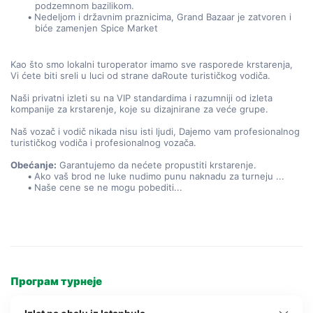
podzemnom bazilikom.
Nedeljom i državnim praznicima, Grand Bazaar je zatvoren i 
biće zamenjen Spice Market
Kao što smo lokalni turoperator imamo sve rasporede krstarenja, 
Vi ćete biti sreli u luci od strane daRoute turističkog vodiča.
Naši privatni izleti su na VIP standardima i razumniji od izleta 
kompanije za krstarenje, koje su dizajnirane za veće grupe.
Naš vozač i vodič nikada nisu isti ljudi, Dajemo vam profesionalnog 
turističkog vodiča i profesionalnog vozača.
Obećanje:
 Garantujemo da nećete propustiti krstarenje.
Ako vaš brod ne luke nudimo punu naknadu za turneju ...
Naše cene se ne mogu pobediti...
Програм турнеје