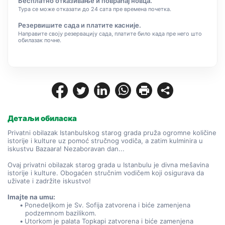
Бесплатно отказивање и повраћај новца.
Тура се може отказати до 24 сата пре времена почетка.
Резервишите сада и платите касније.
Направите своју резервацију сада, платите било када пре него што
обилазак почне.
Детаљи обиласка
Privatni obilazak Istanbulskog starog grada pruža ogromne količine 
istorije i kulture uz pomoć stručnog vodiča, a zatim kulminira u 
iskustvu Bazaara! Nezaboravan dan...
Ovaj privatni obilazak starog grada u Istanbulu je divna mešavina 
istorije i kulture. Obogaćen stručnim vodičem koji osigurava da 
uživate i zadržite iskustvo!
Imajte na umu:
Ponedeljkom je Sv. Sofija zatvorena i biće zamenjena 
podzemnom bazilikom.
Utorkom je palata Topkapi zatvorena i biće zamenjena 