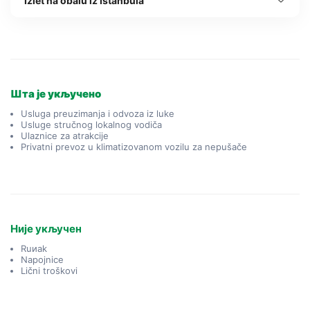
Izlet na obalu iz Istanbula
Шта је укључено
Usluga preuzimanja i odvoza iz luke
Usluge stručnog lokalnog vodiča
Ulaznice za atrakcije
Privatni prevoz u klimatizovanom vozilu za nepušače
Није укључен
Ruиak
Napojnice
Lični troškovi