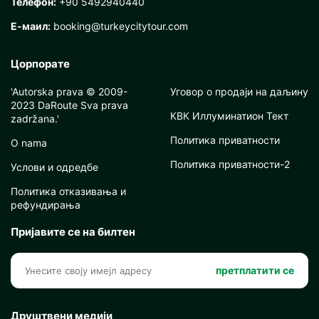
Телефон:
+90 5492940440
Е-маил:
booking@turkeycitytour.com
Цорпорате
'Autorska prava © 2009-
Уговор о продаји на даљину
2023 DaRoute Sva prava
КВК Иллуминатион Тект
zadržana.'
Политика приватности
O nama
Политика приватности-2
Услови и одредбе
Политика отказивања и
рефундирања
Пријавите се на билтен
претплатити се
Друштвени медији