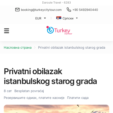
Daroute Travel - 6283
booking@turkeycitytour.com
+90 5492940440
EUR
Српски
Насловна страна
Privatni obilazak istanbulskog starog grada
Privatni obilazak
istanbulskog starog grada
8 сат
Besplatan povraćaj
Резервишите одмах, платите касније
Платити сада