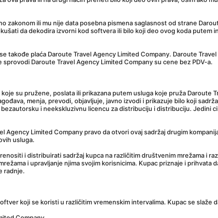
vano zakonom ili mu nije data posebna pismena saglasnost od strane Darout
kušati da dekodira izvorni kod softvera ili bilo koji deo ovog koda putem inv
 se takođe plaća Daroute Travel Agency Limited Company. Daroute Travel
e sprovodi Daroute Travel Agency Limited Company su cene bez PDV-a.
e koje su pružene, poslata ili prikazana putem usluga koje pruža Daroute 
agođava, menja, prevodi, objavljuje, javno izvodi i prikazuje bilo koji sadrž
zautorsku i neekskluzivnu licencu za distribuciju i distribuciju. Jedini ci
el Agency Limited Company pravo da otvori ovaj sadržaj drugim kompanijama
 ovih usluga.
siti i distribuirati sadržaj kupca na različitim društvenim mrežama i raz
režama i upravljanje njima svojim korisnicima. Kupac priznaje i prihvata 
 radnje.
tver koji se koristi u različitim vremenskim intervalima. Kupac se slaže da
imited Company