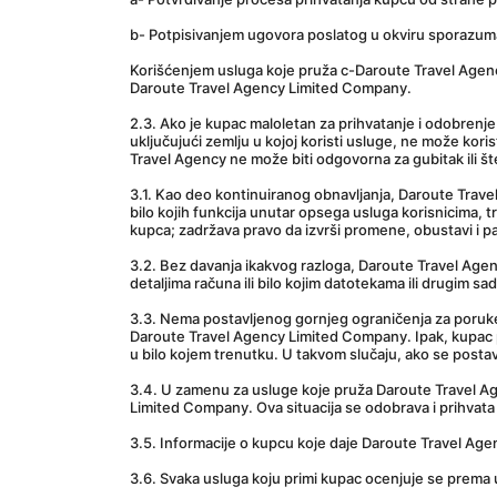
b- Potpisivanjem ugovora poslatog u okviru sporazu
Korišćenjem usluga koje pruža c-Daroute Travel Agency
Daroute Travel Agency Limited Company.
2.3. Ako je kupac maloletan za prihvatanje i odobrenj
uključujući zemlju u kojoj koristi usluge, ne može kori
Travel Agency ne može biti odgovorna za gubitak ili š
3.1. Kao deo kontinuiranog obnavljanja, Daroute Trave
bilo kojih funkcija unutar opsega usluga korisnicima, 
kupca; zadržava pravo da izvrši promene, obustavi i p
3.2. Bez davanja ikakvog razloga, Daroute Travel Agen
detaljima računa ili bilo kojim datotekama ili drugim s
3.3. Nema postavljenog gornjeg ograničenja za poruke ko
Daroute Travel Agency Limited Company. Ipak, kupac p
u bilo kojem trenutku. U takvom slučaju, ako se post
3.4. U zamenu za usluge koje pruža Daroute Travel Ag
Limited Company. Ova situacija se odobrava i prihvata
3.5. Informacije o kupcu koje daje Daroute Travel Ag
3.6. Svaka usluga koju primi kupac ocenjuje se prema u