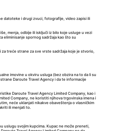
toteke i drugi zvuci, fotografije, video zapisi ili 
enja, odbije ili isključi iz bilo koje usluge u vezi 
a eliminisanje spornog sadržaja kao što su 
 za treće strane za sve vrste sadržaja koje je stvorio, 
lne imovine u okviru usluga (bez obzira na to da li su 
strane Daroute Travel Agency i da te informacije 
eristike Daroute Travel Agency Limited Company, kao i 
ited Company, ne koristiti njihova trgovinska imena i 
đutim, neće uklanjati nikakve obaveštenja o vlasničkim 
iti ili menjati to.
bnu uslugu svojim kupcima. Kupac ne može preneti, 
ko mu Daroute Travel Agency Limited Company ne da 