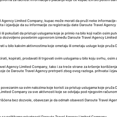
l Agency Limited Company, kupac može morati da pruži neke informacije o s
ata i izjavljuje da su informacije za registraciju date Daroute Travel Age
ili pokušati da pristupi uslugama koje je primio na bilo koji način osim put
e to dozvoljeno posebnim ugovorom između Daroute Travel Agency Limite
i u bilo kakvim aktivnostima koje ometaju ili ometaju usluge koje pruža D
ati, kopirati, prodavati ili trgovati ovim uslugama u bilo koju svrhu, osim
avel Agency Limited Company, tako i za treće strane za kršenje korišćenj
oje će Daroute Travel Agency pretrpeti zbog ovog razloga. prihvata i izjav
nki povezanim sa svim nalozima koje koristi za pristup uslugama koje pruž
Limited Company za sve aktivnosti koje se odvijaju pod njegovim računom
n korišćena bez dozvole, obavezan je da odmah obavesti Daroute Travel Ag
du sa politikama privatnosti Daroute Travel Agency Limited Company.