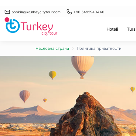
booking@turkeycitytour.com
+90 5492940440
Hoteli
Turs
Насловна страна
Политика приватности