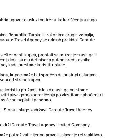
rio ugovor o usluzi od trenutka korišćenja usluga 
ima Republike Turske ili zakonima drugih zemalja, 
od Daroute Travel Agency se odmah prekida i Daroute 
štennosti kupca, prestati sa pružanjem usluga ili 
šćenja koja su mu definisana putem predstavnika 
ncy kada prestane koristiti usluge.
oga, kupac može biti sprečen da pristupi uslugama, 
ihvata od strane kupca.
e koristi u pružanju bilo koje usluge od strane 
ti takva gornja ograničenja po vlastitom nahođenju i 
os će se naplatiti posebno.
u. Stopu usluge zadržava Daroute Travel Agency 
je drži Daroute Travel Agency Limited Company.
že potraživati nijedno pravo ili plaćanje retroaktivno.