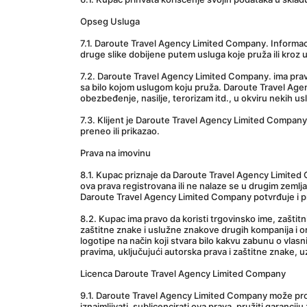
Opseg Usluga
7.1. Daroute Travel Agency Limited Company. Informacije
druge slike dobijene putem usluga koje pruža ili kroz 
7.2. Daroute Travel Agency Limited Company. ima pravo d
sa bilo kojom uslugom koju pruža. Daroute Travel Agen
obezbeđenje, nasilje, terorizam itd., u okviru nekih u
7.3. Klijent je Daroute Travel Agency Limited Company. p
preneo ili prikazao.
Prava na imovinu
8.1. Kupac priznaje da Daroute Travel Agency Limited Co
ova prava registrovana ili ne nalaze se u drugim zemlj
Daroute Travel Agency Limited Company potvrđuje i p
8.2. Kupac ima pravo da koristi trgovinsko ime, zaštit
zaštitne znake i uslužne znakove drugih kompanija i or
logotipe na način koji stvara bilo kakvu zabunu o vlasn
pravima, uključujući autorska prava i zaštitne znake, uz
Licenca Daroute Travel Agency Limited Company
9.1. Daroute Travel Agency Limited Company može proda
iznajmljivati, sublicencirati ova prava, pružiti garanci