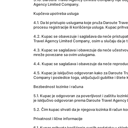
Agency Limited Company.
Kupčeva upotreba usluga
4.1. Da bi pristupio uslugama koje pruža Daroute Trave
procesu registracije ili korišćenja usluga. Kupac prihv
4.2. Kupac se obavezuje i saglašava da neće pristupati 
Travel Agency Limited Company, osim u slučaju da j
4.3. Kupac se saglašava i obavezuje da neće učestvovat
mreže povezane sa ovim uslugama.
4.4. Kupac se saglašava i obavezuje da neće reproducir
4.5. Kupac je isključivo odgovoran kako za Daroute Tr
Company i posledice toga, uključujući gubitke i štete k
Bezbednost lozinke i računa
5.1. Kupac je odgovoran za poverljivost i zaštitu lozi
je isključivo odgovoran prema Daroute Travel Agency 
5.2. Čim kupac shvati da je njegova lozinka ili raču
Privatnost i lične informacije
6.1. Kupac prihvata korišćenje svojih podataka u skla