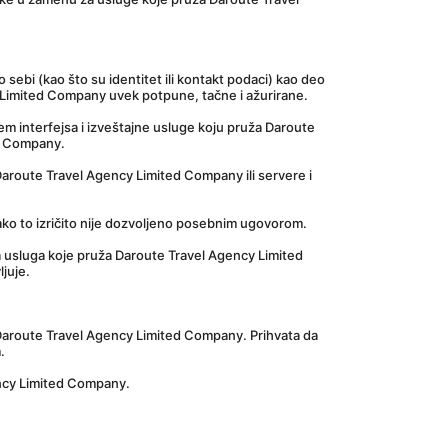
ebi (kao što su identitet ili kontakt podaci) kao deo 
ncy Limited Company uvek potpune, tačne i ažurirane.
em interfejsa i izveštajne usluge koju pruža Daroute 
d Company.
aroute Travel Agency Limited Company ili servere i 
 ako to izričito nije dozvoljeno posebnim ugovorom.
a usluga koje pruža Daroute Travel Agency Limited 
ljuje.
a Daroute Travel Agency Limited Company. Prihvata da 
.
ency Limited Company.