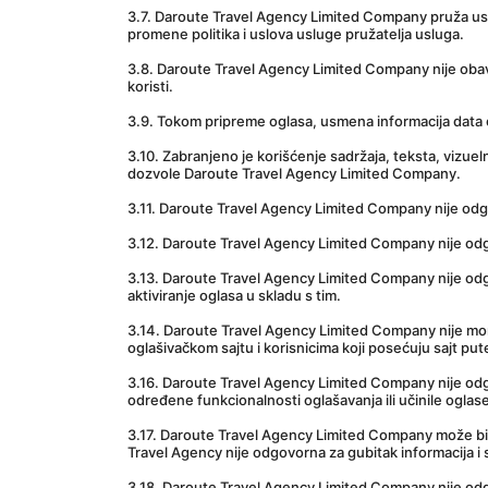
3.7. Daroute Travel Agency Limited Company pruža us
promene politika i uslova usluge pružatelja usluga.
3.8. Daroute Travel Agency Limited Company nije obav
koristi.
3.9. Tokom pripreme oglasa, usmena informacija data 
3.10. Zabranjeno je korišćenje sadržaja, teksta, vizue
dozvole Daroute Travel Agency Limited Company.
3.11. Daroute Travel Agency Limited Company nije odg
3.12. Daroute Travel Agency Limited Company nije odgo
3.13. Daroute Travel Agency Limited Company nije odgov
aktiviranje oglasa u skladu s tim.
3.14. Daroute Travel Agency Limited Company nije moraln
oglašivačkom sajtu i korisnicima koji posećuju sajt pu
3.16. Daroute Travel Agency Limited Company nije odgov
određene funkcionalnosti oglašavanja ili učinile oglase 
3.17. Daroute Travel Agency Limited Company može bit
Travel Agency nije odgovorna za gubitak informacija i 
3.18. Daroute Travel Agency Limited Company nije odgo