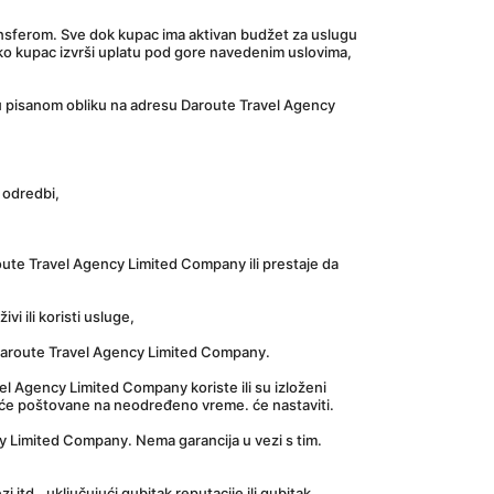
ransferom. Sve dok kupac ima aktivan budžet za uslugu 
Ako kupac izvrši uplatu pod gore navedenim uslovima, 
u pisanom obliku na adresu Daroute Travel Agency 
 odredbi,
te Travel Agency Limited Company ili prestaje da 
 ili koristi usluge,
 Daroute Travel Agency Limited Company.
 Agency Limited Company koriste ili su izloženi 
iće poštovane na neodređeno vreme. će nastaviti.
cy Limited Company. Nema garancija u vezi s tim.
itd., uključujući gubitak reputacije ili gubitak 