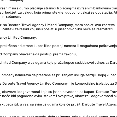
izvršenim na sigurno plaćanje stranici ili plaćanjima izvršenim bankovnim t
evi budžeti za uslugu koju prima istekne, ugovor o usluzi se obustavlja. 
anim računom.
uzi sa Daroute Travel Agency Limited Company, mora poslati ovu zahteva 
htevi za raskid koji nisu poslati u pisanom obliku neće se razmatrati.
gency Limited Company;
prekršena od strane kupca ili ne postoji namera ili mogućnost poštovanja
ited Company obavezna da postupi prema zakonu,
Limited Company u uslugama koje pruža kupcu raskida svoj odnos sa Darou
ompany namerava da prestane sa pružanjem usluga zemlji u kojoj kupac živi
e Daroute Travel Agency Limited Company nije komercijalno isplativo za
, obaveze i odgovornosti koje su jasno navedene da kupac i Daroute Travel
e neće biti pogođene ovim istekom i ova prava, obaveze i odgovornosti b
a kupaca itd. u vezi sa svim uslugama koje će pružiti Daroute Travel Agen
e mogu nastati, gubitak zarade, dobrog imena, takse, dužnosti, kazne, porezi 