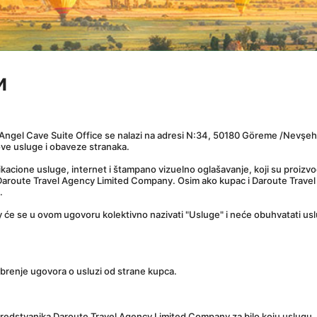
и
 Angel Cave Suite Office se nalazi na adresi N:34, 50180 Göreme /Nevşehi
ve usluge i obaveze stranaka.
ikacione usluge, internet i štampano vizuelno oglašavanje, koji su proiz
route Travel Agency Limited Company. Osim ako kupac i Daroute Travel 
.
 će se u ovom ugovoru kolektivno nazivati "Usluge" i neće obuhvatati usl
dobrenje ugovora o usluzi od strane kupca.
predstvanika Daroute Travel Agency Limited Company za bilo koju uslugu