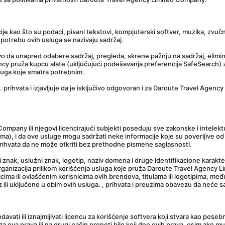
 kao što su podaci, pisani tekstovi, kompjuterski softver, muzika, zvučne da
upotrebu ovih usluga se nazivaju sadržaj.
a unapred odabere sadržaj, pregleda, skrene pažnju na sadržaj, eliminiše, m
cy pruža kupcu alate (uključujući podešavanja preferencija SafeSearch) z
sluga koje smatra potrebnim.
rihvata i izjavljuje da je isključivo odgovoran i za Daroute Travel Agency i
mpany ili njegovi licencirajući subjekti poseduju sve zakonske i intelektua
ama), i da ove usluge mogu sadržati neke informacije koje su poverljive od 
rihvata da ne može otkriti bez prethodne pismene saglasnosti.
ni znak, uslužni znak, logotip, naziv domena i druge identifikacione karakt
ganizacija prilikom korišćenja usluga koje pruža Daroute Travel Agency Lim
icima ili ovlašćenim korisnicima ovih brendova, titulama ili logotipima, me
 ili uključene u obim ovih usluga. , prihvata i preuzima obavezu da neće sakr
vati ili iznajmljivati licencu za korišćenje softvera koji stvara kao pose
ju za ova prava ili na drugi način preneti bilo koji deo ovih prava, osim a