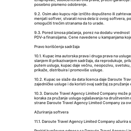
posebno pismeno odobrenje.
9.2. Osim ako kupcu nije izričito dopušteno ili zahte
menjati softver, stvarati nova dela iz ovog softvera, po
omogućiti trećim stranama da to urade.
9.3. Pored iznosa plaćanja, porez na dodatu vrednost
PDV-a finansijama. Cene navedene u kampanjama koj
Pravo korišćenja sadržaja
10.1. Kupac ima autorska prava i druga prava na uslug
slanjem ili prikazivanjem sadržaja, da reprodukuje, pril
putem usluga, kupac daje večnu, neopozivu, svetsku, be
prikaže, distribuira i promoviše usluge.
10.2. Kupac se slaže da data licenca daje Daroute Trav
zajedničke usluge i da koristi ovaj sadržaj za pružanje
10.3. Daroute Travel Agency Limited Company može preno
koraka za pružanje usluga oglašavanja na društvenim m
strane Daroute Travel Agency Limited Company za ove
Ažuriranja softvera
11.1. Daroute Travel Agency Limited Company ažurira sof
Prekid kupčevog odnosa sa Daroute Travel Agency L