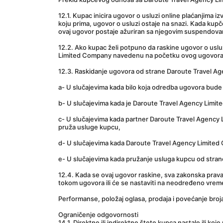
12.1. Kupac inicira ugovor o usluzi online plaćanjima 
koju prima, ugovor o usluzi ostaje na snazi. Kada kupč
ovaj ugovor postaje ažuriran sa njegovim suspendov
12.2. Ako kupac želi potpuno da raskine ugovor o usl
Limited Company navedenu na početku ovog ugovora. Za
12.3. Raskidanje ugovora od strane Daroute Travel A
a- U slučajevima kada bilo koja odredba ugovora bude 
b- U slučajevima kada je Daroute Travel Agency Lim
c- U slučajevima kada partner Daroute Travel Agency 
pruža usluge kupcu,
d- U slučajevima kada Daroute Travel Agency Limited C
e- U slučajevima kada pružanje usluga kupcu od stran
12.4. Kada se ovaj ugovor raskine, sva zakonska prava
tokom ugovora ili će se nastaviti na neodređeno vrem
Performanse, položaj oglasa, prodaja i povećanje broj
Ograničenje odgovornosti
14.1. Direktne ili indirektne štete kupca nastale ili koj