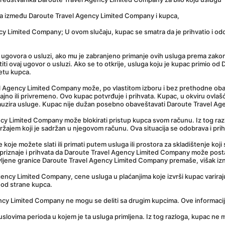
ma između Daroute Travel Agency Limited Company i kupca,
 Limited Company; U ovom slučaju, kupac se smatra da je prihvatio i odob
e ugovora o usluzi, ako mu je zabranjeno primanje ovih usluga prema zakon
stiti ovaj ugovor o usluzi. Ako se to otkrije, usluga koju je kupac primio 
tetu kupca.
l Agency Limited Company može, po vlastitom izboru i bez prethodne obave
trajno ili privremeno. Ovo kupac potvrđuje i prihvata. Kupac, u okviru ovla
auzira usluge. Kupac nije dužan posebno obaveštavati Daroute Travel Age
cy Limited Company može blokirati pristup kupca svom računu. Iz tog razl
adržajem koji je sadržan u njegovom računu. Ova situacija se odobrava i pr
je možete slati ili primati putem usluga ili prostora za skladištenje koji s
riznaje i prihvata da Daroute Travel Agency Limited Company može postavi
avljene granice Daroute Travel Agency Limited Company premaše, višak izn
ency Limited Company, cene usluga u plaćanjima koje izvrši kupac variraj
 od strane kupca.
ency Limited Company ne mogu se deliti sa drugim kupcima. Ove informaci
slovima perioda u kojem je ta usluga primljena. Iz tog razloga, kupac ne mo