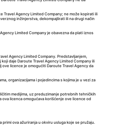
e Travel Agency Limited Company; ne može kopirati ili 
erznog inžinjerstva, dekompajlirati ili na drugi način 
 Agency Limited Company je obavezna da plati iznos 
Travel Agency Limited Company. Predstavljanjem, 
aj koji daje Daroute Travel Agency Limited Company ili 
lj ove licence je omogućiti Daroute Travel Agency da 
, organizacijama i pojedincima s kojima je u vezi za 
ličitim medijima, uz preduzimanje potrebnih tehničkih 
da ova licenca omogućava korišćenje ove licence od 
 primi ova ažuriranja u okviru usluga koje se pružaju.