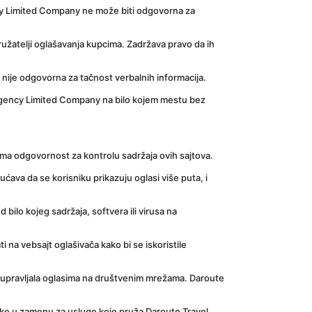
y Limited Company ne može biti odgovorna za 
atelji oglašavanja kupcima. Zadržava pravo da ih 
ije odgovorna za tačnost verbalnih informacija.
l Agency Limited Company na bilo kojem mestu bez 
ima odgovornost za kontrolu sadržaja ovih sajtova.
va da se korisniku prikazuju oglasi više puta, i 
ilo kojeg sadržaja, softvera ili virusa na 
na vebsajt oglašivača kako bi se iskoristile 
 upravljala oglasima na društvenim mrežama. Daroute 
ke u zamenu za usluge koje pruža Daroute Travel 