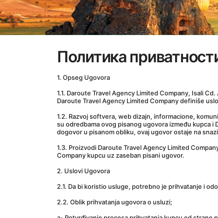
Политика приватност
1. Opseg Ugovora
1.1. Daroute Travel Agency Limited Company, Isali Cd.
Daroute Travel Agency Limited Company definiše uslo
1.2. Razvoj softvera, web dizajn, informacione, komun
su odredbama ovog pisanog ugovora između kupca i Da
dogovor u pisanom obliku, ovaj ugovor ostaje na snazi
1.3. Proizvodi Daroute Travel Agency Limited Company
Company kupcu uz zaseban pisani ugovor.
2. Uslovi Ugovora
2.1. Da bi koristio usluge, potrebno je prihvatanje i o
2.2. Oblik prihvatanja ugovora o usluzi;
a- Potvrđivanje procesa prihvatanja kupcu od strane 