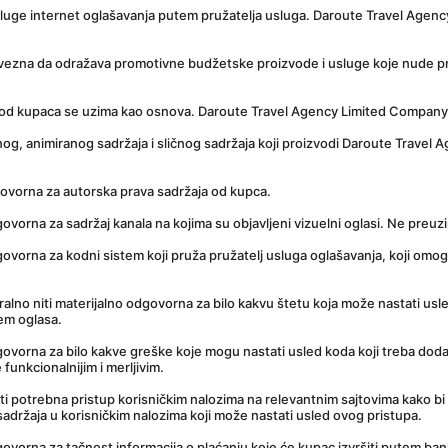
luge internet oglašavanja putem pružatelja usluga. Daroute Travel Agenc
ezna da odražava promotivne budžetske proizvode i usluge koje nude pruž
od kupaca se uzima kao osnova. Daroute Travel Agency Limited Company n
lnog, animiranog sadržaja i sličnog sadržaja koji proizvodi Daroute Trave
ovorna za autorska prava sadržaja od kupca.
vorna za sadržaj kanala na kojima su objavljeni vizuelni oglasi. Ne preuz
orna za kodni sistem koji pruža pružatelj usluga oglašavanja, koji omoguća
o niti materijalno odgovorna za bilo kakvu štetu koja može nastati usled b
tem oglasa.
orna za bilo kakve greške koje mogu nastati usled koda koji treba dodati 
funkcionalnijim i merljivim.
i potrebna pristup korisničkim nalozima na relevantnim sajtovima kako bi
sadržaja u korisničkim nalozima koji može nastati usled ovog pristupa.
vorna za tačnost informacija o plaćanju koje će kupac izvršiti putem ban