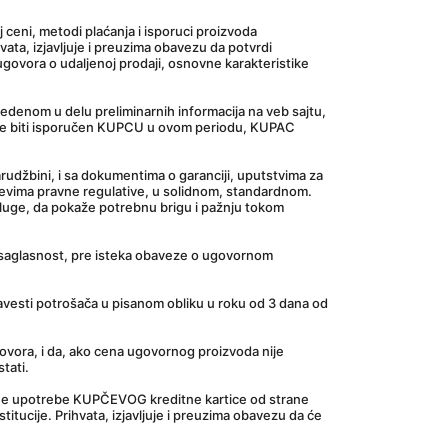
ceni, metodi plaćanja i isporuci proizvoda 
, izjavljuje i preuzima obavezu da potvrdi 
ovora o udaljenoj prodaji, osnovne karakteristike 
edenom u delu preliminarnih informacija na veb sajtu, 
že biti isporučen KUPCU u ovom periodu, KUPAC 
džbini, i sa dokumentima o garanciji, uputstvima za 
tevima pravne regulative, u solidnom, standardnom. 
usluge, da pokaže potrebnu brigu i pažnju tokom 
 saglasnost, pre isteka obaveze o ugovornom 
avesti potrošača u pisanom obliku u roku od 3 dana od 
vora, i da, ako cena ugovornog proizvoda nije 
tati.
tene upotrebe KUPČEVOG kreditne kartice od strane 
ucije. Prihvata, izjavljuje i preuzima obavezu da će 