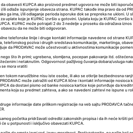
u da obavesti KUPCA ako proizvod predmet ugovora ne može biti isporuče
va i/ili odlaže ispunjenje obaveza strana. KUPAC takođe ima pravo da od 
 ga ima, i/ili odlaganje perioda isporuke dok se prepreka ne ukloni. U 
 za uplate koje je KUPAC izvršio u gotovini. Uplata koju je KUPAC izvršio 
UPCA. KUPAC može potrajati 2 do 3 nedelje u proseku da odražava iznos v
ma obavezu da ne može biti odgovoran.
ne telefonske linije i druge kontakt informacije navedene od strane KUP
a, telefonskog poziva i drugih sredstava komunikacije, marketinga, obave
javljuje da PRODAVAC može učestvovati u aktivnostima komunikacije pomen
nego što ih primi; ugrebena, slomljena, pocepan pakovanje itd. oštećena 
tećenim i netaknutim. Odgovornost pažljivog čuvanja dobara/usluga nako
 se mora vratiti
šćen tokom narudžbine nisu iste osobe, ili ako se otkrije bezbednosna ranji
PRODAVAC može zatražiti od KUPCA lične i kontakt informacije nosioca k
 KUPCA da dostavi pismo od banke nosioca kartice koje potvrđuje da kreditn
enta koja su predmet zahteva, a ako se navedeni zahtevi ne ispune u ro
 i druge informacije date prilikom registracije na veb sajtu PRODAVCA tač
ER.
amog početka pridržavati odredbi zakonskih propisa i da ih neće kršiti p
 će u potpunosti i isključivo obavezati KUPCA.
način da ometa javni red, javnu moralnost. Protivzakonito, na način koji 