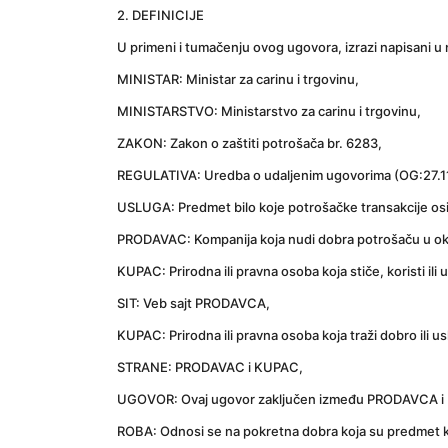
﻿2. DEFINICIJE
U primeni i tumačenju ovog ugovora, izrazi napisani u 
MINISTAR: Ministar za carinu i trgovinu,
MINISTARSTVO: Ministarstvo za carinu i trgovinu,
ZAKON: Zakon o zaštiti potrošača br. 6283,
REGULATIVA: Uredba o udaljenim ugovorima (OG:27.1
USLUGA: Predmet bilo koje potrošačke transakcije osim
PRODAVAC: Kompanija koja nudi dobra potrošaču u okviru 
KUPAC: Prirodna ili pravna osoba koja stiče, koristi ili u
SIT: Veb sajt PRODAVCA,
KUPAC: Prirodna ili pravna osoba koja traži dobro ili
STRANE: PRODAVAC i KUPAC,
UGOVOR: Ovaj ugovor zaključen između PRODAVCA i
ROBA: Odnosi se na pokretna dobra koja su predmet kup