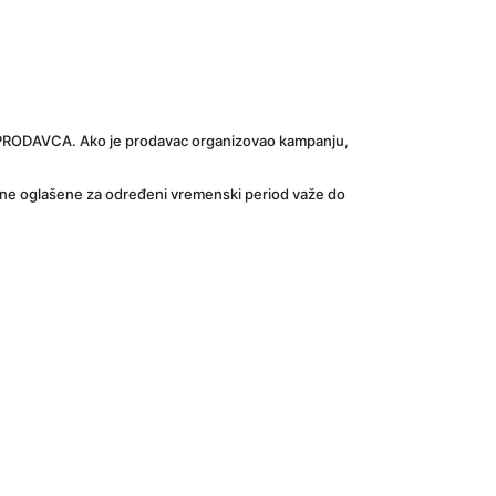
tu PRODAVCA. Ako je prodavac organizovao kampanju, 
ene oglašene za određeni vremenski period važe do 