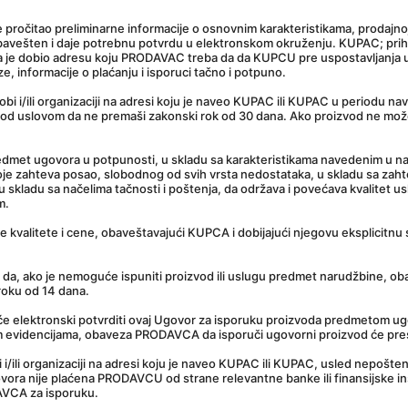
e pročitao preliminarne informacije o osnovnim karakteristikama, prodajnoj 
ešten i daje potrebnu potvrdu u elektronskom okruženju. KUPAC; prihvata
a je dobio adresu koju PRODAVAC treba da da KUPCU pre uspostavljanja ug
, informacije o plaćanju i isporuci tačno i potpuno.
i i/ili organizaciji na adresi koju je naveo KUPAC ili KUPAC u periodu nav
pod uslovom da ne premaši zakonski rok od 30 dana. Ako proizvod ne mo
met ugovora u potpunosti, u skladu sa karakteristikama navedenim u naru
oje zahteva posao, slobodnog od svih vrsta nedostataka, u skladu sa zah
 u skladu sa načelima tačnosti i poštenja, da održava i povećava kvalitet 
m.
 kvalitete i cene, obaveštavajući KUPCA i dobijajući njegovu eksplicitnu
 da, ako je nemoguće ispuniti proizvod ili uslugu predmet narudžbine, ob
roku od 14 dana.
 će elektronski potvrditi ovaj Ugovor za isporuku proizvoda predmetom ugo
vnim evidencijama, obaveza PRODAVCA da isporuči ugovorni proizvod će pres
i/ili organizaciji na adresi koju je naveo KUPAC ili KUPAC, usled nepoš
a nije plaćena PRODAVCU od strane relevantne banke ili finansijske instit
AVCA za isporuku.