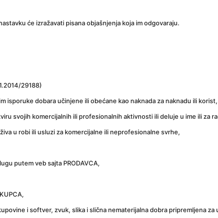
nastavku će izražavati pisana objašnjenja koja im odgovaraju.
1.2014/29188)
 isporuke dobara učinjene ili obećane kao naknada za naknadu ili korist,
svojih komercijalnih ili profesionalnih aktivnosti ili deluje u ime ili za r
živa u robi ili usluzi za komercijalne ili neprofesionalne svrhe,
 uslugu putem veb sajta PRODAVCA,
 KUPCA,
ovine i softver, zvuk, slika i slična nematerijalna dobra pripremljena z