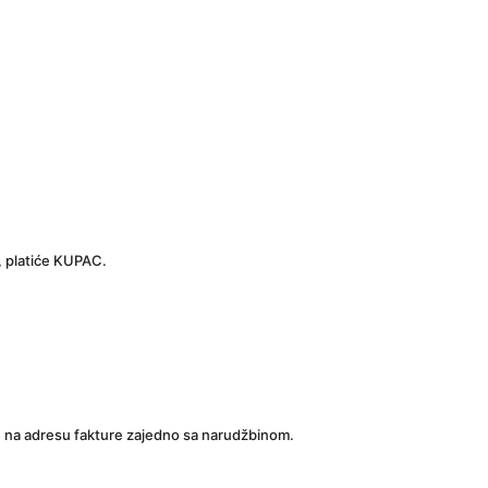
a, platiće KUPAC.
, na adresu fakture zajedno sa narudžbinom.