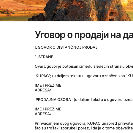
Уговор о продаји на 
UGOVOR O DISTANČNOJ PRODAJI
1. STRANE
Ovaj Ugovor je potpisan između sledećih strana u okvi
'KUPAC'; (u daljem tekstu u ugovoru označen kao "K
IME I PREZIME:
ADRESA:
'PRODAJNA OSOBA'; (u daljem tekstu u ugovoru ozn
IME I PREZIME:
ADRESA:
Prihvaćanjem ovog ugovora, KUPAC unapred prihvata da
što su trošak isporuke i porez, i da je o tome obavešte