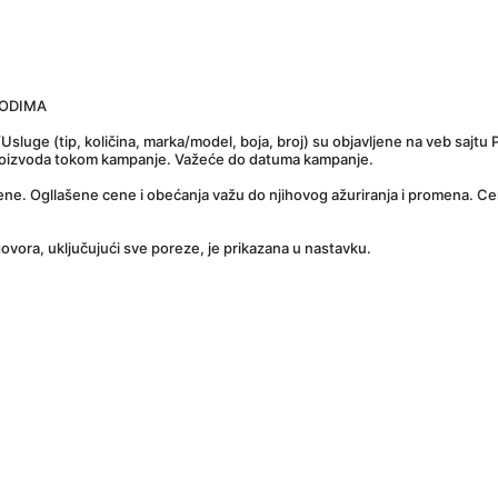
VODIMA
Usluge (tip, količina, marka/model, boja, broj) su objavljene na veb saj
proizvoda tokom kampanje. Važeće do datuma kampanje.
ene. Ogllašene cene i obećanja važu do njihovog ažuriranja i promena. C
govora, uključujući sve poreze, je prikazana u nastavku.