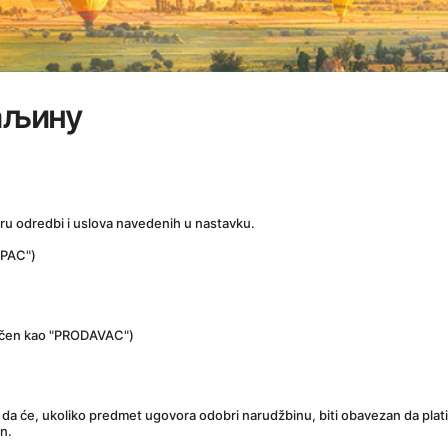
даљину
ru odredbi i uslova navedenih u nastavku.
UPAC")
ačen kao "PRODAVAC")
 će, ukoliko predmet ugovora odobri narudžbinu, biti obavezan da plati 
n.