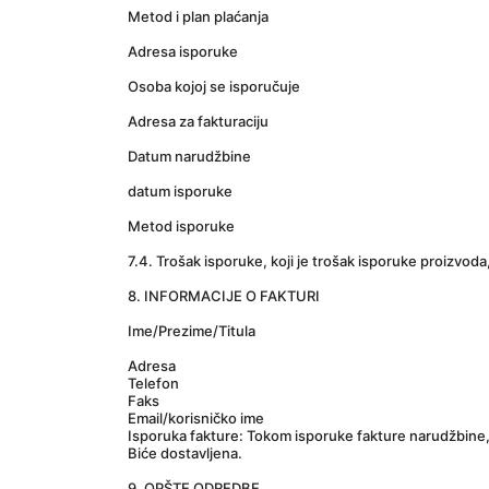
Metod i plan plaćanja
Adresa isporuke
Osoba kojoj se isporučuje
Adresa za fakturaciju
Datum narudžbine
datum isporuke
Metod isporuke
7.4. Trošak isporuke, koji je trošak isporuke proizvod
﻿8. INFORMACIJE O FAKTURI
Ime/Prezime/Titula
Adresa
Telefon
Faks
Email/korisničko ime
Isporuka fakture: Tokom isporuke fakture narudžbine
Biće dostavljena.
9. OPŠTE ODREDBE