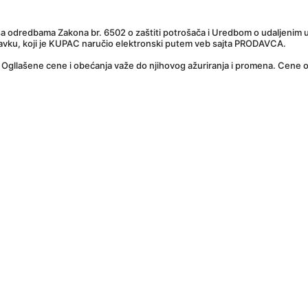
sa odredbama Zakona br. 6502 o zaštiti potrošača i Uredbom o udaljenim u
stavku, koji je KUPAC naručio elektronski putem veb sajta PRODAVCA.
Ogllašene cene i obećanja važe do njihovog ažuriranja i promena. Cene o