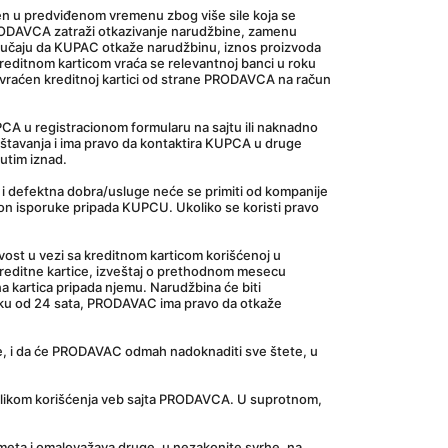
n u predviđenom vremenu zbog više sile koja se 
PRODAVCA zatraži otkazivanje narudžbine, zamenu 
slučaju da KUPAC otkaže narudžbinu, iznos proizvoda 
kreditnom karticom vraća se relevantnoj banci u roku 
raćen kreditnoj kartici od strane PRODAVCA na račun 
CA u registracionom formularu na sajtu ili naknadno 
štavanja i ima pravo da kontaktira KUPCA u druge 
utim iznad.
i defektna dobra/usluge neće se primiti od kompanije 
n isporuke pripada KUPCU. Ukoliko se koristi pravo 
vost u vezi sa kreditnom karticom korišćenoj u 
reditne kartice, izveštaj o prethodnom mesecu 
a kartica pripada njemu. Narudžbina će biti 
ku od 24 sata, PRODAVAC ima pravo da otkaže 
ne, i da će PRODAVAC odmah nadoknaditi sve štete, u 
rilikom korišćenja veb sajta PRODAVCA. U suprotnom, 
ometa i omalovažava druge, u nezakonite svrhe, na 