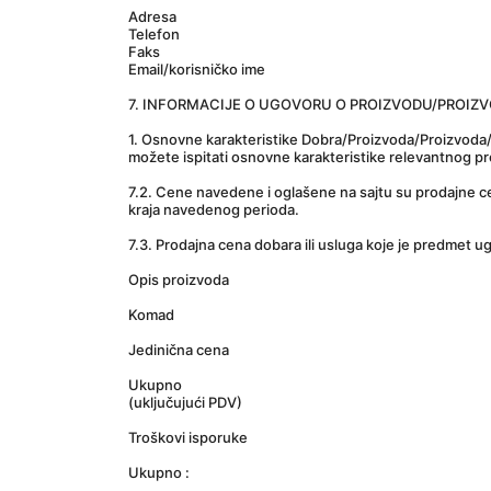
Adresa
Telefon
Faks
Email/korisničko ime
7. INFORMACIJE O UGOVORU O PROIZVODU/PROIZ
1. Osnovne karakteristike Dobra/Proizvoda/Proizvoda/
možete ispitati osnovne karakteristike relevantnog 
7.2. Cene navedene i oglašene na sajtu su prodajne c
kraja navedenog perioda.
7.3. Prodajna cena dobara ili usluga koje je predmet u
Opis proizvoda
Komad
Jedinična cena
Ukupno
(uključujući PDV)
Troškovi isporuke
Ukupno :