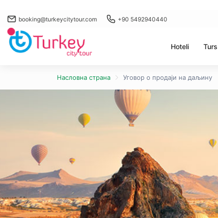
booking@turkeycitytour.com
+90 5492940440
Hoteli
Turs
Насловна страна
Уговор о продаји на даљину