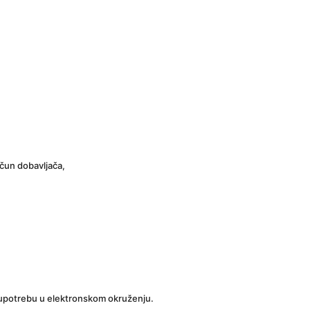
ačun dobavljača,
a upotrebu u elektronskom okruženju.