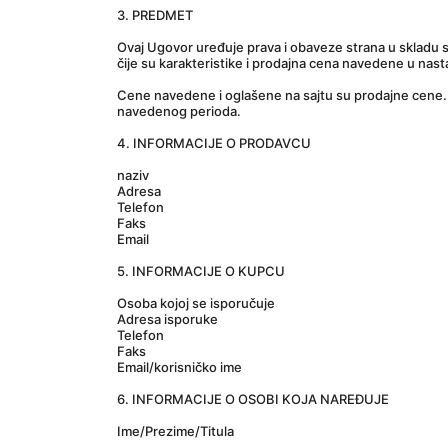
3. PREDMET
Ovaj Ugovor uređuje prava i obaveze strana u skladu 
čije su karakteristike i prodajna cena navedene u na
Cene navedene i oglašene na sajtu su prodajne cene. 
navedenog perioda.
4. INFORMACIJE O PRODAVCU
naziv
Adresa
Telefon
Faks
Email
5. INFORMACIJE O KUPCU
Osoba kojoj se isporučuje
Adresa isporuke
Telefon
Faks
Email/korisničko ime
6. INFORMACIJE O OSOBI KOJA NAREĐUJE
Ime/Prezime/Titula