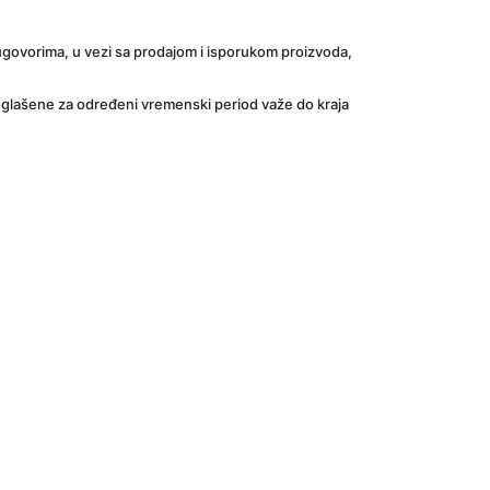
govorima, u vezi sa prodajom i isporukom proizvoda, 
glašene za određeni vremenski period važe do kraja 