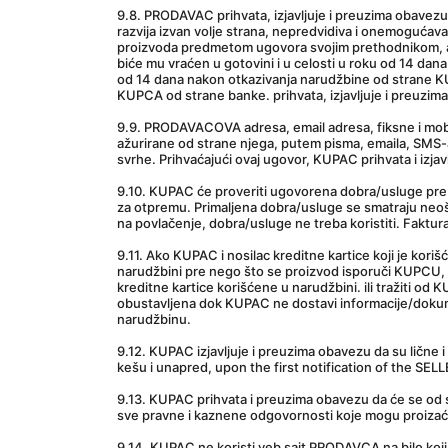
9.8. PRODAVAC prihvata, izjavljuje i preuzima obavez
razvija izvan volje strana, nepredvidiva i onemoguća
proizvoda predmetom ugovora svojim prethodnikom, ako
biće mu vraćen u gotovini i u celosti u roku od 14 dana
od 14 dana nakon otkazivanja narudžbine od strane K
KUPCA od strane banke. prihvata, izjavljuje i preuzi
9.9. PRODAVACOVA adresa, email adresa, fiksne i mobil
ažurirane od strane njega, putem pisma, emaila, SMS-
svrhe. Prihvaćajući ovaj ugovor, KUPAC prihvata i iz
9.10. KUPAC će proveriti ugovorena dobra/usluge pre 
za otpremu. Primaljena dobra/usluge se smatraju neoš
na povlačenje, dobra/usluge ne treba koristiti. Faktura
9.11. Ako KUPAC i nosilac kreditne kartice koji je kori
narudžbini pre nego što se proizvod isporuči KUPCU, 
kreditne kartice korišćene u narudžbini. ili tražiti od
obustavljena dok KUPAC ne dostavi informacije/dokum
narudžbinu.
9.12. KUPAC izjavljuje i preuzima obavezu da su lične
kešu i unapred, upon the first notification of the SELL
9.13. KUPAC prihvata i preuzima obavezu da će se od s
sve pravne i kaznene odgovornosti koje mogu proizaći
9.14. KUPAC ne koristi veb sajt PRODAVCA na bilo koji 