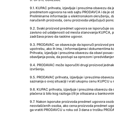
9.1. KUPAC prihvata, izjavljuje i preuzima obavezu da j
predmetom ugovora na veb sajtu PRODAVCA i da je obav
Preliminarne informacije u elektronskom okruženju, d
naručenih proizvoda, cenu proizvoda uključujući poreze
9.2. Svaki proizvod predmet ugovora se isporučuje osob
zavisno od udaljenosti od mesta stanovanja KUPCA, 
zadržava pravo da raskine ugovor.
9.3. PRODAVAC se obavezuje da isporuči proizvod pred
upotrebu, ako ih ima, i informacijama i dokumentima k
Prihvata, izjavljuje i preuzima obavezu da obavi posao
obavljanja posla, da postupi sa oprezom i predviđanje
9.4. PRODAVAC može isporučiti drugi proizvod jednake
izvršenju.
9.5. PRODAVAC prihvata, izjavljuje i preuzima obavezu
saznanja o ovoj situaciji i vrati ukupnu cenu KUPCU u 
9.6. KUPAC prihvata, izjavljuje i preuzima obavezu da
plaćena iz bilo kog razloga i/ili je otkazana u banko
9.7. Nakon isporuke proizvoda predmet ugovora osobi 
neovlašćenih osoba, ako cena proizvoda predmet ugovor
ga vratiti PRODAVCU u roku od 3 dana o trošku PROD