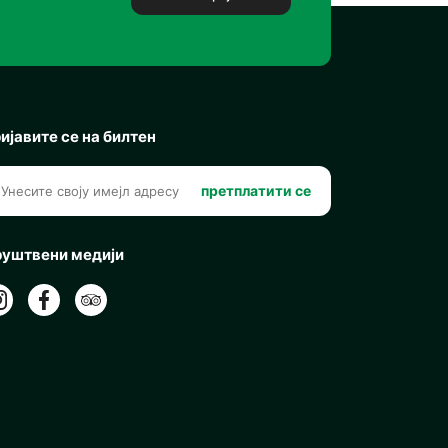
ијавите се на билтен
претплатити се
уштвени медији