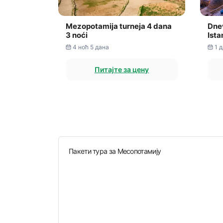
Mezopotamija turneja 4 dana
Dnev
3 noći
Ista
4 ноћ 5 дана
1 
Питајте за цену
Пакети тура за Месопотамију