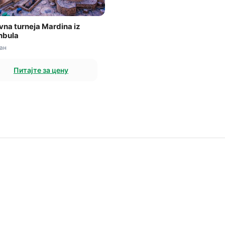
na turneja Mardina iz
nbula
дан
Питајте за цену