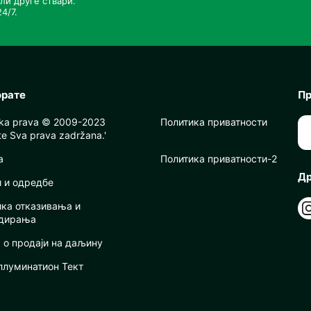
ли друге ствари.
4/7.
орате
Пр
ska prava © 2009-2023
Политика приватности
e Sva prava zadržana.'
a
Политика приватности-2
Др
и и одредбе
ика отказивања и
дирања
 о продаји на даљину
ллуминатион Тект