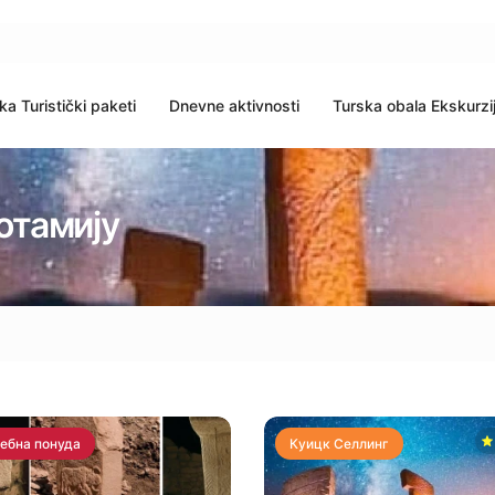
ka Turistički paketi
Dnevne aktivnosti
Turska obala Ekskurzi
отамију
ебна понуда
Куицк Селлинг