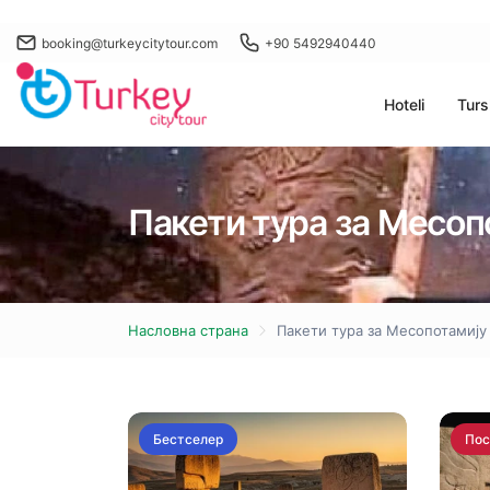
booking@turkeycitytour.com
+90 5492940440
Hoteli
Turs
Пакети тура за Месоп
Насловна страна
Пакети тура за Месопотамију
Бестселер
Пос