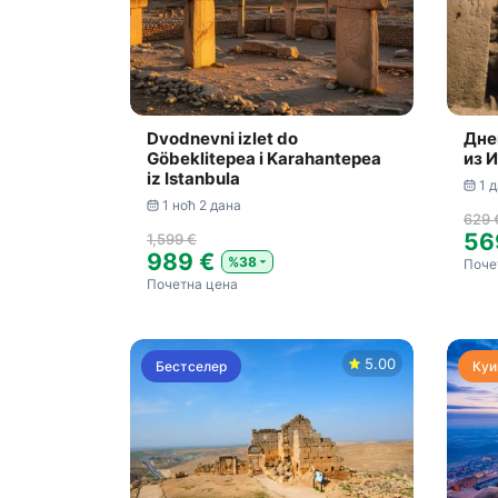
Dvodnevni izlet do
Дне
Göbeklitepea i Karahantepea
из 
iz Istanbula
1 
1 ноћ 2 дана
629 
56
1,599 €
989 €
%38
Поче
Почетна цена
5.00
Бестселер
Куи