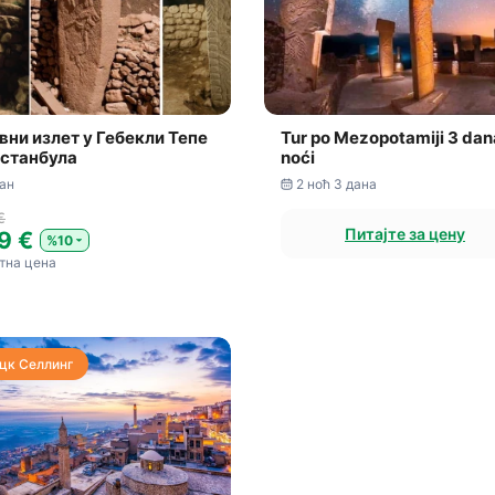
вни излет у Гебекли Тепе
Tur po Mezopotamiji 3 dan
Истанбула
noći
дан
2 ноћ 3 дана
€
Питајте за цену
9 €
%10
тна цена
цк Селлинг