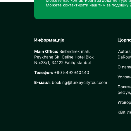
Можете нас контактирати за додатне туре и
Можете контактирати наш тим за подршку 2
Информације
Цорп
Main Office:
Binbirdirek mah.
'Autor
Peykhane Sk. Celine Hotel Blok
DaRout
No:28/1, 34122 Fatih/İstanbul
O nam
Телефон:
+90 5492940440
Услов
Е-маил:
booking@turkeycitytour.com
Полит
рефун
Уговор
КВК И