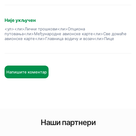
Није укључен
<ул><ли>Лични трошкови
<ли>Опциона
путовања
<ли>Међународне авионске карте
<ли>Све домаће
авионске карте
<ли>Главница водичу и возач
<ли>Пице
Напишите коментар
Наши партнери