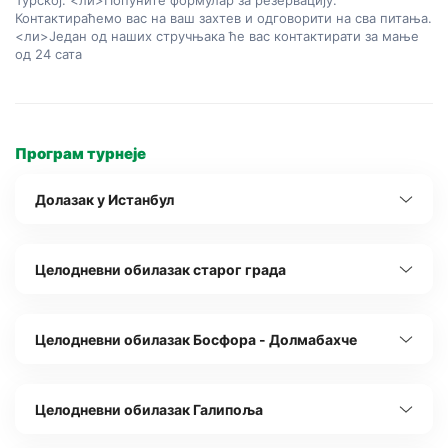
Турској.
 <ли>Попуните формулар за резервацију. 
Контактираћемо вас на ваш захтев и одговорити на сва питања.
<ли>Један од наших стручњака ће вас контактирати за мање 
од 24 сата
Програм турнеје
Долазак у Истанбул
Целодневни обилазак старог града
Целодневни обилазак Босфора - Долмабахче
Целодневни обилазак Галипоља