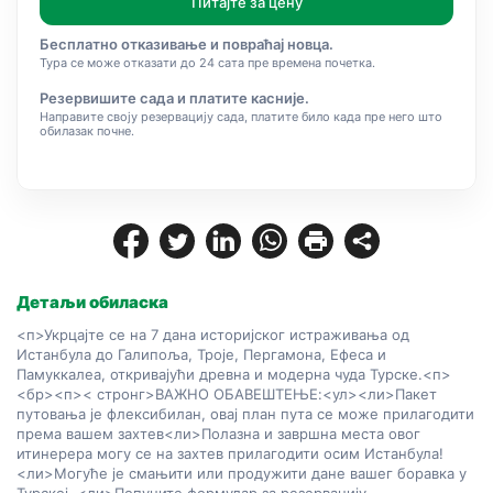
Питајте за цену
Бесплатно отказивање и повраћај новца.
Тура се може отказати до 24 сата пре времена почетка.
Резервишите сада и платите касније.
Направите своју резервацију сада, платите било када пре него што
обилазак почне.
Детаљи обиласка
<п>Укрцајте се на 7 дана историјског истраживања од 
Истанбула до Галипоља, Троје, Пергамона, Ефеса и 
Памуккалеа, откривајући древна и модерна чуда Турске.
<п>
<бр>
<п>< стронг>ВАЖНО ОБАВЕШТЕЊЕ:
<ул><ли>Пакет 
путовања је флексибилан, овај план пута се може прилагодити 
према вашем захтев
<ли>Полазна и завршна места овог 
итинерера могу се на захтев прилагодити осим Истанбула!
<ли>Могуће је смањити или продужити дане вашег боравка у 