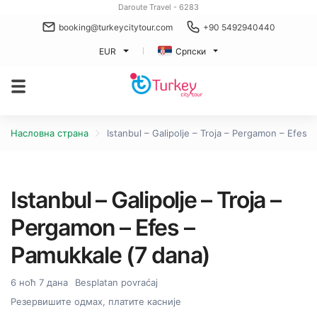
Daroute Travel - 6283
booking@turkeycitytour.com
+90 5492940440
EUR
Српски
Насловна страна
Istanbul – Galipolje – Troja – Pergamon – Efes 
Istanbul – Galipolje – Troja –
Pergamon – Efes –
Pamukkale (7 dana)
6 ноћ 7 дана
Besplatan povraćaj
Резервишите одмах, платите касније