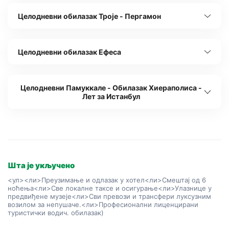
Целодневни обилазак Троје - Пергамон
Целодневни обилазак Ефеса
Целодневни Памуккале - Обилазак Хиераполиса -
Лет за Истанбул
Шта је укључено
<ул><ли>Преузимање и одлазак у хотел
<ли>Смештај од 6
ноћења
<ли>Све локалне таксе и осигурање
<ли>Улазнице у
предвиђене музеје
<ли>Сви превози и трансфери луксузним
возилом за непушаче.
<ли>Професионални лиценцирани
туристички водич. обилазак)