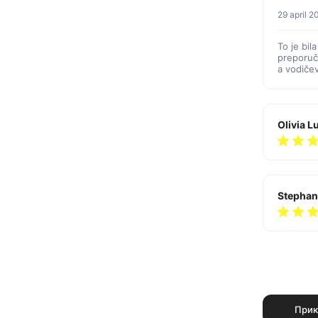
29 april 
To je bil
preporuči
a vodiče
Olivia L
Stephan
Прик