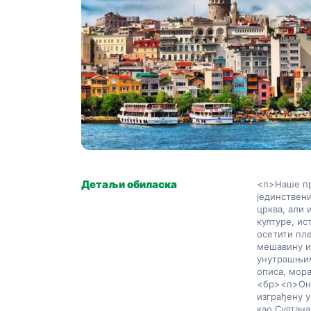
Детаљи обиласка
<п>Наше прв
јединствени
црква, али 
културе, ис
осетити пле
мешавину и
унутрашњим
описа, мора
<бр>
<п>Онд
изграђену у
као Султана