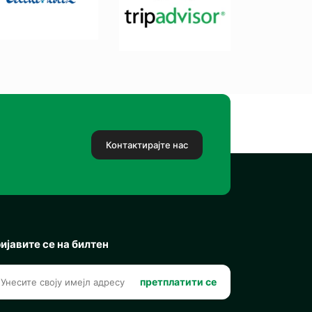
Контактирајте нас
ијавите се на билтен
претплатити се