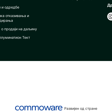
Др
и и одредбе
ика отказивања и
дирања
 о продаји на даљину
ллуминатион Тект
Развијен од стране