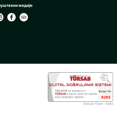
уштвени медији
6283
Daroute Travel - 6283