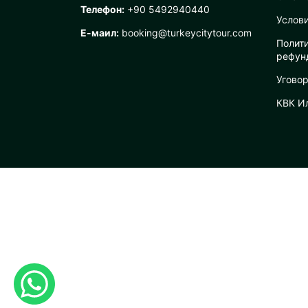
Телефон:
+90 5492940440
Услов
Е-маил:
booking@turkeycitytour.com
Полит
рефун
Уговор
КВК И