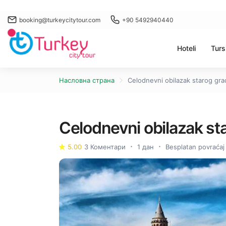
booking@turkeycitytour.com
+90 5492940440
Hoteli
Turs
Насловна страна
Celodnevni obilazak starog gra
Celodnevni obilazak st
5.00
3 Коментари
1 дан
Besplatan povraćaj