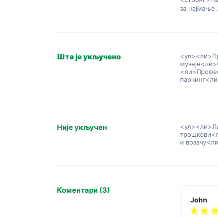
за најмање 
Шта је укључено
<ул><ли>Пр
музеје
<ли>
<ли>Профес
паркинг
<ли
Није укључен
<ул><ли>Л
трошкови
<
и возачу
<л
Коментари (3)
John