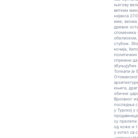
његову вели
витким мин
нијанса 27.
име, веома 
древне оста
споменика 
обелиском,
стубом. Збо
кочија, Хип
политичких
спремни да
збуњујућих 
Топкапи је 
Отоманског 
архитектуре
књига, драг
обичне царс
Врховног из
последња ст
у Турској у
продавница
су прелепи 
од коже и т
у хотел са 
<стронг>На