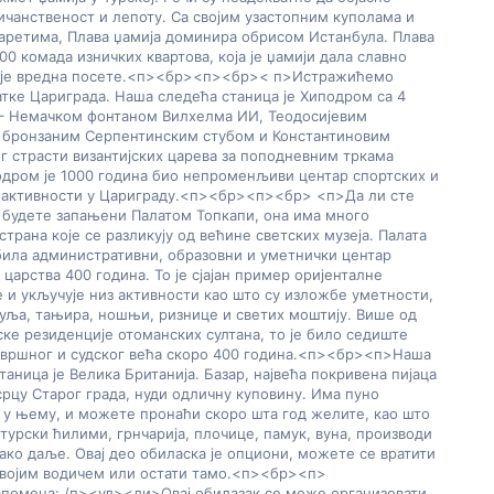
чанственост и лепоту. Са својим узастопним куполама и 
аретима, Плава џамија доминира обрисом Истанбула. Плава 
000 комада изничких квартова, која је џамији дала славно 
је вредна посете.
<п><бр>
<п><бр>
< п>Истражићемо 
тке Цариграда. Наша следећа станица је Хиподром са 4 
– Немачком фонтаном Вилхелма ИИ, Теодосијевим 
 бронзаним Серпентинским стубом и Константиновим 
г страсти византијских царева за поподневним тркама 
одром је 1000 година био непроменљиви центар спортских и 
 активности у Цариграду.
<п><бр>
<п><бр> 
<п>Да ли сте 
 будете запањени Палатом Топкапи, она има много 
страна које се разликују од већине светских музеја. Палата 
била административни, образовни и уметнички центар 
царства 400 година. То је сјајан пример оријенталне 
 и укључује низ активности као што су изложбе уметности, 
уља, тањира, ношњи, ризнице и светих моштију. Више од 
ке резиденције отоманских султана, то је било седиште 
вршног и судског већа скоро 400 година.
<п><бр>
<п>Наша 
аница је Велика Британија. Базар, највећа покривена пијаца 
 срцу Старог града, нуди одличну куповину. Има пуно 
 у њему, и можете пронаћи скоро шта год желите, као што 
турски ћилими, грнчарија, плочице, памук, вуна, производи 
ако даље. Овај део обиласка је опциони, можете се вратити 
својим водичем или остати тамо.
<п><бр>
<п>
помена:
 /п><ул><ли>Овај обилазак се може организовати 