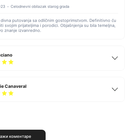
2023
Celodnevni obilazak starog grada
a divna putovanja sa odličnim gostoprimstvom. Definitivno ću
ti svojim prijateljima i porodici. Objašnjenja su bila temeljna,
vo znanje izvanredno.
uciano
ie Canaveral
ажи коментаре