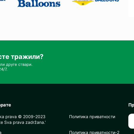
сте тражили?
ли друге ствари.
4/7.
орате
Пр
ska prava © 2009-2023
Политика приватности
e Sva prava zadržana.'
a
Политика приватности-2