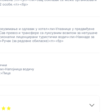
2 особе.
<п><бр>
еузимање и одлазак у хотел
<ли>Улазнице у предвиђене
Сав превоз и трансфере са луксузним возилом за непушаче
ионални лиценцирани туристички водич
<ли>Накнаде за
>Ручак (за редовне обиласке)
<п><бр>
ични
ли>Напојница водичу
и>Пице