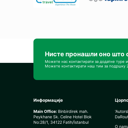
Нисте пронашли оно што 
Можете нас контактирати за додатне туре и
Можете контактирати наш тим за подршку 2
Информације
Цорп
Main Office:
Binbirdirek mah.
'Autor
Peykhane Sk. Celine Hotel Blok
DaRout
No:28/1, 34122 Fatih/İstanbul
O nam