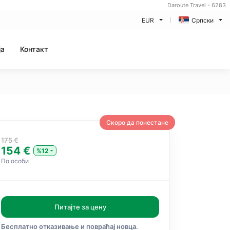
Daroute Travel - 6283
EUR
Српски
ja
Контакт
Скоро да понестане
175 €
154 €
%12
По особи
Питајте за цену
Бесплатно отказивање и повраћај новца.