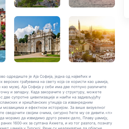
о одредиште је Аја Софија, једна од највећих и 
х верских грађевина на свету која се користи као џамија, 
и као музеј. Аја Софија у себи има две потпуно различите 
точну и западну. Када закорачите у структуру, можете 
с две супротне цивилизације и наићи на задивљујућу 
сламских и хришћанских утицаја са изванредним 
 мозаицима и ефектном историјом. За више визуелног 
те сведочити својим очима, сигурно ћете му се дивити.
<п>
а морамо да извидимо друго ремек-дело, Плаву џамију, 
 раних 1600-их за султана Ахмета, и из тог разлога, познату 
хмет џамија у Турској. Речи су неадекватне да објасне 