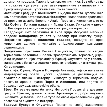
до мирних предела, Турска је сан сваког путника. Без обзира да 
ли тражите 
културне туре
, 
авантуристичке активности
 или 
луксузне одморе
, Турска има нешто за свакога.
Истанбул: Град Два Континента
 Ниједна посета Турској није 
комплетна без истраживања 
Истанбула
, живописног града који 
се протеже између Европе и Азије. Посетите иконе као што су 
Аја Софија
, 
Топкапи палата
 и 
Гранд базар
. Уживајте у 
крузи 
по Босфору
 за заводљиве видике на градски хоризонт.
Кападокија: Лет баражима и вила чуда
 Искусите магичне 
пределе 
Кападокије
 уз 
лет у балону
 при изласку сунца. 
Истражите древне 
подземне градове
, пењајте се кроз 
живописне долине и уживајте у јединственим културним 
радионицама.
Памуккале: Криптани Кастел
 Памуккале, познат по својим 
термалним базенима
 и белим травертинским терасама, један 
је од најпосећенијих атракција у Турској. Опустите се у топлим, 
минералима богатим водама и посетите оближњи антички град 
Хијераполис
.
Анталија: Сунце, Море и Историја
 Анталија, која се налази на 
медитеранској обали Турске, идеална је дестинација за 
љубитеље плажа и историје. Уживајте у тиркизним водама, 
посетите древне руине 
Перге
 и 
Аспендос
, или пођите на 
бродску туру дуж запањујуће обале.
Ефес: Путовање кроз Античку Историју
 Прошетајте древним 
градом 
Ефесом
, домом 
Храма Артемиде
 и добро очуваној 
Библиотеци Целза
. Вођена тура по овом археолошком чуду је 
обавезна за љубитеље историје.
Бодрум: Луксуз и Опуштање
 Познат по својој живописној 