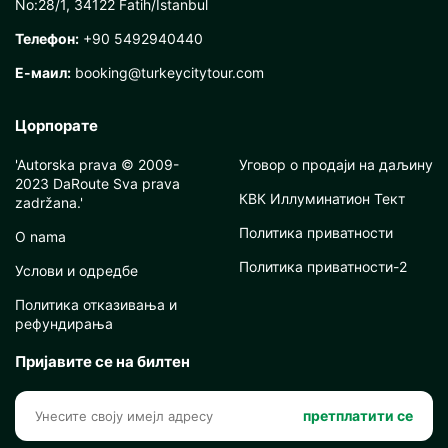
No:28/1, 34122 Fatih/İstanbul
Телефон:
+90 5492940440
Е-маил:
booking@turkeycitytour.com
Цорпорате
'Autorska prava © 2009-
Уговор о продаји на даљину
2023 DaRoute Sva prava
КВК Иллуминатион Тект
zadržana.'
Политика приватности
O nama
Политика приватности-2
Услови и одредбе
Политика отказивања и
рефундирања
Пријавите се на билтен
претплатити се