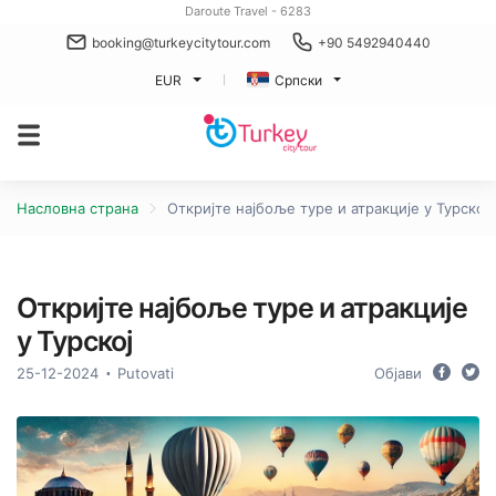
Daroute Travel - 6283
booking@turkeycitytour.com
+90 5492940440
EUR
Српски
Насловна страна
Откријте најбоље туре и атракције у Турској
Откријте најбоље туре и атракције
у Турској
25-12-2024
Putovati
Објави