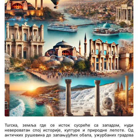
Turска, земља где се исток сусреће са западом, нуди 
невероватан спој историје, културе и природне лепоте. Од 
античких рушевина до запањујућих обала, ужурбаних градова 