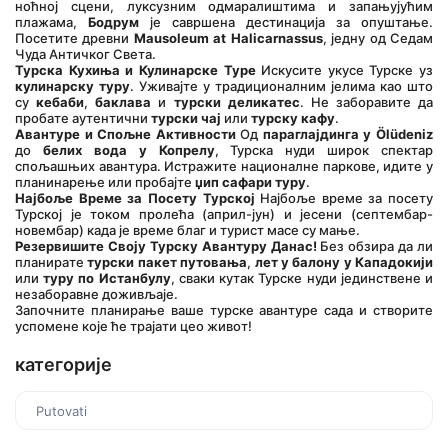
ноћној сцени, луксузним одмаралиштима и запањујућим 
плажама, 
Бодрум
 је савршена дестинација за опуштање. 
Посетите древни 
Mausoleum at Halicarnassus
, једну од Седам 
Чуда Античког Света.
Турска Кухиња и Кулинарске Туре
 Искусите укусе Турске уз 
кулинарску туру
. Уживајте у традиционалним јелима као што 
су 
кебаби
, 
баклава
 и 
турски деликатес
. Не заборавите да 
пробате аутентични 
турски чај
 или 
турску кафу
.
Авантуре и Спољне Активности
 Од 
параглајдинга у Ölüdeniz
до 
белих вода у Копрелу
, Турска нуди широк спектар 
спољашњих авантура. Истражите националне паркове, идите у 
планинарење или пробајте 
џип сафари туру
.
Најбоље Време за Посету Турској
 Најбоље време за посету 
Турској је током пролећа (април-јун) и јесени (септембар-
новембар) када је време благ и турист масе су мање.
Резервишите Своју Турску Авантуру Данас!
 Без обзира да ли 
планирате 
турски пакет путовања
, 
лет у балону у Кападокији
или 
туру по Истанбулу
, сваки кутак Турске нуди јединствене и 
незаборавне доживљаје.
Започните планирање ваше турске авантуре сада и створите 
успомене које ће трајати цео живот!
категорије
Putovati