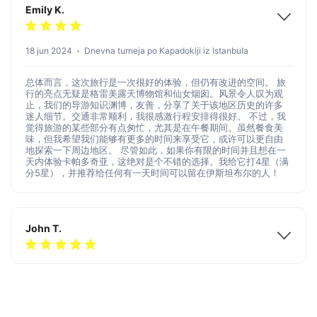
Emily K.
18 jun 2024
Dnevna turneja po Kapadokiji iz Istanbula
总体而言，这次旅行是一次很好的体验，但仍有改进的空间。 旅
行的亮点无疑是格雷美露天博物馆和仙女烟囱。风景令人叹为观
止，我们的导游知识渊博，友善，分享了关于该地区历史的许多
迷人细节。交通非常顺利，我很感激行程安排得很好。 不过，我
觉得旅游的某些部分有点匆忙，尤其是在午餐期间。虽然餐食美
味，但我希望我们能够有更多的时间来享受它，或许可以更自由
地探索一下周边地区。 尽管如此，如果你有限的时间并且想在一
天内体验卡帕多奇亚，这绝对是个不错的选择。我给它打4星（满
分5星），并推荐给任何有一天时间可以留在伊斯坦布尔的人！
John T.