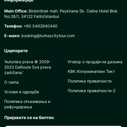
Main Office:
Binbirdirek mah. Peykhane Sk. Celine Hotel Blok
No:28/1, 34122 Fatih/İstanbul
Телефон:
+90 5492940440
Е-маил:
booking@turkeycitytour.com
Цорпорате
'Autorska prava © 2009-
Уговор о продаји на даљину
2023 DaRoute Sva prava
КВК Иллуминатион Тект
zadržana.'
Политика приватности
O nama
Политика приватности-2
Услови и одредбе
Политика отказивања и
рефундирања
Пријавите се на билтен