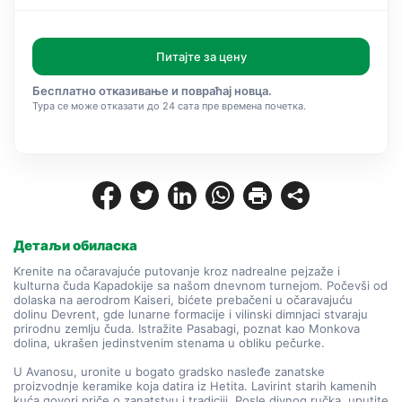
Питајте за цену
Бесплатно отказивање и повраћај новца.
Тура се може отказати до 24 сата пре времена почетка.
Детаљи обиласка
Krenite na očaravajuće putovanje kroz nadrealne pejzaže i 
kulturna čuda Kapadokije sa našom dnevnom turnejom. Počevši od 
dolaska na aerodrom Kaiseri, bićete prebačeni u očaravajuću 
dolinu Devrent, gde lunarne formacije i vilinski dimnjaci stvaraju 
prirodnu zemlju čuda. Istražite Pasabagi, poznat kao Monkova 
dolina, ukrašen jedinstvenim stenama u obliku pečurke.
U Avanosu, uronite u bogato gradsko nasleđe zanatske 
proizvodnje keramike koja datira iz Hetita. Lavirint starih kamenih 
kuća govori priče o zanatstvu i tradiciji. Posle divnog ručka, uputite 