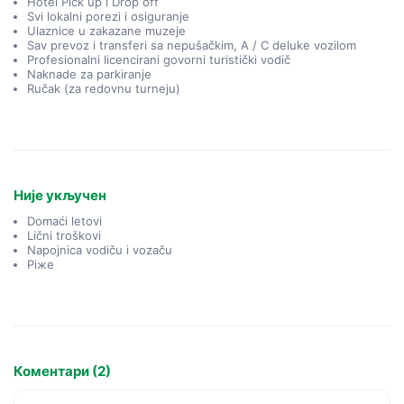
Hotel Pick up i Drop off
Svi lokalni porezi i osiguranje
Ulaznice u zakazane muzeje
Sav prevoz i transferi sa nepušačkim, A / C deluke vozilom
Profesionalni licencirani govorni turistički vodič
Naknade za parkiranje
Ručak (za redovnu turneju)
Није укључен
Domaći letovi
Lični troškovi
Napojnica vodiču i vozaču
Piжe
Коментари (2)