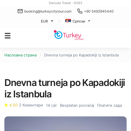
Daroute Travel - 6283
booking@turkeycitytour.com
+90 5492940440
EUR
Српски
Насловна страна
Dnevna turneja po Kapadokiji iz Istanbula
Dnevna turneja po Kapadokiji
iz Istanbula
4.50
2 Коментари
14 сат
Besplatan povraćaj
Платити сада