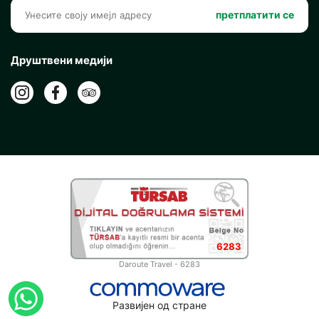
претплатити се
Друштвени медији
6283
Daroute Travel - 6283
Развијен од стране