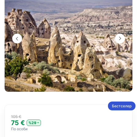
Бестселер
105 €
75 €
%29
По особи