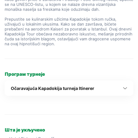
se na UNESCO-listu, u kojem se nalaze drevna vizantijska 
monaška naselja sa freskama koje oduzimaju dah.
Prepustite se kulinarskim užicima Kapadokije tokom ručka, 
uživajući u lokalnim ukusima. Kako se dan završava, bićete 
prebačeni na aerodrom Kaiseri za povratak u Istanbul. Ovaj dnevni 
Kapadokija Tour obećava nezaboravno iskustvo, mešanje prirodnih 
čuda sa istorijskim blagom, ostavljajući vam dragocene uspomene 
na ovaj hipnotišući region.
Програм турнеје
Očaravajuća Kapadokija turneja Itinerer
Шта је укључено