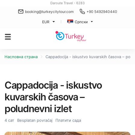
Daroute Travel - 6283
booking@turkeycitytour.com
+90 5492940440
EUR
Српски
Насловна страна
Cappadocija - iskustvo kuvarskih časova – polud
Cappadocija - iskustvo
kuvarskih časova –
poludnevni izlet
4 сат
Besplatan povraćaj
Платити сада