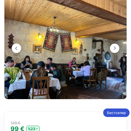
Бестселер
129 €
99 €
%23