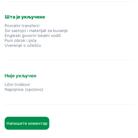
Шта је укључено
Povratni transferri
Svi sastojci i materijali za kuvanje
Engleski govorni lokalni vodič
Puni obrok i pića
Uverenje o učešću
Није укључен
Lični troškovi
Napojnice (opciono)
Напишите коментар