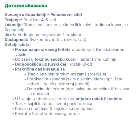
Детаљи обиласка
Kuvanje u Kapadokiji – Poludnevni izlet
Trajanje:
 Približno 4–5 sati
Lokacija:
 Tradicionalna seoska kuća ili lokalni studio za kuvanje u 
Kapadokiji
Jezik:
 Vođenje na engleskom / turskom
Dostupnost:
 Svakodnevno (uz rezervaciju)
Detalji izleta:
Preuzimanje iz vašeg hotela
 u udobnom, klimatizovanom 
vozilu
Dolazak u 
lokalnu seosku kuću
 ili autentičnu kuhinju
Dobrodošlica uz turski čaj
 i kratak uvod
Praktična čas kuvanja
 sa:
Tradicionalnim turskim mezama (predjela)
Potpisanim kapadokijskim glavnim jelom (npr. Testi 
kebab – gulaš u glinenoj posudi)
Domaćim desertom (npr. halva od semolina ili baklava 
sa orasima)
Uživanje u obroku zajedno kao 
prijatan ručak ili večera
Turski čaj ili kafa posluženi posle obroka
Potvrda o učešću & knjižica sa receptima
Povratni transfer do vašeg hotela