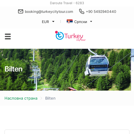
Daroute Travel - 6283
booking@turkeycitytour.com
+90 5492940440
EUR
Српски
Bilten
Насловна страна
Bilten