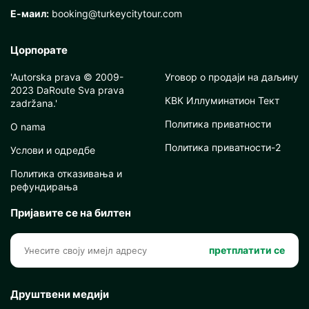
Е-маил:
booking@turkeycitytour.com
Цорпорате
'Autorska prava © 2009-
Уговор о продаји на даљину
2023 DaRoute Sva prava
КВК Иллуминатион Тект
zadržana.'
Политика приватности
O nama
Политика приватности-2
Услови и одредбе
Политика отказивања и
рефундирања
Пријавите се на билтен
претплатити се
Друштвени медији