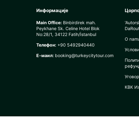
Информације
Цорп
Main Office:
Binbirdirek mah.
'Autor
Peykhane Sk. Celine Hotel Blok
DaRout
No:28/1, 34122 Fatih/İstanbul
O nam
Телефон:
+90 5492940440
Услов
Е-маил:
booking@turkeycitytour.com
Полит
рефун
Уговор
КВК И