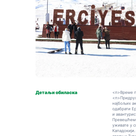
Детаљи обиласка
<п>Време п
<п>Придруж
најбољих ак
одабрати Е
и авантурис
Превешћемо 
уживате у с
Кападокији.