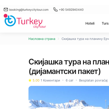
booking@turkeycitytour.com
+90 5492940440
Hoteli
Turs
Насловна страна
Скијашка тура на планину Ерч
Скијашка тура на план
(дијамантски пакет)
5.00
1 Коментари
6 сат
Besplatan povraćaj