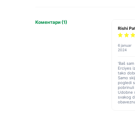
Коментари (1)
Rishi Pa
6 januar
2024
'Baš sam
Erciyes i
tako dob
Samo skij
pogledi s
pobrinul
Udobne s
svakog da
obavezna!