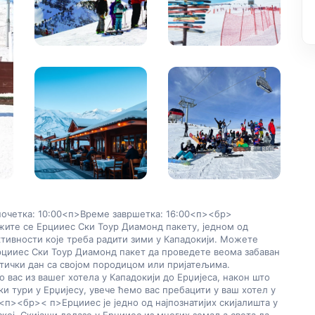
очетка: 10:00
<п>Време завршетка: 16:00
<п><бр>
ите се Ерцииес Ски Тоур Диамонд пакету, једном од 
тивности које треба радити зими у Кападокији. Можете 
рцииес Ски Тоур Диамонд пакет да проведете веома забаван 
тички дан са својом породицом или пријатељима. 
вас из вашег хотела у Кападокији до Ерџијеса, након што 
ки тури у Ерџијесу, увече ћемо вас пребацити у ваш хотел у 
<п><бр>
< п>Ерцииес је једно од најпознатијих скијалишта у 