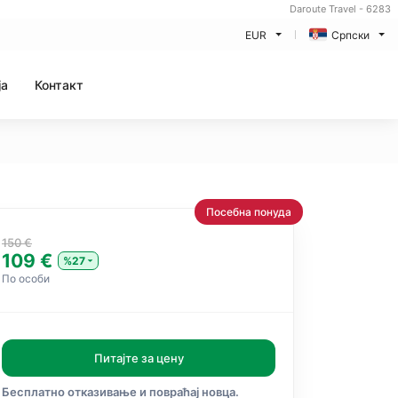
Daroute Travel - 6283
EUR
Српски
ja
Контакт
Посебна понуда
150 €
109 €
%27
По особи
Питајте за цену
Бесплатно отказивање и повраћај новца.