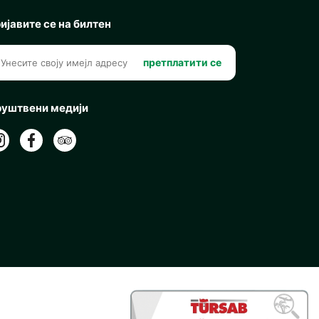
ијавите се на билтен
претплатити се
уштвени медији