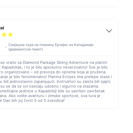
tel
Скијашка тура на планину Ерчијес из Кападокије
(дијамантски пакет)
 se vratio sa Diamond Package Skiing Adventure na planini
z Kapadokije, i to je bilo apsolutno neverovatno! Sve je bilo
ro organizovano – od prevoza do opreme koja je pružena.
anje je bilo fenomenalno! Planina Erciyes ima prelepe staze i
u bili jednostavno zapanjujući. Instruktori su zaista bili sjajni;
i su se da se svi osećaju udobno i sigurno na stazama.
meštajne jedinice u Kapadokiji bile su savršen završetak
na. Ako volite avanturu i zimske sportove, ova tura je
 Dao bih joj čvrst 5 od 5 zvezdica!'