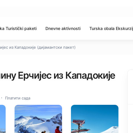
ka Turistički paketi
Dnevne aktivnosti
Turska obala Ekskurzi
ијес из Кападокије (дијамантски пакет)
ину Ерчијес из Кападокије
Платити сада