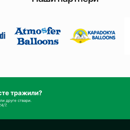
сте тражили?
ли друге ствари.
4/7.