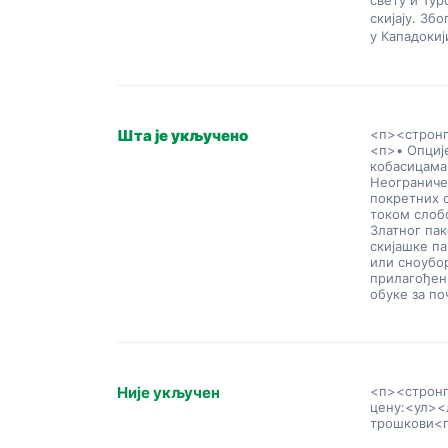
свету и Тур
скијају. Збо
у Кападокиј
Шта је укључено
<п><стронг
<п>• Опције
кобасицама
Неограниче
покретних с
током слоб
Златног пак
скијашке па
или сноубор
прилагођен
обуке за по
Није укључен
<п><стронг
цену:
<ул><
трошкови
<