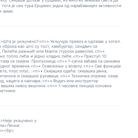
ској. Скијаши долазе у Ерцииес из многих земаља света да 
г тога је ски тура Ерцииес једна од најзабавнијих активности 
и зими.
>Шта је укључено?
<п>• Укључује превоз и одлазак у хотел.
 оброка као што су тост, хамбургер, сендвич са
, Пилећи ражњић или Манти (турски равиоли).
<п>•
но топло пиће и једно хладно пиће.
<п>• Приступ 10
таза са скијем. Пропусница.
<п>• 1-сатна забава са санкама
одног времена.
<п>• Освежење у возилу.
<п>• Све функције
ета, плус плус. :
<п>• Скијашка одећа: скијашка јакна,
нталоне и скијашке рукавице.
<п>• Техничка опрема: скије
д, кацига и наочаре.
<п>• Водич или инструктор
 вашем нивоу вештине.
<п>• 1-часовна лекција основне
четнике.
>Није укључено у
ли>Лични
п><бр>