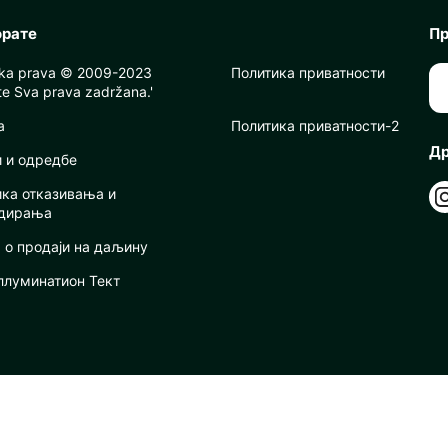
орате
Пр
ska prava © 2009-2023
Политика приватности
e Sva prava zadržana.'
a
Политика приватности-2
Др
и и одредбе
ика отказивања и
дирања
 о продаји на даљину
ллуминатион Тект