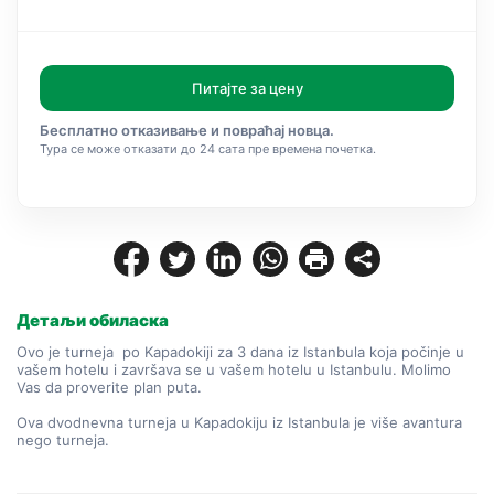
Питајте за цену
Бесплатно отказивање и повраћај новца.
Тура се може отказати до 24 сата пре времена почетка.
Детаљи обиласка
Ovo je turneja  po Kapadokiji za 3 dana iz Istanbula koja počinje u 
vašem hotelu i završava se u vašem hotelu u Istanbulu. Molimo 
Vas da proverite plan puta.
Ova dvodnevna turneja u Kapadokiju iz Istanbula je više avantura 
nego turneja.