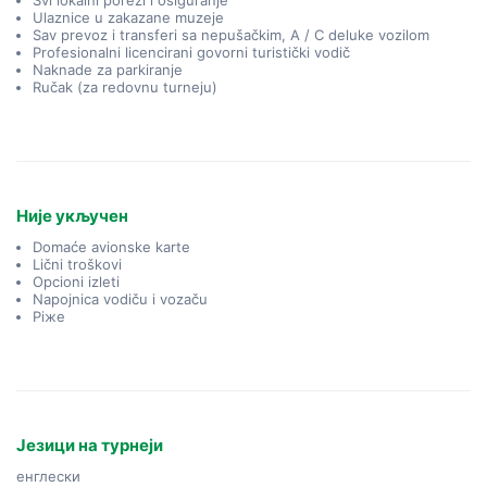
Svi lokalni porezi i osiguranje
Ulaznice u zakazane muzeje
Sav prevoz i transferi sa nepušačkim, A / C deluke vozilom
Profesionalni licencirani govorni turistički vodič
Naknade za parkiranje
Ručak (za redovnu turneju)
Није укључен
Domaće avionske karte
Lični troškovi
Opcioni izleti
Napojnica vodiču i vozaču
Piжe
Језици на турнеји
енглески