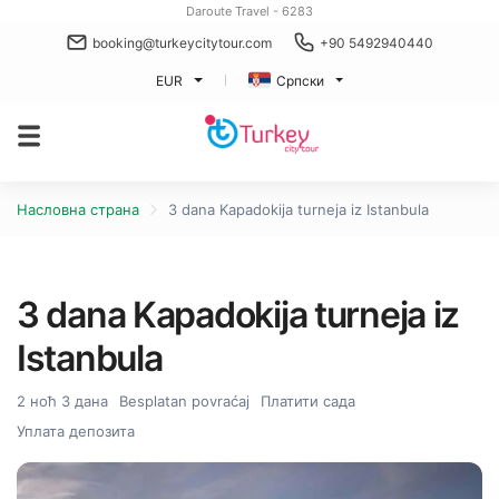
Daroute Travel - 6283
booking@turkeycitytour.com
+90 5492940440
EUR
Српски
Насловна страна
3 dana Kapadokija turneja iz Istanbula
3 dana Kapadokija turneja iz
Istanbula
2 ноћ 3 дана
Besplatan povraćaj
Платити сада
Уплата депозита