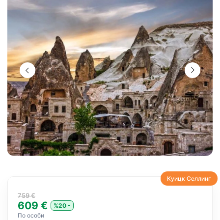
Куицк Селлинг
759 €
609 €
%20
По особи