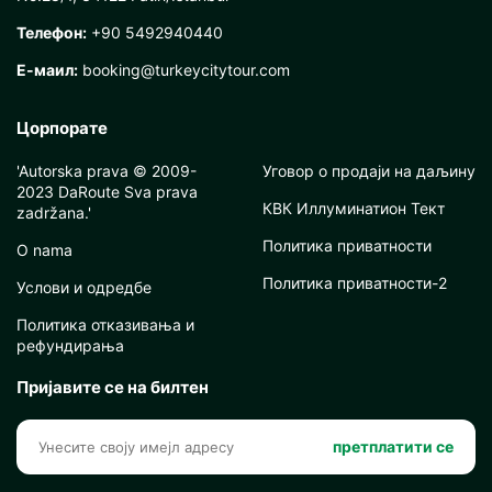
Телефон:
+90 5492940440
Е-маил:
booking@turkeycitytour.com
Цорпорате
'Autorska prava © 2009-
Уговор о продаји на даљину
2023 DaRoute Sva prava
КВК Иллуминатион Тект
zadržana.'
Политика приватности
O nama
Политика приватности-2
Услови и одредбе
Политика отказивања и
рефундирања
Пријавите се на билтен
претплатити се