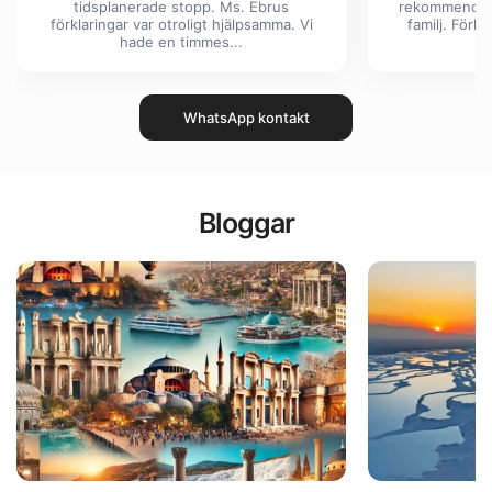
tidsplanerade stopp. Ms. Ebrus
rekommendera
förklaringar var otroligt hjälpsamma. Vi
familj. Förkl
hade en timmes...
WhatsApp kontakt
Bloggar