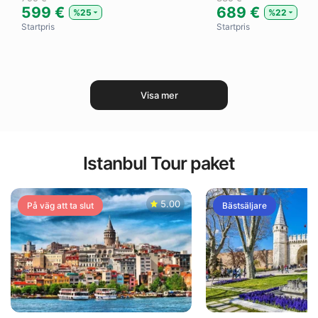
599 €
689 €
%25
%22
Startpris
Startpris
Visa mer
Istanbul Tour paket
5.00
På väg att ta slut
Bästsäljare