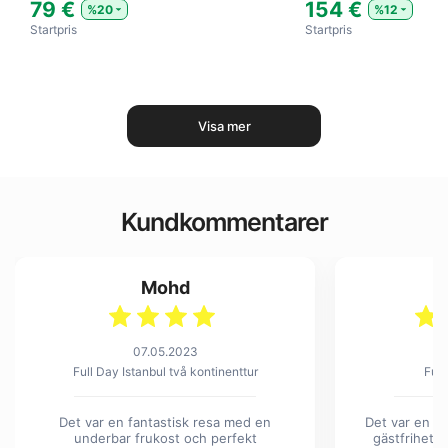
79 €
154 €
%20
%12
Startpris
Startpris
Visa mer
Kundkommentarer
Mohd
07.05.2023
Full Day Istanbul två kontinenttur
Full
Det var en fantastisk resa med en
Det var en u
underbar frukost och perfekt
gästfrihet. 