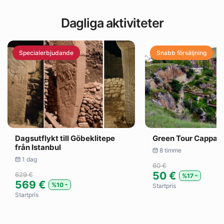
Dagliga aktiviteter
Specialerbjudande
Snabb försäljning
Dagsutflykt till Göbeklitepe
Green Tour Cappad
från Istanbul
8 timme
1 dag
60 €
50 €
629 €
%17
569 €
%10
Startpris
Startpris