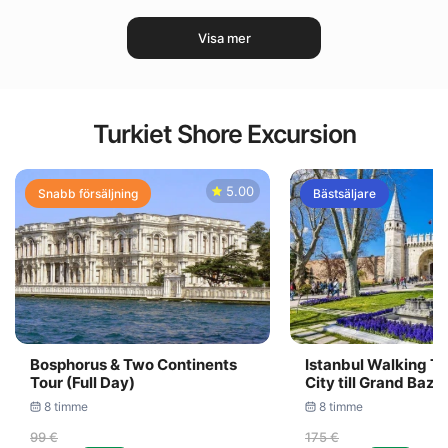
Visa mer
Turkiet Shore Excursion
5.00
Snabb försäljning
Bästsäljare
Bosphorus & Two Continents
Istanbul Walking To
Tour (Full Day)
City till Grand Baza
8 timme
8 timme
99 €
175 €