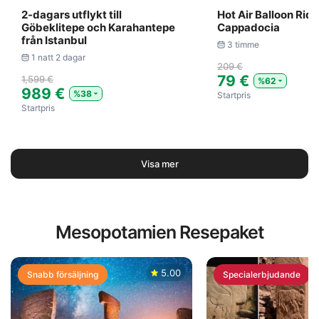
2-dagars utflykt till
Hot Air Balloon Ride
Göbeklitepe och Karahantepe
Cappadocia
från Istanbul
3 timme
1 natt 2 dagar
209 €
79 €
1,599 €
%62
989 €
%38
Startpris
Startpris
Visa mer
Mesopotamien Resepaket
5.00
Snabb försäljning
Specialerbjudande