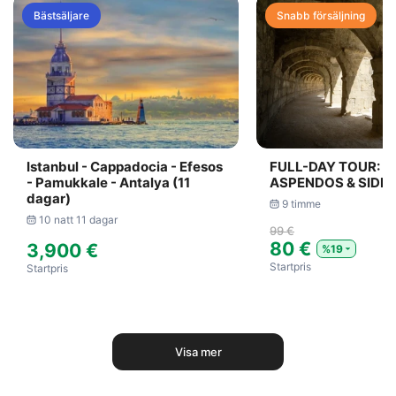
Bästsäljare
Snabb försäljning
Istanbul - Cappadocia - Efesos
FULL-DAY TOUR: P
- Pamukkale - Antalya (11
ASPENDOS & SIDE
dagar)
9 timme
10 natt 11 dagar
99 €
80 €
3,900 €
%19
Startpris
Startpris
Visa mer