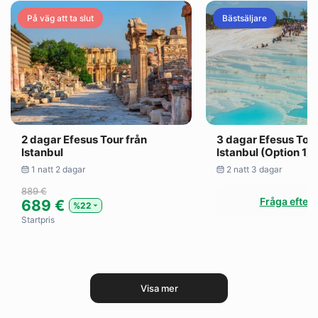
På väg att ta slut
Bästsäljare
2 dagar Efesus Tour från
3 dagar Efesus Tour
Istanbul
Istanbul (Option 1)
1 natt 2 dagar
2 natt 3 dagar
889 €
Fråga efter 
689 €
%22
Startpris
Visa mer