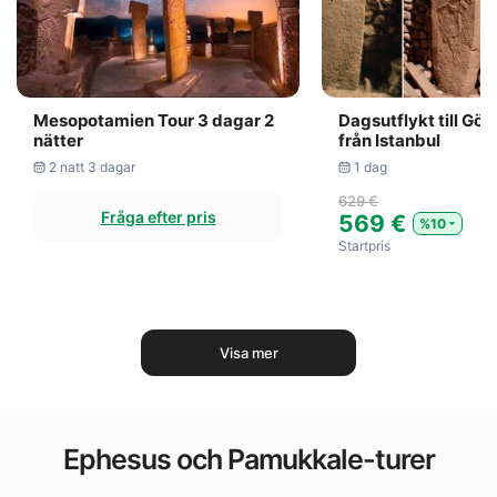
Mesopotamien Tour 3 dagar 2
Dagsutflykt till Göb
nätter
från Istanbul
2 natt 3 dagar
1 dag
629 €
Fråga efter pris
569 €
%10
Startpris
Visa mer
Ephesus och Pamukkale-turer