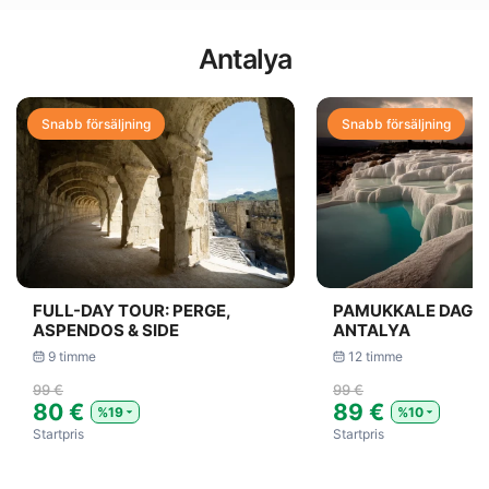
Antalya
Snabb försäljning
Snabb försäljning
FULL-DAY TOUR: PERGE,
PAMUKKALE DAGS
ASPENDOS & SIDE
ANTALYA
9 timme
12 timme
99 €
99 €
80 €
89 €
%19
%10
Startpris
Startpris