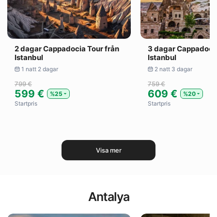
2 dagar Cappadocia Tour från
3 dagar Cappadocia
Istanbul
Istanbul
1 natt 2 dagar
2 natt 3 dagar
799 €
759 €
599 €
609 €
%25
%20
Startpris
Startpris
Visa mer
Antalya