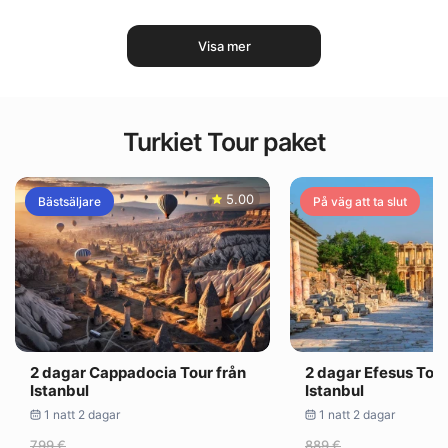
Visa mer
Turkiet Tour paket
5.00
Bästsäljare
På väg att ta slut
2 dagar Cappadocia Tour från
2 dagar Efesus Tour
Istanbul
Istanbul
1 natt 2 dagar
1 natt 2 dagar
799 €
889 €