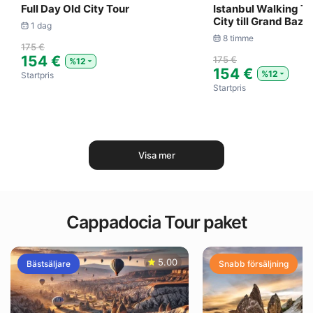
Full Day Old City Tour
Istanbul Walking To
City till Grand Baza
1 dag
8 timme
175 €
154 €
175 €
%12
154 €
%12
Startpris
Startpris
Visa mer
Cappadocia Tour paket
5.00
Bästsäljare
Snabb försäljning