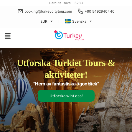
Daroute Travel - 6283
booking@turkeycitytour.com
+90 5492940440
EUR
Svenska
Utforska Turkiet Tours &
aktiviteter!
"Hem av fantastiska ögonblick"
Utforska wiht oss!