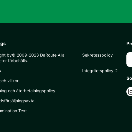
ags
Pr
ght by© 2009-2023 DaRoute Alla
Sekretesspolicy
eter förbehålls.
s
Integritetspolicy-2
So
och villkor
ing och återbetalningspolicy
dsförsäljningsavtal
umination Text