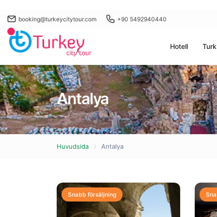
booking@turkeycitytour.com
+90 5492940440
Hotell
Turk
Antalya
Huvudsida
Antalya
Snabb försäljning
Sna