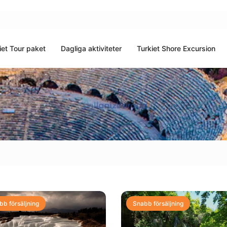
iet Tour paket
Dagliga aktiviteter
Turkiet Shore Excursion
bb försäljning
Snabb försäljning