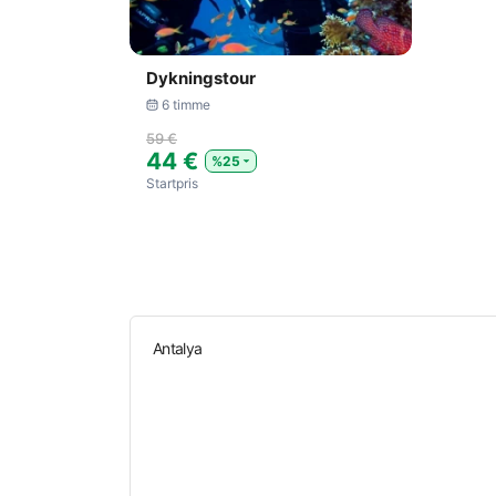
Dykningstour
6 timme
59 €
44 €
%25
Startpris
Antalya