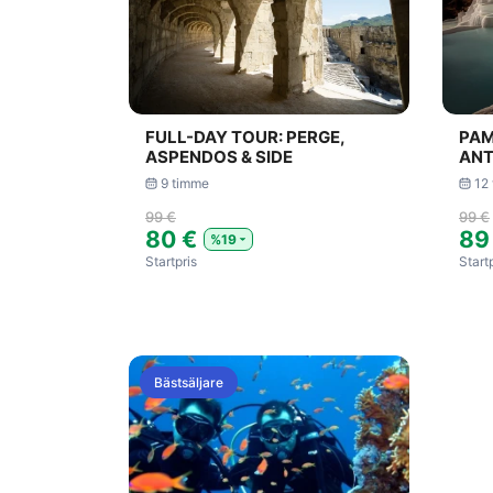
FULL-DAY TOUR: PERGE,
PAM
ASPENDOS & SIDE
ANT
9 timme
12
99 €
99 €
80 €
89
%19
Startpris
Start
Bästsäljare