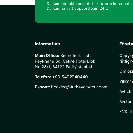
Du kan kontakta oss för fler turer eller annat.
Du kan nå vårt supportteam 24/7.
Information
Föret
Main Office:
Binbirdirek mah.
Copyri
Peykhane Sk. Celine Hotel Blok
rättigh
No:28/1, 34122 Fatih/İstanbul
Om os
Telefon:
+90 5492940440
Villkor 
E-post:
booking@turkeycitytour.com
Avbokn
Avstån
KVK Ill