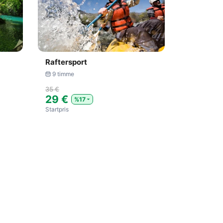
Raftersport
9 timme
35 €
29 €
%17
Startpris