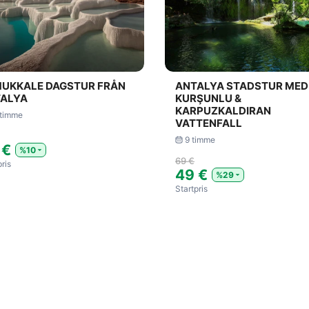
UKKALE DAGSTUR FRÅN
ANTALYA STADSTUR MED
ALYA
KURŞUNLU &
KARPUZKALDIRAN
 timme
VATTENFALL
9 timme
 €
%10
69 €
pris
49 €
%29
Startpris