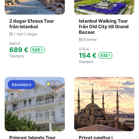
2 dagar Efesus Tour
Istanbul Walking Tour
från Istanbul
från Old City till Grand
Bazaar
1 natt 2 dagar
8 timme
889 €
689 €
175 €
%22
154 €
%12
Startpris
Startpris
5.00
Bästsäljare
Princes' Islands Tour
Privat rundtur i