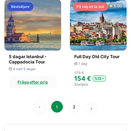
5.00
Bästsäljare
På väg att ta slut
5 dagar Istanbul -
Full Day Old City Tour
Cappadocia Tour
1 dag
4 natt 5 dagar
175 €
154 €
%12
Fråga efter pris
Startpris
‹
1
2
›