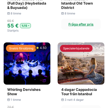
(Full Day) (Heybeliada
Istanbul Old Town
& Buyuada)
District
8 timme
8 timme
65 €
Fråga efter pris
55 €
%15
Startpris
4.50
Snabb försäljning
Specialerbjudande
Whirling Dervishes
4 dagar Cappadocia
Show
Tour från Istanbul
1 timme
3 natt 4 dagar
70 €