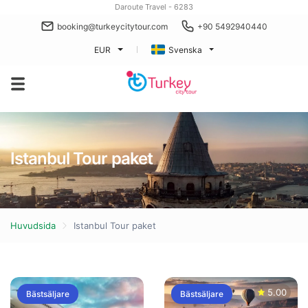
Daroute Travel - 6283
booking@turkeycitytour.com
+90 5492940440
EUR
Svenska
Istanbul Tour paket
Huvudsida
Istanbul Tour paket
5.00
Bästsäljare
Bästsäljare