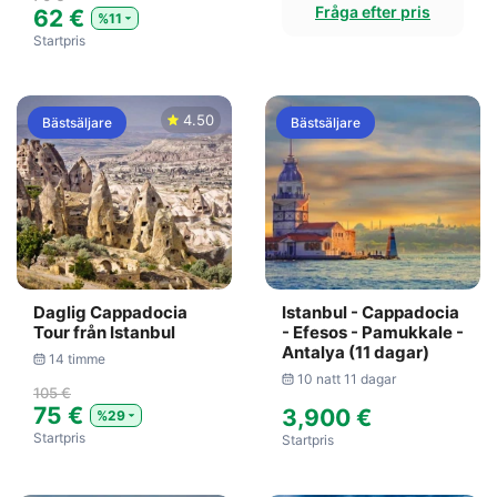
Fråga efter pris
62 €
%11
Startpris
4.50
Bästsäljare
Bästsäljare
Daglig Cappadocia
Istanbul - Cappadocia
Tour från Istanbul
- Efesos - Pamukkale -
Antalya (11 dagar)
14 timme
10 natt 11 dagar
105 €
75 €
3,900 €
%29
Startpris
Startpris