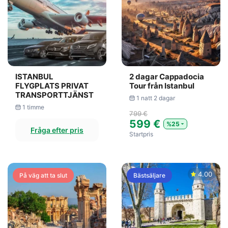
ISTANBUL
2 dagar Cappadocia
FLYGPLATS PRIVAT
Tour från Istanbul
TRANSPORTTJÄNST
1 natt 2 dagar
1 timme
799 €
599 €
%25
Fråga efter pris
Startpris
4.00
På väg att ta slut
Bästsäljare