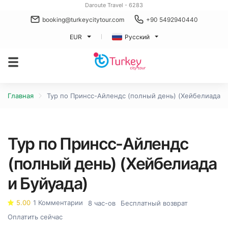
Daroute Travel - 6283
booking@turkeycitytour.com
+90 5492940440
EUR
Русский
Главная
Тур по Принсс-Айлендс (полный день) (Хейбелиада и
Тур по Принсс-Айлендс
(полный день) (Хейбелиада
и Буйуада)
5.00
1 Комментарии
8 час-ов
Бесплатный возврат
Оплатить сейчас