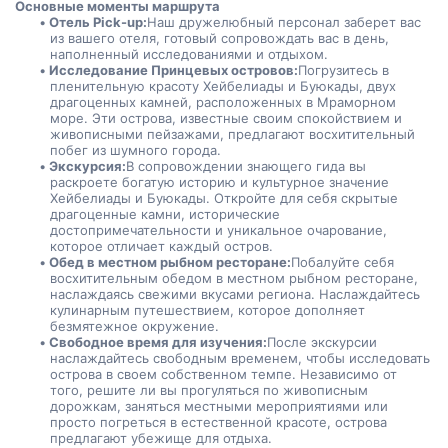
Основные моменты маршрута
Отель Pick-up:
Наш дружелюбный персонал заберет вас 
из вашего отеля, готовый сопровождать вас в день, 
наполненный исследованиями и отдыхом.
Исследование Принцевых островов:
Погрузитесь в 
пленительную красоту Хейбелиады и Буюкады, двух 
драгоценных камней, расположенных в Мраморном 
море. Эти острова, известные своим спокойствием и 
живописными пейзажами, предлагают восхитительный 
побег из шумного города.
Экскурсия:
В сопровождении знающего гида вы 
раскроете богатую историю и культурное значение 
Хейбелиады и Буюкады. Откройте для себя скрытые 
драгоценные камни, исторические 
достопримечательности и уникальное очарование, 
которое отличает каждый остров.
Обед в местном рыбном ресторане:
Побалуйте себя 
восхитительным обедом в местном рыбном ресторане, 
наслаждаясь свежими вкусами региона. Наслаждайтесь 
кулинарным путешествием, которое дополняет 
безмятежное окружение.
Свободное время для изучения:
После экскурсии 
наслаждайтесь свободным временем, чтобы исследовать 
острова в своем собственном темпе. Независимо от 
того, решите ли вы прогуляться по живописным 
дорожкам, заняться местными мероприятиями или 
просто погреться в естественной красоте, острова 
предлагают убежище для отдыха.