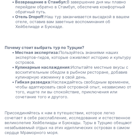
Возвращение в Стамбул:
В завершение дня мы плавно 
перейдем обратно в Стамбул, обеспечив комфортный 
обратный путь.
Отель Dropoff:
Наш тур заканчивается высадкой в вашем 
отеле, оставив вам заветные воспоминания об 
Хейбелиаде и Буюкаде.
Почему стоит выбрать тур по Турции?
Местная экспертиза:
Пользуйтесь знаниями наших 
экспертов-гидов, которые оживляют историю и культуру 
островов.
Кулинарные наслаждения:
Испытайте местные вкусы с 
восхитительным обедом в рыбном ресторане, добавив 
кулинарную изюминку в свой день.
Гибкая разведка:
Наслаждайтесь свободным временем, 
чтобы адаптировать свой островной опыт, независимо от 
того, ищете ли вы спокойствие, приключения или 
сочетание того и другого.
Присоединяйтесь к нам в путешествии, которое легко 
сочетает в себе расслабление, исследование и естественное 
великолепие Хейбелиады и Буюкады. Туры в Турцию обещают 
незабываемый отдых на этих идиллических островах в самом 
сердце Мраморного моря.