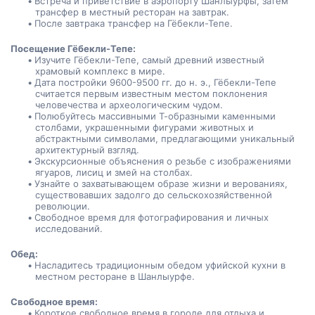
Встреча и приветствие в аэропорту Шанлыурфы, затем 
трансфер в местный ресторан на завтрак.
После завтрака трансфер на Гёбекли-Тепе.
Посещение Гёбекли-Тепе:
Изучите Гёбекли-Тепе, самый древний известный 
храмовый комплекс в мире.
Дата постройки 9600-9500 гг. до н. э., Гёбекли-Тепе 
считается первым известным местом поклонения 
человечества и археологическим чудом.
Полюбуйтесь массивными Т-образными каменными 
столбами, украшенными фигурами животных и 
абстрактными символами, предлагающими уникальный 
архитектурный взгляд.
Экскурсионные объяснения о резьбе с изображениями 
ягуаров, лисиц и змей на столбах.
Узнайте о захватывающем образе жизни и верованиях, 
существовавших задолго до сельскохозяйственной 
революции.
Свободное время для фотографирования и личных 
исследований.
Обед:
Насладитесь традиционным обедом уфийской кухни в 
местном ресторане в Шанлыурфе.
Свободное время:
Короткое свободное время в городе для отдыха и 