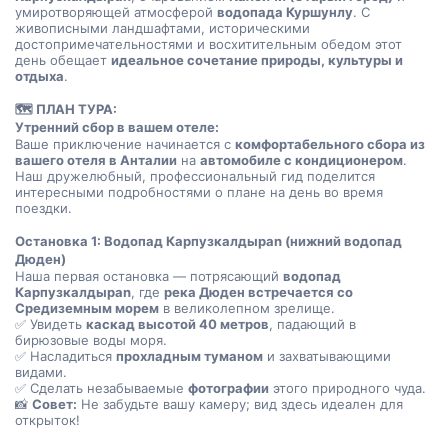
умиротворяющей атмосферой 
водопада Куршунлу
. С 
живописными ландшафтами, историческими 
достопримечательностями и восхитительным обедом этот 
день обещает 
идеальное сочетание природы, культуры и 
отдыха
.
🗺️ ПЛАН ТУРА:
Утренний сбор в вашем отеле:
Ваше приключение начинается с 
комфортабельного сбора из 
вашего отеля в Анталии
 на 
автомобиле с кондиционером
. 
Наш дружелюбный, профессиональный гид поделится 
интересными подробностями о плане на день во время 
поездки.
Остановка 1: Водопад Карпузкалдырan (нижний водопад 
Дюден)
Наша первая остановка — потрясающий 
водопад 
Карпузкалдырan
, где 
река Дюден встречается со 
Средиземным морем
 в великолепном зрелище.
✅ Увидеть 
каскад высотой 40 метров
, падающий в 
бирюзовые воды моря.
✅ Насладиться 
прохладным туманом
 и захватывающими 
видами.
✅ Сделать незабываемые 
фотографии
 этого природного чуда.
📸 
Совет:
 Не забудьте вашу камеру; вид здесь идеален для 
открыток!