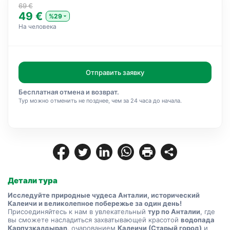
69 €
49 €
%29
На человека
Отправить заявку
Бесплатная отмена и возврат.
Тур можно отменить не позднее, чем за 24 часа до начала.
Детали тура
Исследуйте природные чудеса Анталии, исторический 
Калеичи и великолепное побережье за один день!
Присоединяйтесь к нам в увлекательный 
тур по Анталии
, где 
вы сможете насладиться захватывающей красотой 
водопада 
Карпузкалдырan
, очарованием 
Калеичи (Старый город)
 и 