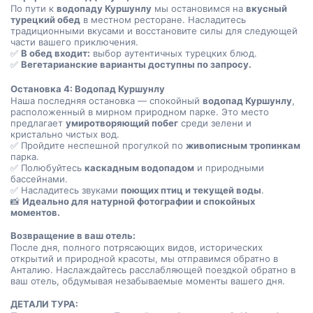
По пути к 
водопаду Куршунлу
 мы остановимся на 
вкусный 
турецкий обед
 в местном ресторане. Насладитесь 
традиционными вкусами и восстановите силы для следующей 
части вашего приключения.
✅ 
В обед входит:
 выбор аутентичных турецких блюд.
✅ 
Вегетарианские варианты доступны по запросу.
Остановка 4: Водопад Куршунлу
Наша последняя остановка — спокойный 
водопад Куршунлу
, 
расположенный в мирном природном парке. Это место 
предлагает 
умиротворяющий побег
 среди зелени и 
кристально чистых вод.
✅ Пройдите неспешной прогулкой по 
живописным тропинкам
парка.
✅ Полюбуйтесь 
каскадным водопадом
 и природными 
бассейнами.
✅ Насладитесь звуками 
поющих птиц и текущей воды
.
📸 
Идеально для натурной фотографии и спокойных 
моментов.
Возвращение в ваш отель:
После дня, полного потрясающих видов, исторических 
открытий и природной красоты, мы отправимся обратно в 
Анталию. Наслаждайтесь расслабляющей поездкой обратно в 
ваш отель, обдумывая незабываемые моменты вашего дня.
ДЕТАЛИ ТУРА: