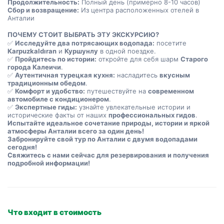
Продолжительность:
 Полный день (примерно 8-10 часов)
Сбор и возвращение:
 Из центра расположенных отелей в 
Анталии
ПОЧЕМУ СТОИТ ВЫБРАТЬ ЭТУ ЭКСКУРСИЮ?
✅ 
Исследуйте два потрясающих водопада:
 посетите 
Кarpuzkaldıran
 и 
Куршунлу
 в одной поездке.
✅ 
Пройдитесь по истории:
 откройте для себя шарм 
Старого 
города Калеичи
.
✅ 
Аутентичная турецкая кухня:
 насладитесь 
вкусным 
традиционным обедом
.
✅ 
Комфорт и удобство:
 путешествуйте на 
современном 
автомобиле с кондиционером
.
✅ 
Экспертные гиды:
 узнайте увлекательные истории и 
исторические факты от наших 
профессиональных гидов
.
Испытайте идеальное сочетание природы, истории и яркой 
атмосферы Анталии всего за один день!
Забронируйте свой тур по Анталии с двумя водопадами 
сегодня!
Свяжитесь с нами сейчас для резервирования и получения 
подробной информации!
Что входит в стоимость