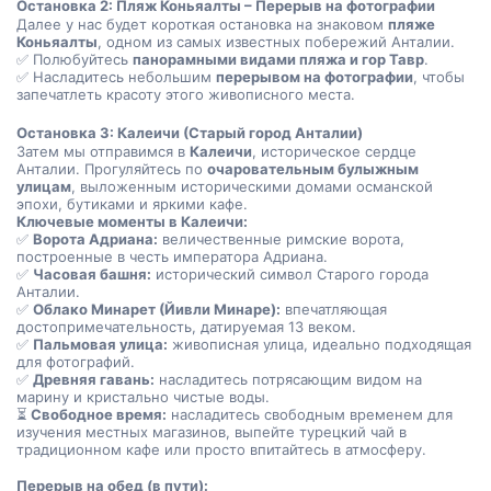
Остановка 2: Пляж Коньяалты – Перерыв на фотографии
Далее у нас будет короткая остановка на знаковом 
пляже 
Коньяалты
, одном из самых известных побережий Анталии.
✅ Полюбуйтесь 
панорамными видами пляжа и гор Тавр
.
✅ Насладитесь небольшим 
перерывом на фотографии
, чтобы 
запечатлеть красоту этого живописного места.
Остановка 3: Калеичи (Старый город Анталии)
Затем мы отправимся в 
Калеичи
, историческое сердце 
Анталии. Прогуляйтесь по 
очаровательным булыжным 
улицам
, выложенным историческими домами османской 
эпохи, бутиками и яркими кафе.
Ключевые моменты в Калеичи:
✅ 
Ворота Адриана:
 величественные римские ворота, 
построенные в честь императора Адриана.
✅ 
Часовая башня:
 исторический символ Старого города 
Анталии.
✅ 
Облако Минарет (Йивли Минаре):
 впечатляющая 
достопримечательность, датируемая 13 веком.
✅ 
Пальмовая улица:
 живописная улица, идеально подходящая 
для фотографий.
✅ 
Древняя гавань:
 насладитесь потрясающим видом на 
марину и кристально чистые воды.
⏳ 
Свободное время:
 насладитесь свободным временем для 
изучения местных магазинов, выпейте турецкий чай в 
традиционном кафе или просто впитайтесь в атмосферу.
Перерыв на обед (в пути):