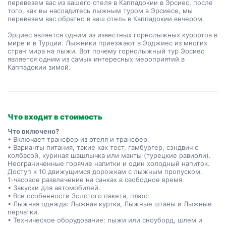
перевезем вас из вашего отеля в Каппадокии в Эрсиес, после 
того, как вы насладитесь лыжным туром в Эрсиесе, мы 
перевезем вас обратно в ваш отель в Каппадокии вечером.
Эрциес является одним из известных горнолыжных курортов в 
мире и в Турции. Лыжники приезжают в Эрджиес из многих 
стран мира на лыжи. Вот почему горнолыжный тур Эрсиес 
является одним из самых интересных мероприятий в 
Каппадокии зимой.
Что входит в стоимость
Что включено?
• Включает трансфер из отеля и трансфер.
• Варианты питания, такие как тост, гамбургер, сэндвич с
колбасой, куриная шашлычка или манты (турецкие равиоли).
Неограниченные горячие напитки и один холодный напиток.
Доступ к 10 движущимся дорожкам с лыжным пропуском.
1-часовое развлечение на санках в свободное время.
• Закуски для автомобилей.
• Все особенности Золотого пакета, плюс:
• Лыжная одежда: Лыжная куртка, Лыжные штаны и Лыжные
перчатки.
• Техническое оборудование: лыжи или сноуборд, шлем и