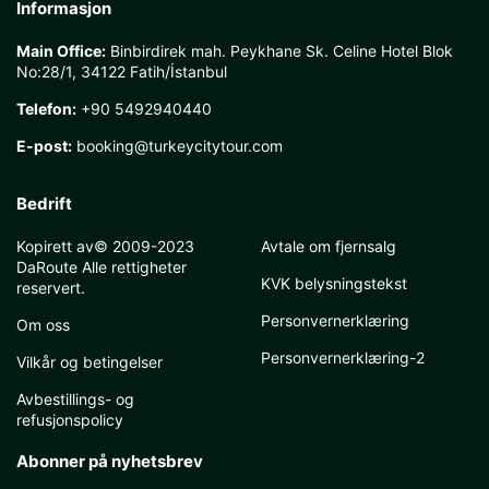
Informasjon
Main Office:
Binbirdirek mah. Peykhane Sk. Celine Hotel Blok
No:28/1, 34122 Fatih/İstanbul
Telefon:
+90 5492940440
E-post:
booking@turkeycitytour.com
Bedrift
Kopirett av© 2009-2023
Avtale om fjernsalg
DaRoute Alle rettigheter
KVK belysningstekst
reservert.
Personvernerklæring
Om oss
Personvernerklæring-2
Vilkår og betingelser
Avbestillings- og
refusjonspolicy
Abonner på nyhetsbrev