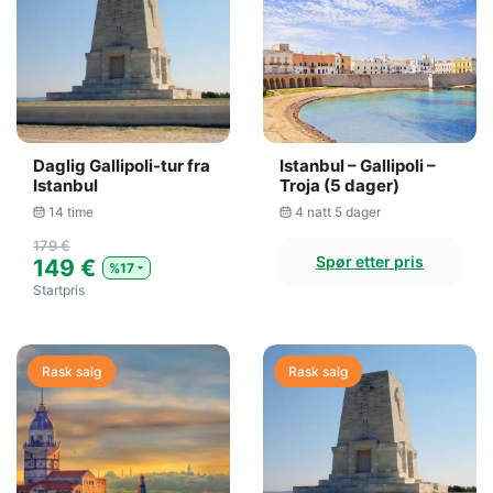
Daglig Gallipoli-tur fra
Istanbul – Gallipoli –
Istanbul
Troja (5 dager)
14 time
4 natt 5 dager
179 €
Spør etter pris
149 €
%17
Startpris
Rask salg
Rask salg