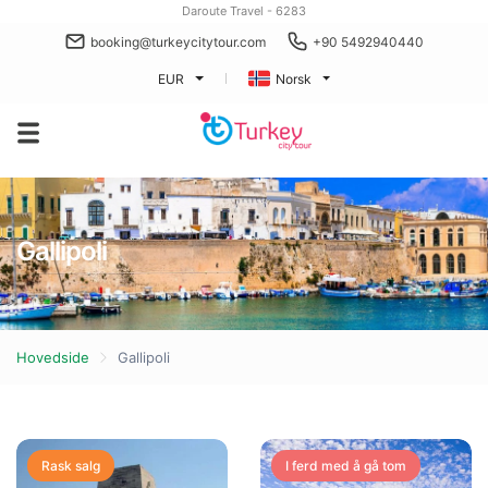
Daroute Travel - 6283
booking@turkeycitytour.com
+90 5492940440
EUR
Norsk
Gallipoli
Hovedside
Gallipoli
Rask salg
I ferd med å gå tom