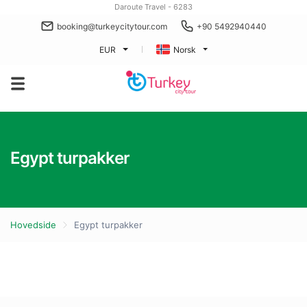
Daroute Travel - 6283
booking@turkeycitytour.com
+90 5492940440
EUR
Norsk
Egypt turpakker
Hovedside
Egypt turpakker