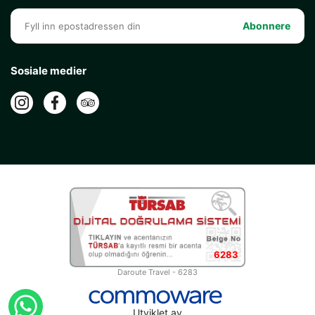
Abonnere
Sosiale medier
6283
Daroute Travel - 6283
Utviklet av