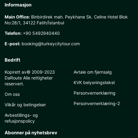
Informasjon
Main Office:
Binbirdirek mah. Peykhane Sk. Celine Hotel Blok
No:28/1, 34122 Fatih/İstanbul
Telefon:
+90 5492940440
E-post:
booking@turkeycitytour.com
Bedrift
Kopirett av© 2009-2023
Avtale om fjernsalg
DaRoute Alle rettigheter
KVK belysningstekst
reservert.
Personvernerklæring
Om oss
Personvernerklæring-2
Vilkår og betingelser
Avbestillings- og
refusjonspolicy
Abonner på nyhetsbrev