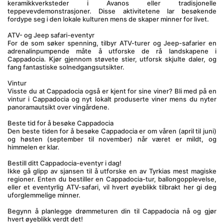
keramikkverksteder i Avanos eller tradisjonelle 
teppevevdemonstrasjoner. Disse aktivitetene lar besøkende 
fordype seg i den lokale kulturen mens de skaper minner for livet.
ATV- og Jeep safari-eventyr
For de som søker spenning, tilbyr ATV-turer og Jeep-safarier en 
adrenalinpumpende måte å utforske de rå landskapene i 
Cappadocia. Kjør gjennom støvete stier, utforsk skjulte daler, og 
fang fantastiske solnedgangsutsikter.
Vintur
Visste du at Cappadocia også er kjent for sine viner? Bli med på en 
vintur i Cappadocia og nyt lokalt produserte viner mens du nyter 
panoramautsikt over vingårdene.
Beste tid for å besøke Cappadocia
Den beste tiden for å besøke Cappadocia er om våren (april til juni) 
og høsten (september til november) når været er mildt, og 
himmelen er klar.
Bestill ditt Cappadocia-eventyr i dag!
Ikke gå glipp av sjansen til å utforske en av Tyrkias mest magiske 
regioner. Enten du bestiller en Cappadocia-tur, ballongopplevelse, 
eller et eventyrlig ATV-safari, vil hvert øyeblikk tilbrakt her gi deg 
uforglemmelige minner.
Begynn å planlegge drømmeturen din til Cappadocia nå og gjør 
hvert øyeblikk verdt det!