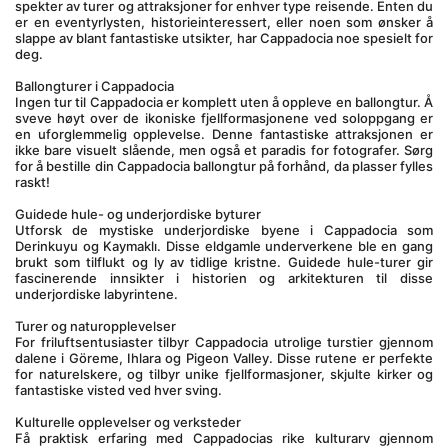
spekter av turer og attraksjoner for enhver type reisende. Enten du 
er en eventyrlysten, historieinteressert, eller noen som ønsker å 
slappe av blant fantastiske utsikter, har Cappadocia noe spesielt for 
deg.
Ballongturer i Cappadocia
Ingen tur til Cappadocia er komplett uten å oppleve en ballongtur. Å 
sveve høyt over de ikoniske fjellformasjonene ved soloppgang er 
en uforglemmelig opplevelse. Denne fantastiske attraksjonen er 
ikke bare visuelt slående, men også et paradis for fotografer. Sørg 
for å bestille din Cappadocia ballongtur på forhånd, da plasser fylles 
raskt!
Guidede hule- og underjordiske byturer
Utforsk de mystiske underjordiske byene i Cappadocia som 
Derinkuyu og Kaymaklı. Disse eldgamle underverkene ble en gang 
brukt som tilflukt og ly av tidlige kristne. Guidede hule-turer gir 
fascinerende innsikter i historien og arkitekturen til disse 
underjordiske labyrintene.
Turer og naturopplevelser
For friluftsentusiaster tilbyr Cappadocia utrolige turstier gjennom 
dalene i Göreme, Ihlara og Pigeon Valley. Disse rutene er perfekte 
for naturelskere, og tilbyr unike fjellformasjoner, skjulte kirker og 
fantastiske visted ved hver sving.
Kulturelle opplevelser og verksteder
Få praktisk erfaring med Cappadocias rike kulturarv gjennom 