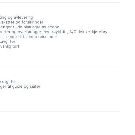
ting og avlevering
e skatter og forsikringer
enger til de planlagte museene
porter og overføringer med røykfritt, A/C deluxe-kjøretøy
ll lisensiert talende reiseleder
savgifter
 vanlig tur)
 utgifter
er til guide og sjåfør