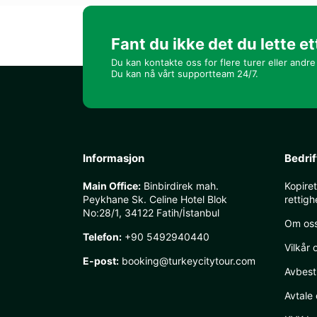
Fant du ikke det du lette et
Du kan kontakte oss for flere turer eller andre 
Du kan nå vårt supportteam 24/7.
Informasjon
Bedrif
Main Office:
Binbirdirek mah.
Kopire
Peykhane Sk. Celine Hotel Blok
rettigh
No:28/1, 34122 Fatih/İstanbul
Om os
Telefon:
+90 5492940440
Vilkår 
E-post:
booking@turkeycitytour.com
Avbesti
Avtale 