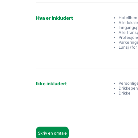
Hva er inkludert
Hotellhen
Alle lokal
Inngangsp
Alle trans
Profesjone
Parkering
Lunsj (for
Ikke inkludert
Personlige
Drikkepeng
Drikke
Skriv en omtale