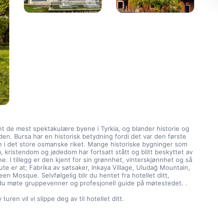
nt de mest spektakulære byene i Tyrkia, og blander historie og 
 den. Bursa har en historisk betydning fordi det var den første 
 i det store osmanske riket. Mange historiske bygninger som 
am, kristendom og jødedom har fortsatt stått og blitt beskyttet av 
. I tillegg er den kjent for sin grønnhet, vinterskjønnhet og så 
rute er at; Fabrika av søtsaker, Inkaya Village, Uludağ Mountain, 
en Mosque. Selvfølgelig blir du hentet fra hotellet ditt, 
 du møte gruppevenner og profesjonell guide på møtestedet. .
 turen vil vi slippe deg av til hotellet ditt.