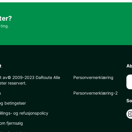
ter?
ting.
t
Ab
tt av© 2009-2023 DaRoute Alle
Personvernerklæring
eter reservert.
s
Personvernerklæring-2
So
og betingelser
llings- og refusjonspolicy
om fjernsalg