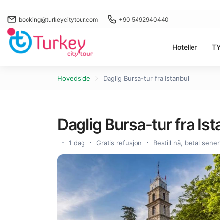
booking@turkeycitytour.com
+90 5492940440
Hoteller
TY
Hovedside
Daglig Bursa-tur fra Istanbul
Daglig Bursa-tur fra Ist
1 dag
Gratis refusjon
Bestill nå, betal sene