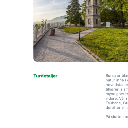
Turdetaljer
Bursa er bla
natur inne i
hovedstaden
tilhører isl
myndighetene
videre. Vår 
Taubane, Gre
deretter vil
På slutten av