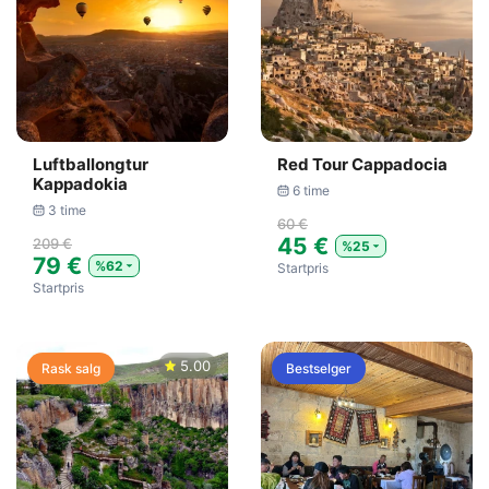
Luftballongtur
Red Tour Cappadocia
Kappadokia
6 time
3 time
60 €
45 €
209 €
%25
79 €
%62
Startpris
Startpris
5.00
Rask salg
Bestselger