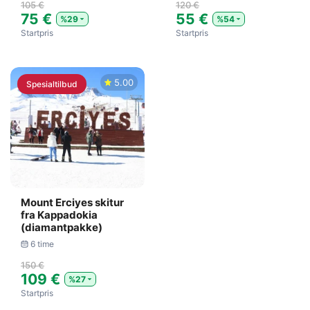
105 €
120 €
75 €
55 €
%29
%54
Startpris
Startpris
5.00
Spesialtilbud
Mount Erciyes skitur
fra Kappadokia
(diamantpakke)
6 time
150 €
109 €
%27
Startpris