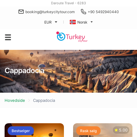
Daroute Travel - 6283
booking@turkeycitytour.com
+90 5492940440
EUR
Norsk
Cappadocia
Hovedside
Cappadocia
5.00
Bestselger
Rask salg