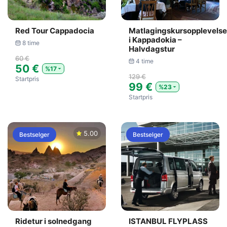
Red Tour Cappadocia
Matlagingskursopplevelse
i Kappadokia –
8 time
Halvdagstur
60 €
4 time
50 €
%17
129 €
Startpris
99 €
%23
Startpris
5.00
Bestselger
Bestselger
Ridetur i solnedgang
ISTANBUL FLYPLASS