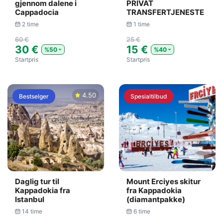
gjennom dalene i
PRIVAT
Cappadocia
TRANSFERTJENESTE
2 time
1 time
60 €
25 €
30 €
15 €
%50
%40
Startpris
Startpris
4.50
Bestselger
Spesialtilbud
Daglig tur til
Mount Erciyes skitur
Kappadokia fra
fra Kappadokia
Istanbul
(diamantpakke)
14 time
6 time