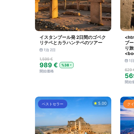
イスタンブール発 2日間のゴベク
<ht
リテペとカラハンテペのツアー
ブー
り旅行
1泊 2日
<bo
1,599 €
1
989 €
%38
629 
開始価格
56
開始
5.00
ベストセラー
ク