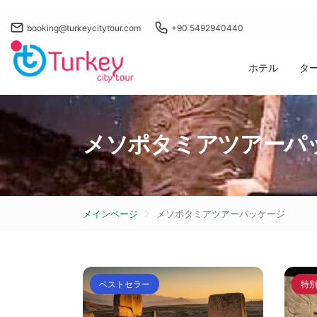
booking@turkeycitytour.com
+90 5492940440
ホテル
タ
メソポタミアツアーパ
メインページ
メソポタミアツアーパッケージ
ベストセラー
特