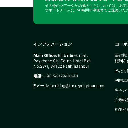
その他のツアーやその他のことについては、お問
サポートチームに 24 時間年中無休でご連絡いた
インフォメーション
コーポ
Main Office:
Binbirdirek mah.
著作権 
Peykhane Sk. Celine Hotel Blok
権利を
No:28/1, 34122 Fatih/İstanbul
私たち
電話:
+90 5492940440
利用規
Eメール:
booking@turkeycitytour.com
キャン
距離販
KVK