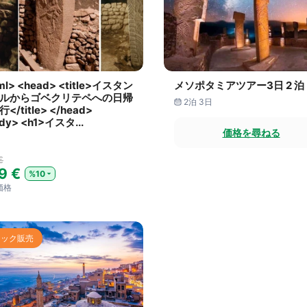
ml> <head> <title>イスタン
メソポタミアツアー3日 2 泊
ルからゴベクリテペへの日帰
2泊 3日
</title> </head>
dy> <h1>イスタ...
価格を尋ねる
日
€
9 €
%10
価格
イック販売