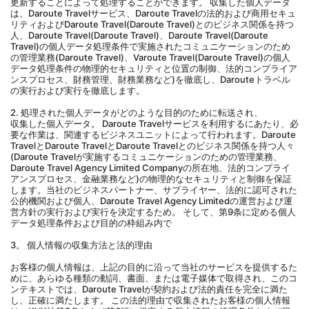
更新することによって処理することができます。 収集した個人データ
は、Daroute Travelサービス、Daroute Travelの法的および商用セキュ
リティおよびDaroute Travel(Daroute Travel)とのビジネス関係を持つ
人、Daroute Travel(Daroute Travel)、Daroute Travel(Daroute 
Travel)の個人データ処理条件で実施されたコミュニケーションのため
の管理業務(Daroute Travel)、Varoute Travel(Daroute Travel)の個人
データ処理条件の物理的セキュリティと位置の制御、法的コンプライア
ンスプロセス、財務管理、財務業務など)を徹底し、Darouteトラベル
の実行および実行を徹底します。
2. 処理された個人データがどのような目的のために転送され、
収集した個人データ。 Daroute Travelサービスを利用するにあたり、必
要な作業は、関連するビジネスユニットによって行われます。Daroute 
TravelとDaroute TravelとDaroute Travelとのビジネス関係を持つ人々
(Daroute Travelが実施するコミュニケーションのための管理業務、
Daroute Travel Agency Limited Companyの所在地、法的コンプライ
アンスプロセス、金融業務など)の物理的なセキュリティと制御を保証
します。当社のビジネスパートナー、サプライヤー、法的に認可された
公的機関および個人、Daroute Travel Agency Limitedの運営および運
営方針の実行および実行を決定するため。 そして、第9条に定める個人
データ処理条件および目的の枠組み内で
3。 個人情報の収集方法と法的理由
お客様の個人情報は、上記の目的に沿って当社のサービスを提供するた
めに、あらゆる種類の動詞、書面、または電子媒体で取得され、このコ
ンテキストでは、Daroute Travelが契約および法的責任を完全に満た
し、正確に満たします。 この法的理由で収集されたお客様の個人情報