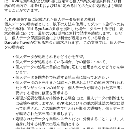
は、KVK法第5条および第6項に規定する個人情報の処理条件および目
的の範囲内で、本条(1)および(2)に定める目的のために処理および転送
することができます。
4. KVK法第11条に記載された個人データ所有者の権利
個人データの所有者として、以下の方法を使用してダルート旅行へのあ
なたの権利に関するyo3urの要求を提出した場合、ダルート旅行は、要
求の性質に応じて、最新の30日以内に無料で請求を締結します。 ただ
し、個人データ保護委員会により料金が規定されている場合は、
Daroute Travelが定める料金が請求されます。 この文脈では、個人デー
タの所有者;
個人データが処理されるかどうかを学習,
個人データが処理されている場合、その情報について、
個人データの処理の目的と目的に応じて使用されるかどうかを学
びます。
個人データを国内外で転送する第三者に知っておきたい
個人データの不完全または誤った処理およびこの範囲内で行われ
たトランザクションの通知を、個人データが転送された第三者に
要求する場合に修正を要求する
処理が必要な理由が排除される場合には、個人データの削除また
は破壊を要求しますが、KVK法およびその他の関連法の規定に従
って処理され、この範囲内で行われた取引の通知を、個人データ
が転送された第三者に要求します。
処理されたデータを自動システムだけに分析することにより、人
自身に対する結果の出現を目的とする