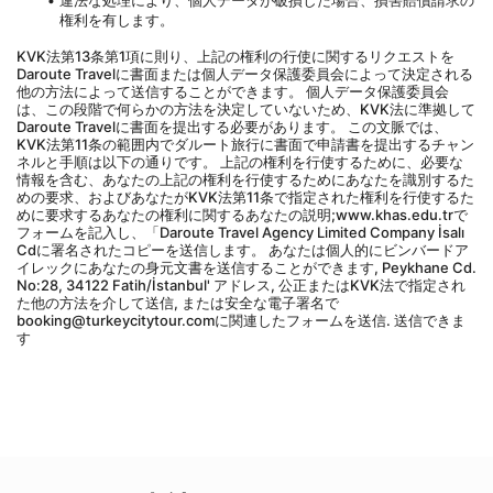
違法な処理により、個人データが破損した場合、損害賠償請求の
権利を有します。
KVK法第13条第1項に則り、上記の権利の行使に関するリクエストを
Daroute Travelに書面または個人データ保護委員会によって決定される
他の方法によって送信することができます。 個人データ保護委員会
は、この段階で何らかの方法を決定していないため、KVK法に準拠して
Daroute Travelに書面を提出する必要があります。 この文脈では、
KVK法第11条の範囲内でダルート旅行に書面で申請書を提出するチャン
ネルと手順は以下の通りです。 上記の権利を行使するために、必要な
情報を含む、あなたの上記の権利を行使するためにあなたを識別するた
めの要求、およびあなたがKVK法第11条で指定された権利を行使するた
めに要求するあなたの権利に関するあなたの説明;www.khas.edu.trで
フォームを記入し、「Daroute Travel Agency Limited Company İsalı 
Cdに署名されたコピーを送信します。 あなたは個人的にビンバードア
イレックにあなたの身元文書を送信することができます, Peykhane Cd. 
No:28, 34122 Fatih/İstanbul' アドレス, 公正またはKVK法で指定され
た他の方法を介して送信, または安全な電子署名で
booking@turkeycitytour.comに関連したフォームを送信. 送信できま
す