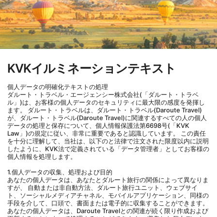
KVKイルミネーションテキスト
個人データの明確化テキストの処理
ダルート・トラベル・エージェンシー株式会社(「ダルート・トラベ
ル」)は、お客様の個人データのセキュリティに最大限の感度を発揮し
ます。 ダルート・トラベルは、ダルート・トラベル(Daroute Travel)
が、ダルート・トラベル(Daroute Travel)に関連するすべての人の個人
データの処理と保存について、個人情報保護法第6698号(「KVK 
Law」)の規定に従い、非常に重要であると認識しています。 この責任
を十分に理解して、当社は、以下のと法律で注文された限度以内に説明
したように、KVK法で定義されている「データ管理者」としてお客様の
個人情報を処理します。
1.個人データの収集、処理および目的
あなたの個人データは、あなたとダルート旅行の関係によって異なりま
すが、 自動または非自動方法、ダルート旅行ユニット、ウェブサイ
ト、ソーシャルメディアチャネル、モバイルアプリケーション、同様の
手段を介して、口頭で、書面または電子的に収集することができます。 
あなたの個人データは、Daroute Travelとの関連が続く限り作成および