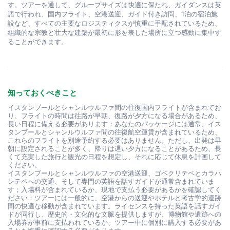
す。ツアーを通して、グループサイズは快適に保たれ、ガイダンスは英
語で行われ、国内フライト、空港送迎、ガイド付き訪問、1泊の宿泊施
設など、すべての主要なロジスティクスが慎重に手配されているため、
組織的な宗教と壮大な建築が最初に形を表した場所に立つ感動に集中す
ることができます。
知っておくべきこと
イスタンブールとシャンルウルファ間の往復国内フライトが含まれてお
り、フライトの時間は往路が早朝、復路が夕方になる場合があるため、
長い日程に備える必要があります：あなたのパッケージには通常、イス
タンブールとシャンルウルファ間の往復航空運賃が含まれているため、
これらのフライトを別途予約する必要はありません。ただし、出発は早
朝に設定されることが多く、帰りは遅い夕方になることがあるため、長
くて充実した旅行と観光の日程を想定し、それに応じて休息を計画して
ください。
イスタンブールとシャンルウルファの空港送迎、ゴベクリテペとカラハ
ンテペへの交通、そして専門の英語を話すガイドが通常含まれていま
す；入場料が含まれているか、現地で支払う必要があるかを確認してく
ださい：ツアーには一般的に、空港からの送迎やホテルと考古学的遺跡
間の快適な移動が含まれています。ライセンスを持った英語を話すガイ
ドが同行し、歴史的・文化的な文脈を提供しますが、博物館や遺跡への
入場券が事前に支払われているか、ツアー中に個別に購入する必要があ