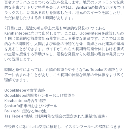
言者アブラハムにまつわる伝説を発見します。地元のレストランで伝統
的な南東アナトリア料理を楽しんだ後は、Şanlıurfaの快適なホテルでリ
ラックスし、活気ある通りを探索したり、地元のスイーツを試したり、
ただ休息したりする自由時間があります。

2日目には、最近の考古学上の最も刺激的な発見の1つである
Karahantepeに向けて出発します。ここは、Göbeklitepeを建設したの
と同じ驚異的な前農業新石器文化による重要な遺跡です。ここでは印象
的な石の彫刻や、人間および動物の神秘的な像、洗練された建築の遺構
を見ることができます。ガイドがこれらの初期寺院複合体における儀式
の生活を想像する手助けをし、活発な発掘からの最新の理論や発見につ
いて説明します。

時間と条件によっては、近隣の展望台や小さなTaş Tepelerの遺跡もツ
アーに含まれることがあり、この初期の神聖な風景の全体像をより広く
理解できます。

Göbeklitepe考古学遺跡  

Göbeklitepe訪問者センターおよび展望台  

Karahantepe考古学遺跡  

Şanlıurfa旧市街およびバザール  

Balıklıgöl（聖なる魚の池）  

Taş Tepeler地域（利用可能な場合の選定された展望地/遺跡）  

午後遅くにŞanlıurfa空港に移動し、イスタンブールへの帰路につきま