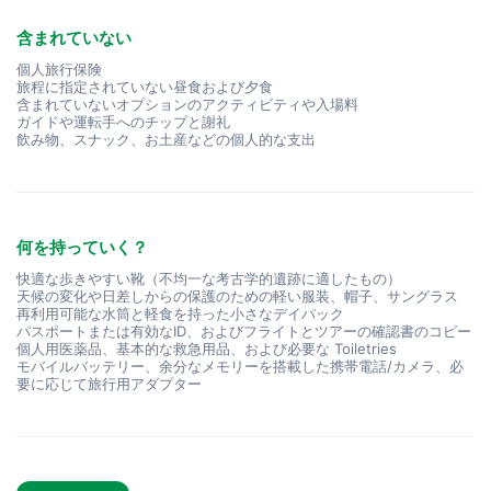
含まれていない
個人旅行保険
旅程に指定されていない昼食および夕食
含まれていないオプションのアクティビティや入場料
ガイドや運転手へのチップと謝礼
飲み物、スナック、お土産などの個人的な支出
何を持っていく？
快適な歩きやすい靴（不均一な考古学的遺跡に適したもの）
天候の変化や日差しからの保護のための軽い服装、帽子、サングラス
再利用可能な水筒と軽食を持った小さなデイパック
パスポートまたは有効なID、およびフライトとツアーの確認書のコピー
個人用医薬品、基本的な救急用品、および必要な Toiletries
モバイルバッテリー、余分なメモリーを搭載した携帯電話/カメラ、必
要に応じて旅行用アダプター