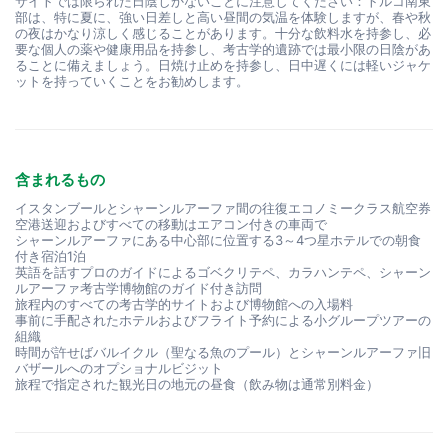
サイトでは限られた日陰しかないことに注意してください：トルコ南東
部は、特に夏に、強い日差しと高い昼間の気温を体験しますが、春や秋
の夜はかなり涼しく感じることがあります。十分な飲料水を持参し、必
要な個人の薬や健康用品を持参し、考古学的遺跡では最小限の日陰があ
ることに備えましょう。日焼け止めを持参し、日中遅くには軽いジャケ
ットを持っていくことをお勧めします。
含まれるもの
イスタンブールとシャーンルアーファ間の往復エコノミークラス航空券
空港送迎およびすべての移動はエアコン付きの車両で
シャーンルアーファにある中心部に位置する3～4つ星ホテルでの朝食
付き宿泊1泊
英語を話すプロのガイドによるゴベクリテペ、カラハンテペ、シャーン
ルアーファ考古学博物館のガイド付き訪問
旅程内のすべての考古学的サイトおよび博物館への入場料
事前に手配されたホテルおよびフライト予約による小グループツアーの
組織
時間が許せばバルイクル（聖なる魚のプール）とシャーンルアーファ旧
バザールへのオプショナルビジット
旅程で指定された観光日の地元の昼食（飲み物は通常別料金）