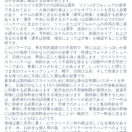
るかを慎重に確認する必要があります。
シャンルウルファ近郊での1泊宿泊は通常、ツイン/ダブルシェアの基準
で含まれており、一人旅の旅行者はシングルサプリメントを支払う必要
があり、ホテルの基準と含まれる食事（通常は朝食）を確認する必要が
あります：通常、中央に位置するホテル或いは近隣のホテルでの1泊が
パッケージに含まれており、ツインまたはダブルルームの共同占有に基
づいています。一人旅のゲストには通常、追加のシングルサプリメント
が課せられるため、予約前にホテルのカテゴリ、部屋のタイプ、および
含まれる食事（通常は朝食、場合によっては夕食）を確認することが賢
明です。
このツアーでは、考古学的遺跡での不規則で、時にはほこりっぽいか岩
だらけの地形でのかなりの歩行が必要です；快適なウォーキングシュー
ズ、日焼け止め、季節に応じた服装を強く推奨します：ゴベクリテペと
カラハンテペは、傾斜があったり不規則な道をもつ活動中の考古学的ゾ
ーンであり、要素にさらされることがあります。しっかりとした閉じた
つま先のウォーキングシューズ、帽子、日焼け止め、そして快適さと安
全を保つために天候に応じた重ね着が必要です。
参加者は国内線のフライトのために有効な身分証明書/パスポートを持
参し、出発の少なくとも1.5〜2時間前にイスタンブールの空港集合地点
に到着する必要があります；航空会社の手荷物制限が適用され、超過手
荷物には追加料金が発生する場合があります：国内線に搭乗するために
は、政府発行の身分証明書またはパスポートが必須であり、ツアー中は
常に持参する必要があります。空港でのチェックインと集合時刻を守
り、事前に手荷物の許容量を確認してください。重量超過や追加の荷物
には航空会社の追加料金がかかることが一般的で、ツアー料金に含まれ
ていないことがほとんどです。
地域は夏に非常に暑く、ピークシーズン外の夜は涼しくなる場合があり
ます；水、お好きな個人用の薬、ゴベクリテペやカラハンテペのような