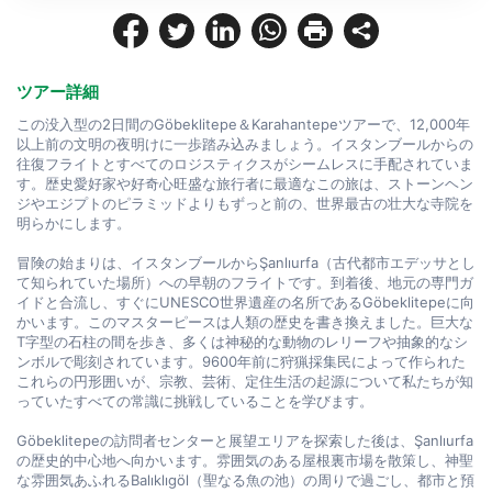
ツアー詳細
この没入型の2日間のGöbeklitepe＆Karahantepeツアーで、12,000年
以上前の文明の夜明けに一歩踏み込みましょう。イスタンブールからの
往復フライトとすべてのロジスティクスがシームレスに手配されていま
す。歴史愛好家や好奇心旺盛な旅行者に最適なこの旅は、ストーンヘン
ジやエジプトのピラミッドよりもずっと前の、世界最古の壮大な寺院を
明らかにします。

冒険の始まりは、イスタンブールからŞanlıurfa（古代都市エデッサとし
て知られていた場所）への早朝のフライトです。到着後、地元の専門ガ
イドと合流し、すぐにUNESCO世界遺産の名所であるGöbeklitepeに向
かいます。このマスターピースは人類の歴史を書き換えました。巨大な
T字型の石柱の間を歩き、多くは神秘的な動物のレリーフや抽象的なシ
ンボルで彫刻されています。9600年前に狩猟採集民によって作られた
これらの円形囲いが、宗教、芸術、定住生活の起源について私たちが知
っていたすべての常識に挑戦していることを学びます。

Göbeklitepeの訪問者センターと展望エリアを探索した後は、Şanlıurfa
の歴史的中心地へ向かいます。雰囲気のある屋根裏市場を散策し、神聖
な雰囲気あふれるBalıklıgöl（聖なる魚の池）の周りで過ごし、都市と預