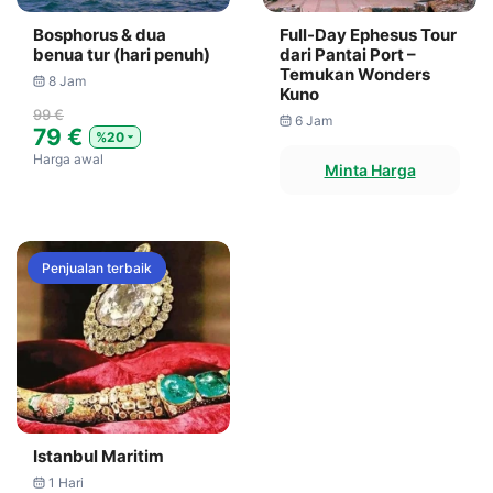
Bosphorus & dua
Full-Day Ephesus Tour
benua tur (hari penuh)
dari Pantai Port –
Temukan Wonders
8 Jam
Kuno
99 €
6 Jam
79 €
%20
Harga awal
Minta Harga
Penjualan terbaik
Istanbul Maritim
1 Hari