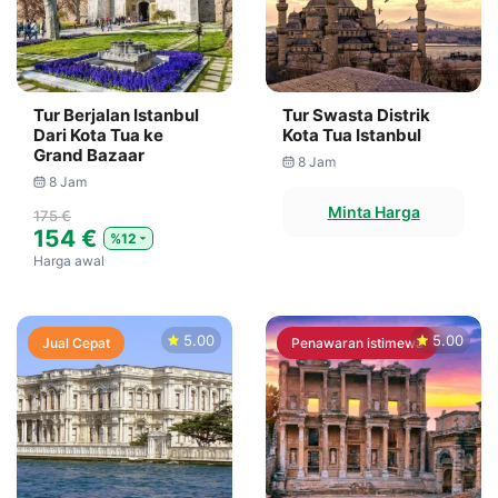
Tur Berjalan Istanbul
Tur Swasta Distrik
Dari Kota Tua ke
Kota Tua Istanbul
Grand Bazaar
8 Jam
8 Jam
Minta Harga
175 €
154 €
%12
Harga awal
5.00
5.00
Jual Cepat
Penawaran istimewa