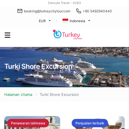
Daroute Travel - 6283
booking@turkeycitytour.com
+90 5492940440
EUR
Indonesia
Turki Shore Excursion
Halaman Utama
Turki Shore Excursion
Penawaran istimewa
Penjualan terbaik