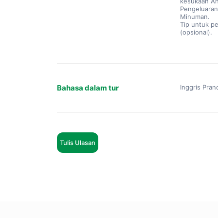
kesukaan An
Pengeluaran 
Minuman.
Tip untuk p
(opsional).
Bahasa dalam tur
Inggris Pranc
Tulis Ulasan