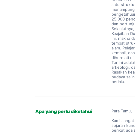
satu struktu
menampung r
pengetahuan
25.000 peno
dan pertunj
Selanjutnya,
Keajaiban D
ini, makna d
tempat stru
alam. Pelajar
kembali, dan
dihormati di
Tur ini adal
arkeologi, 
Rasakan keaj
budaya salin
berlalu.
Apa yang perlu diketahui
Para Tamu,
Kami sangat
sejarah kun
berikut adal