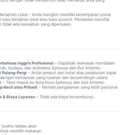
kuno dengan tidak menyentuh atau memanjat area yang
 Kerajinan Lokal – Anda mungkin memiliki kesempatan untuk
toko kerajinan lokal atau toko suvenir. Pembelian bersifat
n tidak ada kewajiban yang diperlukan.
rbahasa Inggris Profesional
– Dapatkan wawasan mendalam
rah, budaya, dan arsitektur Ephesus dan Kuil Artemis.
i Pulang-Pergi
– Antar-jemput dari hotel atau pelabuhan kapal
 dengan kendaraan yang nyaman dan berpendingin udara.
k
– Tiket masuk ke Kota Kuno Ephesus dan Kuil Artemis.
p Kecil atau Pribadi
– Nikmati pengalaman yang lebih personal
.
k & Biaya Layanan
– Tidak ada biaya tersembunyi.
 (waktu bebas akan
untuk memilih makanan