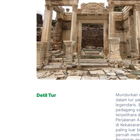
Detil Tur
Mundurkan d
dalam tur ya
legendaris. 
pedagang saa
terpelihara d
Perjalanan A
di Kekaisara
paling luar 
pernah meli
Berdirilah 