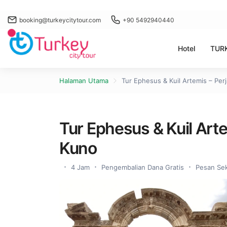
booking@turkeycitytour.com
+90 5492940440
Hotel
TUR
Halaman Utama
Tur Ephesus & Kuil Artemis – Per
Tur Ephesus & Kuil Art
Kuno
4 Jam
Pengembalian Dana Gratis
Pesan Sek