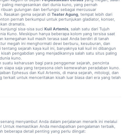
r paling mengesankan dari dunia kuno, yang pernah 
ibuan gulungan dan berfungsi sebagai mercusuar 
. Rasakan gema sejarah di 
Teater Agung
, tempat lebih dari 
nton pernah berkumpul untuk pertunjukan gladiator, konser, 
ukan dramatis.
 kunjungi sisa-sisa suci 
Kuil Artemis
, salah satu dari Tujuh 
unia Kuno. Meskipun hanya beberapa kolom yang tersisa saat 
an kemegahan kuil masih terasa saat Anda berdiri di tanah 
ktur megah ini menghormati dewi berburu, kesuburan, dan 
i tentang sejarah kaya kuil ini, banyaknya kali kuil ini dibangun 
 kisah pengabdian yang menjadikannya salah satu situs paling 
 dunia kuno.
ah suatu keharusan bagi para penggemar sejarah, pencinta 
dan siapa saja yang terpesona oleh kemewahan peradaban kuno. 
aiban Ephesus dan Kuil Artemis, di mana sejarah, mitologi, dan 
g terkait untuk menceritakan kisah luar biasa dari era yang telah 
 senang menyambut Anda dalam perjalanan menarik ini melalui
o! Untuk memastikan Anda mendapatkan pengalaman terbaik,
ah beberapa detail penting yang perlu diingat: