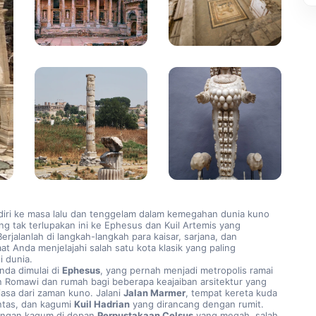
iri ke masa lalu dan tenggelam dalam kemegahan dunia kuno 
ng tak terlupakan ini ke Ephesus dan Kuil Artemis yang 
Berjalanlah di langkah-langkah para kaisar, sarjana, dan 
t Anda menjelajahi salah satu kota klasik yang paling 
i dunia.
nda dimulai di 
Ephesus
, yang pernah menjadi metropolis ramai 
n Romawi dan rumah bagi beberapa keajaiban arsitektur yang 
biasa dari zaman kuno. Jalani 
Jalan Marmer
, tempat kereta kuda 
ntas, dan kagumi 
Kuil Hadrian
 yang dirancang dengan rumit. 
dengan kagum di depan 
Perpustakaan Celsus
 yang megah, salah 