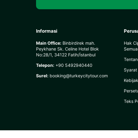
Informasi
Perus
Main Office:
Binbirdirek mah.
Hak Ci
Peykhane Sk. Celine Hotel Blok
Semua 
No:28/1, 34122 Fatih/İstanbul
Tentan
Telepon:
+90 5492940440
Syarat
Surel:
booking@turkeycitytour.com
Kebija
Perset
Teks P