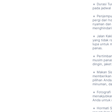
🔹 Durasi Tu
pada jadwal
🔹 Penjempu
pergi dari 
nyaman dan 
menghindari
🔹 Jalan Ka
yang tidak r
lupa untuk 
panas.
🔹 Pertimba
musim panas
dingin, jake
🔹 Makan Si
memberikan 
pilihan And
minuman, da
🔹 Fotograf
menakjubkan
Anda untuk 
🔹 Hormati S