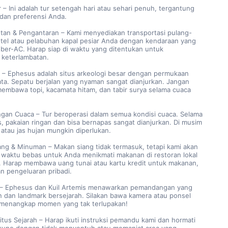
r – Ini adalah tur setengah hari atau sehari penuh, tergantung
 dan preferensi Anda.
tan & Pengantaran – Kami menyediakan transportasi pulang-
hotel atau pelabuhan kapal pesiar Anda dengan kendaraan yang
ber-AC. Harap siap di waktu yang ditentukan untuk
 keterlambatan.
ki – Ephesus adalah situs arkeologi besar dengan permukaan
ata. Sepatu berjalan yang nyaman sangat dianjurkan. Jangan
membawa topi, kacamata hitam, dan tabir surya selama cuaca
ngan Cuaca – Tur beroperasi dalam semua kondisi cuaca. Selama
, pakaian ringan dan bisa bernapas sangat dianjurkan. Di musim
t atau jas hujan mungkin diperlukan.
ang & Minuman – Makan siang tidak termasuk, tetapi kami akan
waktu bebas untuk Anda menikmati makanan di restoran lokal
a. Harap membawa uang tunai atau kartu kredit untuk makanan,
n pengeluaran pribadi.
i – Ephesus dan Kuil Artemis menawarkan pemandangan yang
 dan landmark bersejarah. Silakan bawa kamera atau ponsel
menangkap momen yang tak terlupakan!
itus Sejarah – Harap ikuti instruksi pemandu kami dan hormati