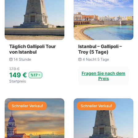
Täglich Gallipoli Tour
Istanbul – Gallipoli –
von Istanbul
Troy (5 Tage)
14 Stunde
4 Nacht 5 Tage
179 €
Fragen Sie nach dem
149 €
%17
Preis
Startpreis
Schneller Verkauf
Schneller Verkauf