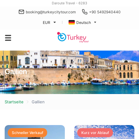
Daroute Travel - 6283
booking@turkeycitytour.com
+90 5492940440
EUR
Deutsch
Gallien
Startseite
Gallien
Schneller Verkauf
Kurz vor Ablauf