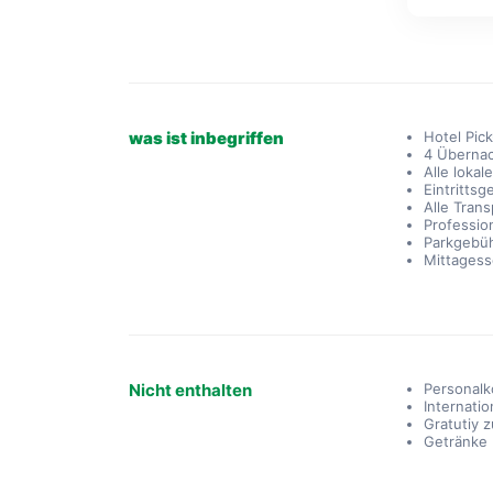
was ist inbegriffen
Hotel Pic
4 Überna
Alle loka
Eintritts
Alle Tran
Profession
Parkgebü
Mittagess
Nicht enthalten
Personalk
Internati
Gratutiy 
Getränke