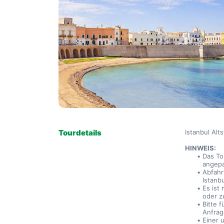
Tourdetails
Istanbul Alt
HINWEIS:
Das To
angep
Abfahr
Istanb
Es ist 
oder z
Bitte 
Anfrag
Einer 