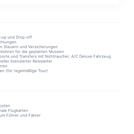
k-up und Drop-off
chtungen
len Steuern und Versicherungen
gebühren für die geplanten Museen
sporte und Transfers mit Nichtraucher, A/C Deluxe Fahrzeug
eller lizenzierter Reiseleiter
hren
en (für regelmäßige Tour)
osten
onale Flugkarten
zum Führer und Fahrer