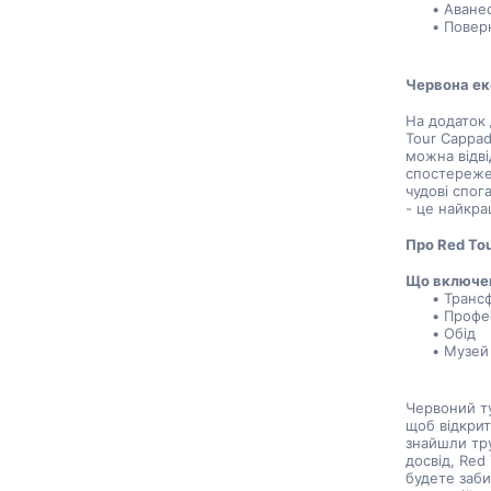
Аване
Повер
Червона ек
На додаток 
Tour Cappad
можна відві
спостереже
чудові спог
- це найкра
Про Red To
Що включе
Транс
Профе
Обід
Музей 
Червоний ту
щоб відкрит
знайшли тру
досвід, Red 
будете заби