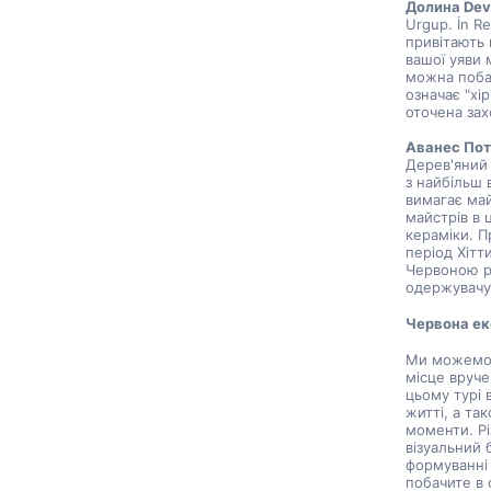
Долина Dev
Urgup. İn R
привітають 
вашої уяви 
можна побач
означає "хір
оточена за
Аванес Пот
Дерев'яний 
з найбільш 
вимагає май
майстрів в 
кераміки. П
період Хітти
Червоною рі
одержувачу 
Червона ек
Ми можемо с
місце вруче
цьому турі 
житті, а та
моменти. Рі
візуальний 
формуванні 
побачите в 