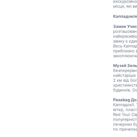
екскурсійно
місця, які в
Каппадокі
Замок Учис
розташовани
найкрасивіш
замку є єди
Весь Каппад
приблизно в
захоплюючий
Музей Зель
безперервно
найстаріше 
2 км від Go
християнств
будинків. О
Pasabag До
Каппадокії.
вітер, плас
Red Tour Ca
популярніст
печерних бу
по причепка