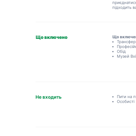
приєднатися
підходить в
Що включено
Що включе
Трансфер
Професій
Обід
Музей Вх
Не входить
Пити на 
Особисті