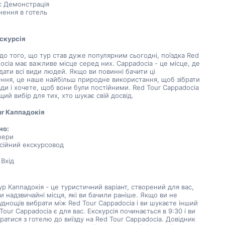
с Демонстрація
нення в готель
скурсія
до того, що тур став дуже популярним сьогодні, поїздка Red 
ocia має важливе місце серед них. Cappadocia - це місце, де 
дати всі види людей. Якщо ви повинні бачити ці 
ння, це наше найбільш природне використання, щоб зібрати 
ади і хочете, щоб вони були постійними. Red Tour Cappadocia 
щий вибір для тих, хто шукає свій досвід.
ur Каппадокія
но:
фери
сійний екскурсовод
Вхід
р Каппадокія - це туристичний варіант, створений для вас, 
и надзвичайні місця, які ви бачили раніше. Якщо ви не 
днощів вибрати між Red Tour Cappadocia і ви шукаєте інший 
Tour Cappadocia є для вас. Екскурсія починається в 9:30 і ви 
ратися з готелю до виїзду на Red Tour Cappadocia. Довідник 