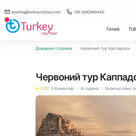
booking@turkeycitytour.com
+90 5492940440
Готелі
TU
Домашня сторінка
Червоний тур Каппадокія
Червоний тур Каппадо
5.00
3 Коментарі
6 година
Безкоштовне п