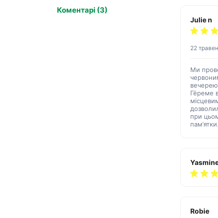
Коментарі (3)
Julie n
22 траве
Ми пров
червони
вечерею 
Гёреме в
місцеви
дозволи
при цьо
пам’ятки
Yasmine
Robie