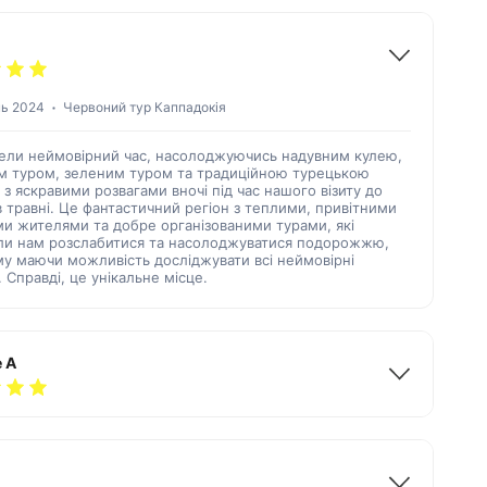
нь 2024
Червоний тур Каппадокія
ели неймовірний час, насолоджуючись надувним кулею,
м туром, зеленим туром та традиційною турецькою
з яскравими розвагами вночі під час нашого візиту до
 травні. Це фантастичний регіон з теплими, привітними
ми жителями та добре організованими турами, які
ли нам розслабитися та насолоджуватися подорожжю,
му маючи можливість досліджувати всі неймовірні
. Справді, це унікальне місце.
 A