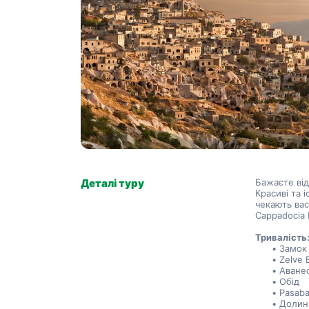
Деталі туру
Бажаєте від
Красиві та і
чекають вас
Cappadocia 
Тривалість:
Замок
Zelve 
Аване
Обід
Pasab
Долина