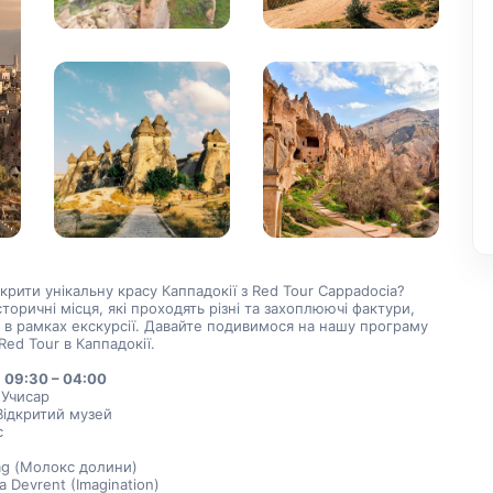
крити унікальну красу Каппадокії з Red Tour Cappadocia? 
сторичні місця, які проходять різні та захоплюючі фактури, 
 в рамках екскурсії. Давайте подивимося на нашу програму 
Red Tour в Каппадокії.
 09:30 – 04:00
 Учисар
Відкритий музей
с
ag (Молокс долини)
 Devrent (Imagination)