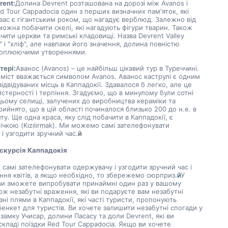
rent:
Долина Devrent розташована на дорозі між Avanos і 
ed Tour Cappadocia один з перших визначних пам'яток, які 
вас є гігантським роком, що нагадує верблюд. Залежно від 
можна побачити скелі, які нагадують фігури тварин. Також 
ити церкви та римські кладовищі. Назва Devrent Valley 
" і "хліф", але навпаки його значення, долина повністю 
хоплюючими утвореннями.
тері:
Аванос (Avanos) – це найбільш цікавий тур в Туреччині. 
міст вважається символом Avanos. Аванос каструлі є одним 
відвідуваних місць в Каппадокії. Здавалося б легко, але це 
стерності і терпіння. Згадуємо, що в минулому були сотні 
цьому селищі, залучених до виробництва кераміки та 
рийнято, що в цій області починалося близько 200 до н.е. в 
ту. Ще одна краса, яку слід побачити в Каппадокії, є 
чкою (Kızılırmak). Ми можемо самі зателефонувати 
і узгодити зручний час.
й
скурсія Каппадокія
амі зателефонувати одержувачу і узгодити зручний час і 
ння квітів, а якщо необхідно, то збережемо сюрприз.
й
У 
ви зможете випробувати принаймні один раз у вашому 
кож незабутні враження, які ви подаруєте вам незабутні 
зні плями в Каппадокії, які часті туристи, пропонують 
бенкет для туристів. Ви хочете залишити незабутні спогади у 
замку Учисар, долини Пасасу та доли Devrent, які ви 
складі поїздки Red Tour Cappadocia. Якщо ви хочете 