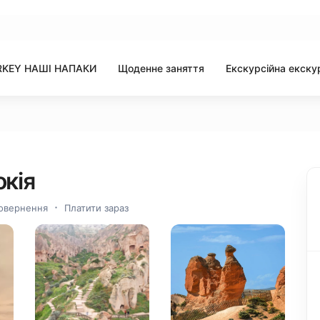
RKEY НАШІ НАПАКИ
Щоденне заняття
Екскурсійна екску
кія
овернення
Платити зараз