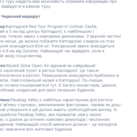
го туру надасть вам можливість отримати інформацію про 
и відвідуєте в рамках туру.
я Червоний маршрут
ар:
Каппадокія Red Tour Program in Uchisar Castle, 
й в 5 км від центру Каппадокії, є найбільшою і 
ою точкою замку з казковими димниками. У верхній частині 
не місце, де можна побачити Каппадокію з видом на птах. 
окія знаходиться біля ніг. Учисарський замок знаходиться 
 4.9 км від Goreme. Найкращий час відвідати, коли є 
 захід сонця вигляд.
ве:
Музей Zelve Open-Air відомий як найдовший 
 населений пункт в регіоні Каппадокії. Це також 
поселення в регіоні. Помешкання знаходиться приблизно в 
reme. Найголовніший музей в Каппадокії. По-перше, 
о почала поширюватися тут. Є багато монастирів, церков, 
собливо нездатний для своїх печерних будинків.
лина:
Pasabag Valley є найбільш характерним для регіону 
 У зв'язку з ерозією, викликаними факторами, такими як дощ і 
тові утворення в цій долині мають грибоподібний вигляд. İn 
ppadocia Pasabag Valley, яка привертає увагу своєю 
ю, є домом до епічних казкових димоходів і численних 
динків. Найкращий спосіб вивчення долини – це екскурсія 
х і вивчення всіх житлових будинків.