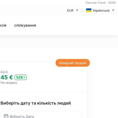
Daroute Travel - 6283
EUR
Українська
рсія
спілкування
Швидкий продаж
60 €
45 €
%25
На людину
Виберіть дату та кількість людей
Виберіть Дата