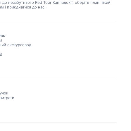
 до незабутнього Red Tour Каппадокії, оберіть план, який 
ам і приєднатися до нас.
но:
и
ний екскурсовод
ід
пучок
 витрати