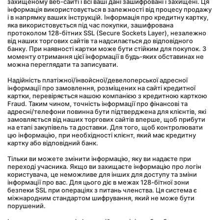
захищеному веб-сайті і всі ваші дані зашифровані і захищені. Ця 
інформація використовується в залежності від процесу продажу 
і в напрямку ваших інструкцій. Інформація про кредитну картку, 
яка використовується під час покупки, зашифрована 
протоколом 128-бітних SSL (Secure Sockets Layer), незалежно 
від наших торгових сайтів та надсилається до відповідного 
банку. При наявності картки може бути стійким для покупок. З 
моменту отримання цієї інформації в будь-яких обставинах не 
можна переглядати та записувати.
Надійність платіжної/інвойсної/девелоперської адресної 
інформації про замовлення, розміщених на сайті кредитної 
картки, перевіряється нашою компанією з кредитною карткою 
Fraud. Таким чином, точність інформації про фінансові та 
адресні/телефони повинна бути підтверджена для клієнтів, які 
замовляється від наших торгових сайтів вперше, щоб прибути 
на етапі закупівель та доставки. Для того, щоб контролювати 
цю інформацію, при необхідності клієнт, який має кредитну 
картку або відповідний банк.
Тільки ви можете змінити інформацію, яку ви надаєте при 
переході учасника. Якщо ви захищаєте інформацію про логін 
користувача, це неможливе для інших для доступу та зміни 
інформації про вас. Для цього діє в межах 128-бітної зони 
безпеки SSL при операціях з питань членства. Ця система є 
міжнародним стандартом шифрування, який не може бути 
порушений.