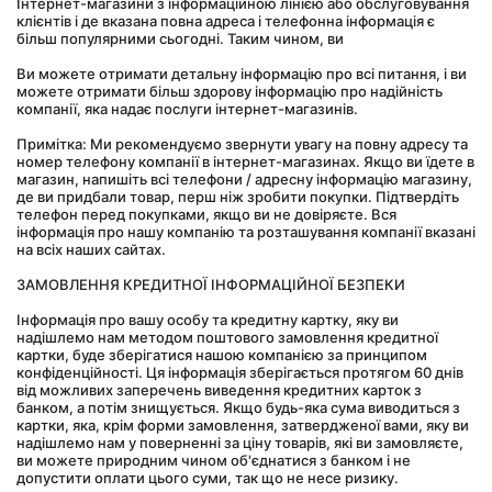
Інтернет-магазини з інформаційною лінією або обслуговування 
клієнтів і де вказана повна адреса і телефонна інформація є 
більш популярними сьогодні. Таким чином, ви
Ви можете отримати детальну інформацію про всі питання, і ви 
можете отримати більш здорову інформацію про надійність 
компанії, яка надає послуги інтернет-магазинів.
Примітка: Ми рекомендуємо звернути увагу на повну адресу та 
номер телефону компанії в інтернет-магазинах. Якщо ви їдете в 
магазин, напишіть всі телефони / адресну інформацію магазину, 
де ви придбали товар, перш ніж зробити покупки. Підтвердіть 
телефон перед покупками, якщо ви не довіряєте. Вся 
інформація про нашу компанію та розташування компанії вказані 
на всіх наших сайтах.
ЗАМОВЛЕННЯ КРЕДИТНОЇ ІНФОРМАЦІЙНОЇ БЕЗПЕКИ
Інформація про вашу особу та кредитну картку, яку ви 
надішлемо нам методом поштового замовлення кредитної 
картки, буде зберігатися нашою компанією за принципом 
конфіденційності. Ця інформація зберігається протягом 60 днів 
від можливих заперечень виведення кредитних карток з 
банком, а потім знищується. Якщо будь-яка сума виводиться з 
картки, яка, крім форми замовлення, затвердженої вами, яку ви 
надішлемо нам у поверненні за ціну товарів, які ви замовляєте, 
ви можете природним чином об'єднатися з банком і не 
допустити оплати цього суми, так що не несе ризику.