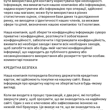
бути використана для контакту користувача при необхідності. 
Інформація, яка вимагається нашою компанією або інформацією, 
надана користувачем або інформацією про операції, здійснені 
через наш магазин; може бути використана в різних 
статистичних оцінок, створення бази даних та дослідження 
ринку, не виходячи з ідентичності наших членів, за межами 
сфери та цілей, визначених нашою компанією та її колегами.
Наша компанія, щоб зберегти конфіденційну інформацію суворо 
приватне і конфіденційне, розглянути її зобов'язання 
конфіденційності, забезпечити і підтримувати конфіденційність, 
вживати всі необхідні заходи і вжити всіх необхідних заходів, 
щоб запобігти всіх або будь-якій частині конфіденційної 
інформації, що надходить до публічного домену або 
несанкціонованого використання або розкриття третім особам. 
комментарі показати
КРЕДИТНА БЕЗПЕКА
Наша компанія попередила безпеку держателів кредитних 
карток, які здійснюють покупки на нашому сайті. Ваша 
інформація про кредитну картку не зберігається в будь-якому 
вигляді.
Коли ви входите в процес транзакцій, є два речі, які потрібно 
звернути увагу, щоб зрозуміти, що ви знаходитесь на надійному 
сайті. Один з них є ключовою або зафіксованою іконкою на 
нижній лінії браузера. Це вказує на те, що ви знаходитесь на 