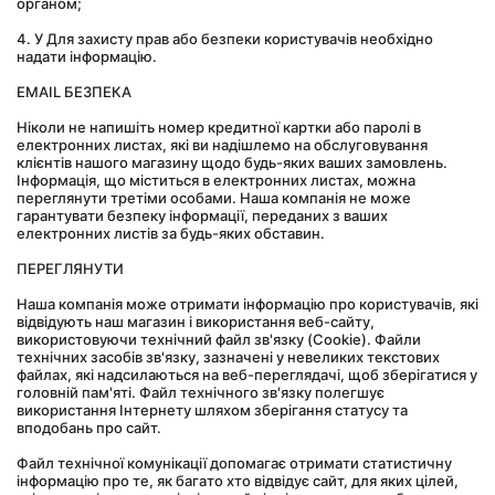
органом;
4. У Для захисту прав або безпеки користувачів необхідно 
надати інформацію.
EMAIL БЕЗПЕКА
Ніколи не напишіть номер кредитної картки або паролі в 
електронних листах, які ви надішлемо на обслуговування 
клієнтів нашого магазину щодо будь-яких ваших замовлень. 
Інформація, що міститься в електронних листах, можна 
переглянути третіми особами. Наша компанія не може 
гарантувати безпеку інформації, переданих з ваших 
електронних листів за будь-яких обставин.
ПЕРЕГЛЯНУТИ
Наша компанія може отримати інформацію про користувачів, які 
відвідують наш магазин і використання веб-сайту, 
використовуючи технічний файл зв'язку (Cookie). Файли 
технічних засобів зв'язку, зазначені у невеликих текстових 
файлах, які надсилаються на веб-переглядачі, щоб зберігатися у 
головній пам'яті. Файл технічного зв'язку полегшує 
використання Інтернету шляхом зберігання статусу та 
вподобань про сайт.
Файл технічної комунікації допомагає отримати статистичну 
інформацію про те, як багато хто відвідує сайт, для яких цілей, 