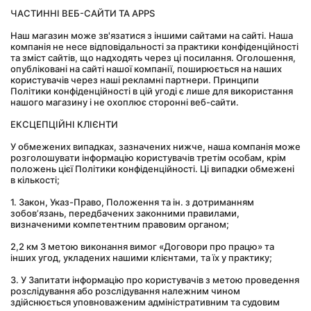
ЧАСТИННІ ВЕБ-САЙТИ ТА APPS
Наш магазин може зв'язатися з іншими сайтами на сайті. Наша 
компанія не несе відповідальності за практики конфіденційності 
та зміст сайтів, що надходять через ці посилання. Оголошення, 
опубліковані на сайті нашої компанії, поширюється на наших 
користувачів через наші рекламні партнери. Принципи 
Політики конфіденційності в цій угоді є лише для використання 
нашого магазину і не охоплює сторонні веб-сайти.
ЕКСЦЕПЦІЙНІ КЛІЄНТИ
У обмежених випадках, зазначених нижче, наша компанія може 
розголошувати інформацію користувачів третім особам, крім 
положень цієї Політики конфіденційності. Ці випадки обмежені 
в кількості;
1. Закон, Указ-Право, Положення та ін. з дотриманням 
зобов’язань, передбачених законними правилами, 
визначеними компетентним правовим органом;
2,2 км З метою виконання вимог «Договори про працю» та 
інших угод, укладених нашими клієнтами, та їх у практику;
3. У Запитати інформацію про користувачів з метою проведення 
розслідування або розслідування належним чином 
здійснюється уповноваженим адміністративним та судовим 