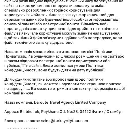
скільки разів людина відвідує сайт і скільки часу перебування на 
сайті, а також динамічно генерувати рекламу та зміст 
спеціально розроблених сторінок користувачів для 
користувачів. Файл технічного зв'язку не призначений для 
отримання даних або будь-якої іншої особистої інформації від 
основної пам'яті або електронної пошти. Більшість веб-
переглядачів спочатку призначені для прийняття технічного 
файлу зв'язку, але користувачі можуть змінити налаштування, 
щоб технічний файл зв'язку не надійшов або попереджає, коли 
файл технічного зв'язку відправлено.
Наша компанія може змінювати положення цієї "Політики 
Приватизації" в будь-який час шляхом розміщення її на сайті або 
шляхом відправки електронної пошти користувачам або 
публікації її на сайті. Якщо змінилися умови Політики 
конфіденційності, вони будуть діяти на дату публікації.
Для будь-яких питань або пропозицій щодо політики 
конфіденційності, ви можете надсилати електронною поштою 
на адресу ...... Ви можете отримати контактну інформацію нашої 
компанії нижче.
Назва компанії: Daroute Travel Agency Limited Company
Адреса: Binbirdirek, Peykhane Cd. No:28, 34122 Фатих / Стамбул
Електронна пошта: sales@turkeycitytour.com