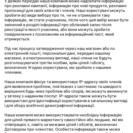
У деяких періодах наша компанія може надсилати інформацію 
про рекламні кампанії, інформацію про нові продукти, рекламні 
пропозиції для своїх клієнтів і членів. Наші користувачі можуть 
зробити всі види вибору про те, чи не отримувати таку 
інформацію, як стати учасником, після чого цей вибір може бути 
змінений в розділі інформації про обліковий запис після 
реєстрації в якості учасника, або вони можуть зробити 
повідомлення з посиланням на інформаційний лист, який 
отримується.
Під час процесу затвердження через наш магазин або по 
електронній пошті, персональні дані, передані нашому 
магазині, в електронному вигляді, наші члени не будуть 
розголошуватися третім особам, крім цілей і обсягу, 
визначених Угодою користувача, ми зробили з нашими 
членами.
Наша компанія фіксує та використовує IP-адресу своїх членів 
для виявлення проблем, пов'язаних з системою та швидкого 
вирішення будь-яких проблем або спорів, які можуть виникнути 
у зв'язку з наданням послуг. IP-адреси також можуть бути 
використані для ідентифікації користувачів в загальному вигляді 
і для збору всебічної демографічної інформації.
Наша компанія може використовувати необхідну інформацію 
для цілей прямого маркетингу самостійно або людьми, які він 
співпрацює з, навіть за межами цілей і обсягів, визначених 
Договором про членство. Особиста інформація також може 