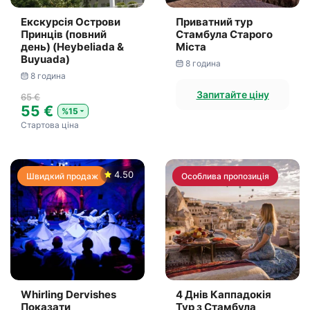
Екскурсія Острови
Приватний тур
Принців (повний
Стамбула Старого
день) (Heybeliada &
Міста
Buyuada)
8 година
8 година
Запитайте ціну
65 €
55 €
%15
Стартова ціна
4.50
Швидкий продаж
Особлива пропозиція
Whirling Dervishes
4 Днів Каппадокія
Показати
Тур з Стамбула