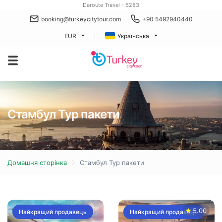
Daroute Travel - 6283
booking@turkeycitytour.com
+90 5492940440
EUR
Українська
Стамбул Тур пакети
Домашня сторінка
Стамбул Тур пакети
5.00
Найкращий продавець
Найкращий продавець