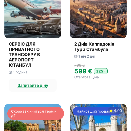
СЕРВІС ДЛЯ
2 Днів Каппадокія
ПРИВАТНОГО
Тур з Стамбула
ТРАНСФЕРУ В
1 ніч 2 дні
АЕРОПОРТ
ІСТАНБУЛ
799 €
599 €
%25
1 година
Стартова ціна
Запитайте ціну
4.00
Скоро закінчиться термін
Найкращий продавець
дії