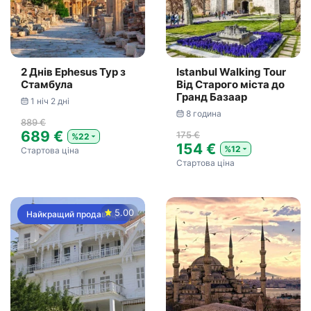
2 Днів Ephesus Тур з
Istanbul Walking Tour
Стамбула
Від Старого міста до
Гранд Базаар
1 ніч 2 дні
8 година
889 €
689 €
175 €
%22
154 €
%12
Стартова ціна
Стартова ціна
5.00
Найкращий продавець