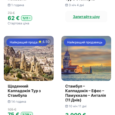
1 година
3 ніч 4 дні
70 €
Запитайте ціну
62 €
%11
Стартова ціна
4.50
Найкращий продавець
Найкращий продавець
Щоденний
Стамбул –
Каппадокія Тур з
Каппадокія – Ефес –
Стамбула
Памуккале – Анталія
(11 Днів)
14 година
10 ніч 11 дні
105 €
75 €
%29