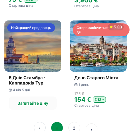
3,900 €
Стартова ціна
Стартова ціна
5.00
Найкращий продавець
Скоро закінчиться термін
дії
5 Днів Стамбул -
День Старого Міста
Каппадокія Тур
1 день
4 ніч 5 дні
175 €
154 €
%12
Запитайте ціну
Стартова ціна
‹
1
2
›