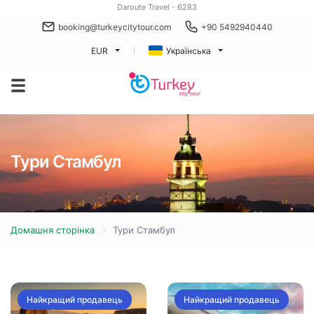
Daroute Travel - 6283
booking@turkeycitytour.com
+90 5492940440
EUR
Українська
Тури Стамбул
Домашня сторінка
Тури Стамбул
Найкращий продавець
Найкращий продавець