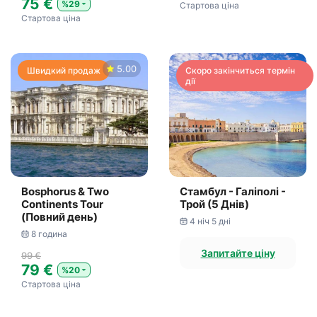
75 €
%29
Стартова ціна
Стартова ціна
5.00
Швидкий продаж
Скоро закінчиться термін
дії
Bosphorus & Two
Стамбул - Галіполі -
Continents Tour
Трой (5 Днів)
(Повний день)
4 ніч 5 дні
8 година
Запитайте ціну
99 €
79 €
%20
Стартова ціна