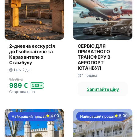
2-дневна екскурсія
СЕРВІС ДЛЯ
до Гьобеклітепе та
ПРИВАТНОГО
Карахантепе з
ТРАНСФЕРУ В
Стамбулу
АЕРОПОРТ
ІСТАНБУЛ
1 ніч 2 дні
1 година
1,599 €
989 €
%38
Запитайте ціну
Стартова ціна
4.00
5.00
Найкращий продавець
Найкращий продавець