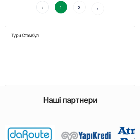
‹
1
2
›
Тури Стамбул
Наші партнери