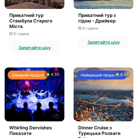
Приватний тур
Приватний тур з
Стамбула Старого
гідом - Драйвер
Міста
8 година
8 година
Запитайте ціну
Запитайте ціну
4.50
4.67
Швидкий продаж
Найкращий продавець
Whirling Dervishes
Dinner Cruise з
Показати
Турецька Розваги