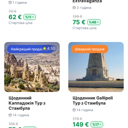
Extravaganza
1 година
3 година
70 €
62 €
139 €
%11
75 €
%46
Стартова ціна
Стартова ціна
4.50
Найкращий продавець
Швидкий продаж
Щоденний
Щоденник Gallipoli
Каппадокія Тур з
Тур з Стамбула
Стамбула
14 година
14 година
179 €
149 €
105 €
%17