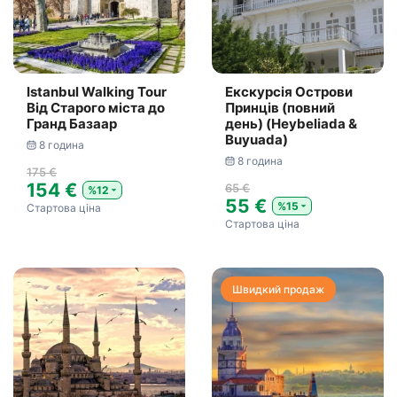
Istanbul Walking Tour
Екскурсія Острови
Від Старого міста до
Принців (повний
Гранд Базаар
день) (Heybeliada &
Buyuada)
8 година
8 година
175 €
154 €
65 €
%12
55 €
%15
Стартова ціна
Стартова ціна
Швидкий продаж