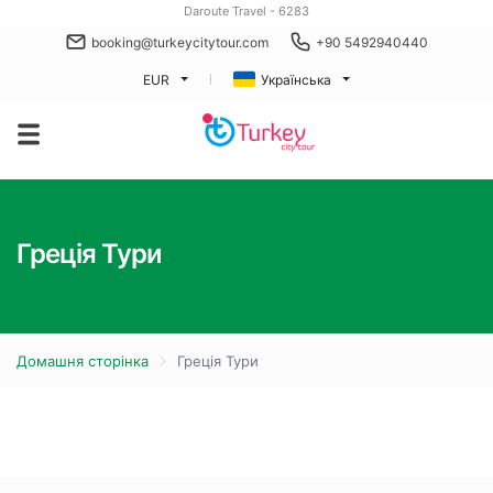
Daroute Travel - 6283
booking@turkeycitytour.com
+90 5492940440
EUR
Українська
Греція Тури
Домашня сторінка
Греція Тури