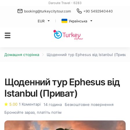
Daroute Travel - 6283
booking@turkeycitytour.com
+90 5492940440
EUR
Українська
Домашня сторінка
Щоденний тур Ephesus від Istanbul (Приват)
Щоденний тур Ephesus від
Istanbul (Приват)
5.00
1 Коментарі
14 година
Безкоштовне повернення
Бронюйте зараз, платіть потім