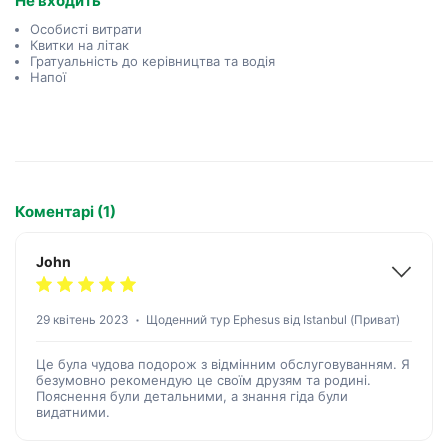
Не входить
Особисті витрати
Квитки на літак
Гратуальність до керівництва та водія
Напої
Коментарі (1)
John
29 квітень 2023
Щоденний тур Ephesus від Istanbul (Приват)
Це була чудова подорож з відмінним обслуговуванням. Я
безумовно рекомендую це своїм друзям та родині.
Пояснення були детальними, а знання гіда були
видатними.