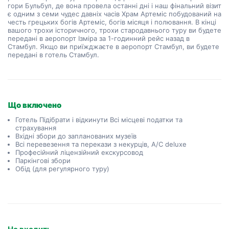
гори Бульбул, де вона провела останні дні і наш фінальний візит 
є одним з семи чудес давніх часів Храм Артеміс побудований на 
честь грецьких богів Артеміс, богів місяця і полювання. В кінці 
вашого трохи історичного, трохи стародавнього туру ви будете 
передані в аеропорт Ізміра за 1-годинний рейс назад в 
Стамбул. Якщо ви приїжджаєте в аеропорт Стамбул, ви будете 
передані в готель Стамбул.
Що включено
Готель Підібрати і відкинути Всі місцеві податки та
страхування
Вхідні збори до запланованих музеїв
Всі перевезення та перекази з некурців, A/C deluxe
Професійний ліцензійний екскурсовод
Паркінгові збори
Обід (для регулярного туру)