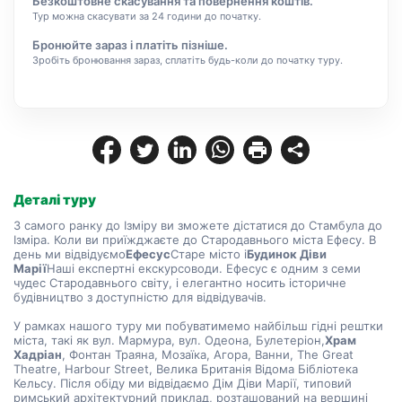
Безкоштовне скасування та повернення коштів.
Тур можна скасувати за 24 години до початку.
Бронюйте зараз і платіть пізніше.
Зробіть бронювання зараз, сплатіть будь-коли до початку туру.
Деталі туру
З самого ранку до Ізміру ви зможете дістатися до Стамбула до 
Ізміра. Коли ви приїжджаєте до Стародавнього міста Ефесу. В 
день ми відвідуємо
Ефесус
Старе місто і
Будинок Діви 
Марії
Наші експертні екскурсоводи. Ефесус є одним з семи 
чудес Стародавнього світу, і елегантно носить історичне 
будівництво з доступністю для відвідувачів.
У рамках нашого туру ми побуватимемо найбільш гідні рештки 
міста, такі як вул. Мармура, вул. Одеона, Булетеріон,
Храм 
Хадріан
, Фонтан Траяна, Мозаїка, Агора, Ванни, The Great 
Theatre, Harbour Street, Велика Британія Відома Бібліотека 
Кельсу. Після обіду ми відвідаємо Дім Діви Марії, типовий 
римський архітектурний приклад, розташований на вершині 