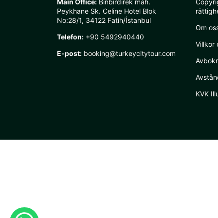
Main Office:
Binbirdirek mah.
Copyri
Peykhane Sk. Celine Hotel Blok
rättigh
No:28/1, 34122 Fatih/İstanbul
Om os
Telefon:
+90 5492940440
Villkor 
E-post:
booking@turkeycitytour.com
Avbokn
Avstån
KVK Ill