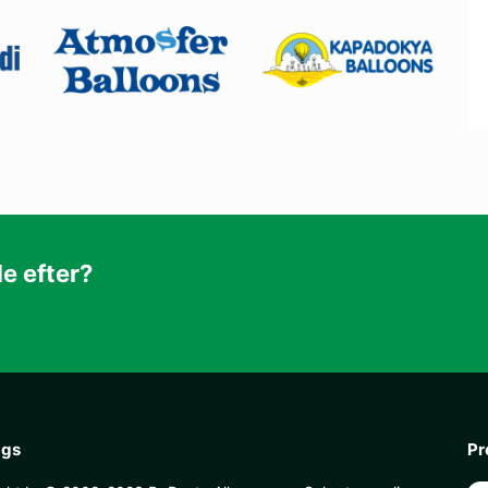
de efter?
ags
Pr