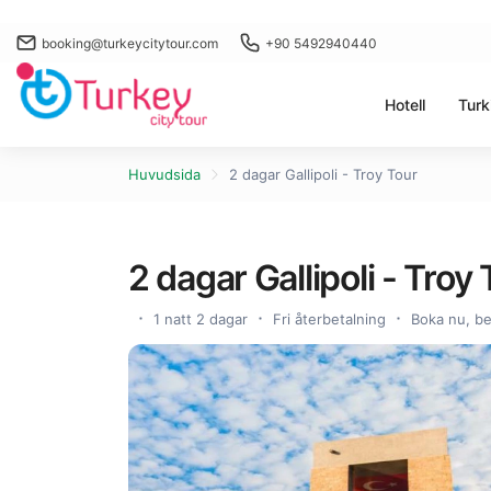
booking@turkeycitytour.com
+90 5492940440
Hotell
Turk
Huvudsida
2 dagar Gallipoli - Troy Tour
2 dagar Gallipoli - Troy 
1 natt 2 dagar
Fri återbetalning
Boka nu, be