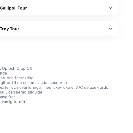
 Gallipoli Tour
 Troy Tour
ck Up och Drop Off
ende
skatt och försäkring
vgifter till de schemalagda museerna
sporter och överföringar med icke-rökare, A/C deluxe-fordon
al Licensierad talguide
savgifter
 vanlig turné)