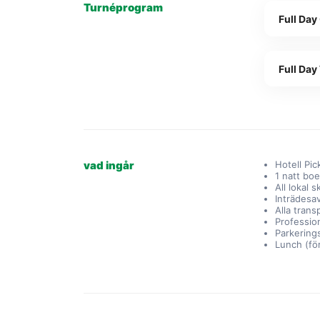
Turnéprogram
Full Day
Full Day
vad ingår
Hotell Pi
1 natt bo
All lokal 
Inträdesa
Alla tran
Profession
Parkering
Lunch (för