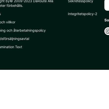
ght by© 2009-2023 DaRoute Alla
Sekretesspolicy
eter förbehålls.
s
Integritetspolicy-2
So
och villkor
ing och återbetalningspolicy
dsförsäljningsavtal
umination Text