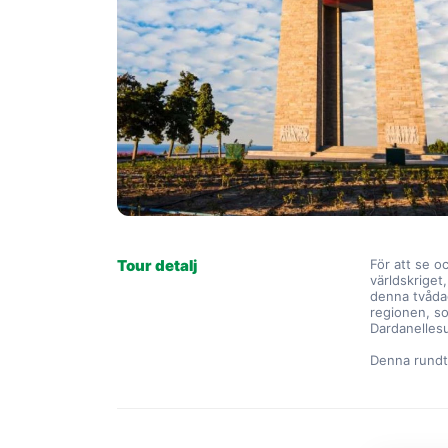
Tour detalj
För att se o
världskriget
denna tvådag
regionen, so
Dardanelles
Denna rundt