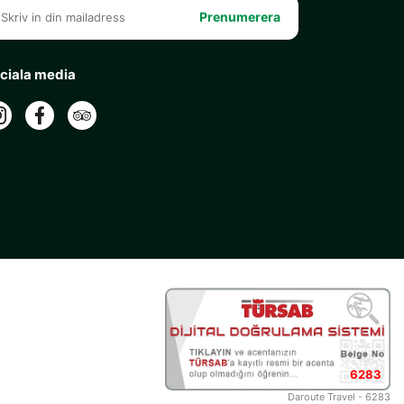
Prenumerera
ciala media
6283
Daroute Travel - 6283