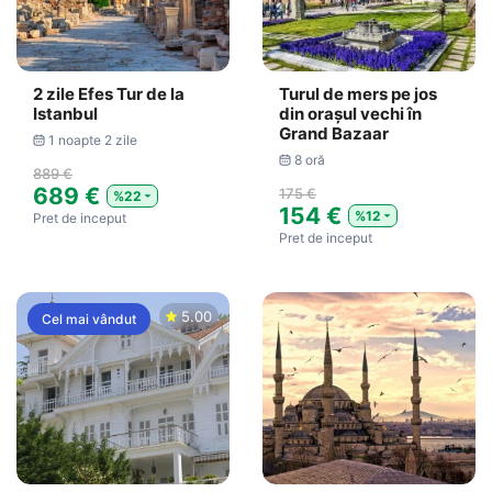
2 zile Efes Tur de la
Turul de mers pe jos
Istanbul
din oraşul vechi în
Grand Bazaar
1 noapte 2 zile
8 oră
889 €
689 €
175 €
%22
154 €
%12
Pret de inceput
Pret de inceput
5.00
Cel mai vândut