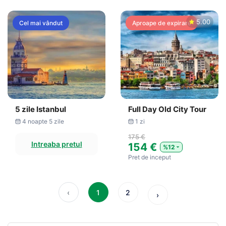
5.00
Cel mai vândut
Aproape de expirare
5 zile Istanbul
Full Day Old City Tour
4 noapte 5 zile
1 zi
175 €
Intreaba pretul
154 €
%12
Pret de inceput
‹
1
2
›