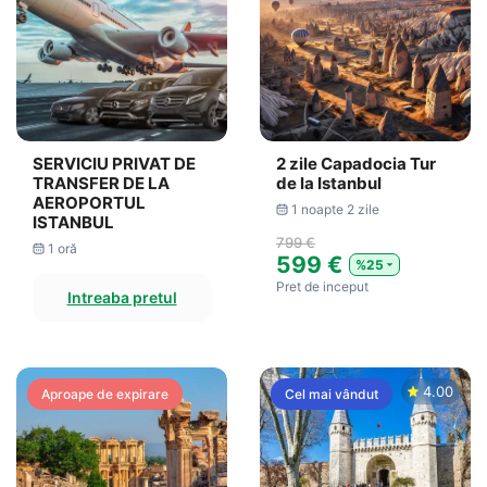
SERVICIU PRIVAT DE
2 zile Capadocia Tur
TRANSFER DE LA
de la Istanbul
AEROPORTUL
1 noapte 2 zile
ISTANBUL
799 €
1 oră
599 €
%25
Pret de inceput
Intreaba pretul
4.00
Aproape de expirare
Cel mai vândut