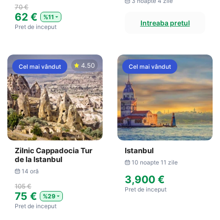
3 noapte 4 zile
70 €
62 €
%11
Intreaba pretul
Pret de inceput
4.50
Cel mai vândut
Cel mai vândut
Zilnic Cappadocia Tur
Istanbul
de la Istanbul
10 noapte 11 zile
14 oră
3,900 €
105 €
Pret de inceput
75 €
%29
Pret de inceput