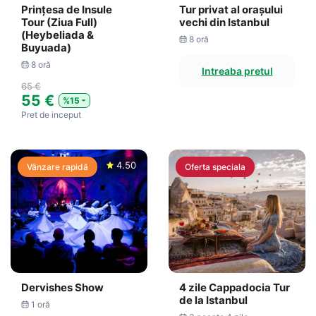
Prințesa de Insule
Tur privat al oraşului
Tour (Ziua Full)
vechi din Istanbul
(Heybeliada &
8 oră
Buyuada)
8 oră
Intreaba pretul
65 €
55 €
%15
Pret de inceput
4.50
Vânzare rapidă
Oferta speciala
Dervishes Show
4 zile Cappadocia Tur
de la Istanbul
1 oră