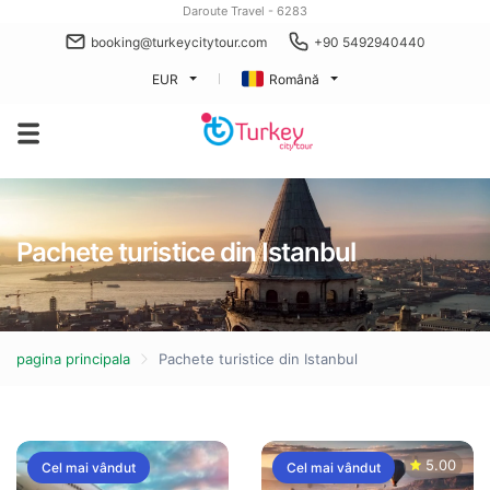
Daroute Travel - 6283
booking@turkeycitytour.com
+90 5492940440
EUR
Română
Pachete turistice din Istanbul
pagina principala
Pachete turistice din Istanbul
5.00
Cel mai vândut
Cel mai vândut