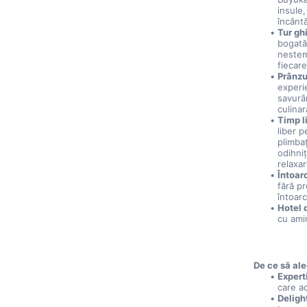
insule,
încântă
Tur gh
bogată 
nestem
fiecare
Prânzul
experi
savurâ
culina
Timp l
liber p
plimbaţ
odihniţ
relaxar
Întoar
fără pr
întoar
Hotel 
cu ami
De ce să ale
Expert
care ad
Deligh