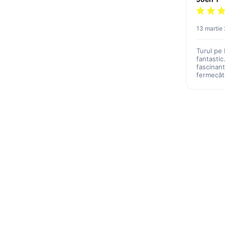
13 martie
Turul pe 
fantastic
fascinant
fermecăto