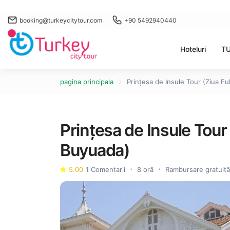
booking@turkeycitytour.com
+90 5492940440
Hoteluri
T
pagina principala
Prințesa de Insule Tour (Ziua Fu
Prințesa de Insule Tour 
Buyuada)
5.00
1 Comentarii
8 oră
Rambursare gratuită