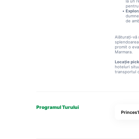
la un 
pentru 
Explora
dumneav
de amb
Alăturaţi-vă 
splendoarea 
promit o evad
Marmara.
Locație pic
hoteluri sit
transportul d
Programul Turului
Princes'