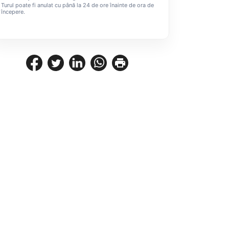
Turul poate fi anulat cu până la 24 de ore înainte de ora de
începere.