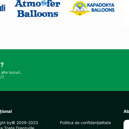
i?
alte lucruri.
/7.
uţional
Ab
ight by© 2009-2023
Politica de confidențialitate
e Toate Drepturile