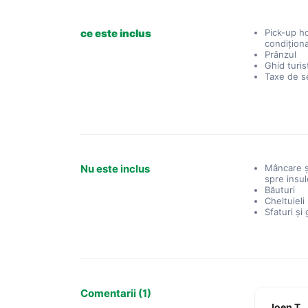
ce este inclus
Pick-up h
condițion
Prânzul
Ghid turis
Taxe de se
Nu este inclus
Mâncare ş
spre insu
Băuturi
Cheltuieli
Sfaturi și 
Comentarii (1)
Joen T