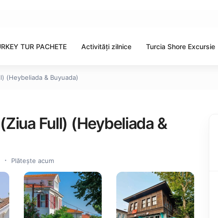
URKEY TUR PACHETE
Activități zilnice
Turcia Shore Excursie
ll) (Heybeliada & Buyuada)
(Ziua Full) (Heybeliada &
Plătește acum