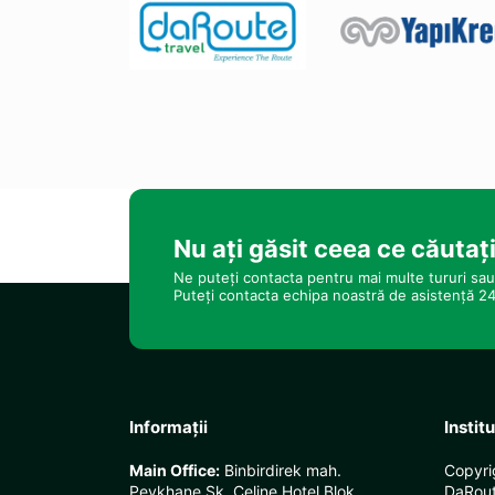
Nu ați găsit ceea ce căutaț
Ne puteți contacta pentru mai multe tururi sau 
Puteți contacta echipa noastră de asistență 24
Informații
Instit
Main Office:
Binbirdirek mah.
Copyr
Peykhane Sk. Celine Hotel Blok
DaRout