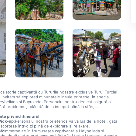
 călătorie captivantă cu Tururile noastre exclusive Turul Turciei 
 invităm să exploraţi minunatele insule prinţese, în special 
Heybeliada şi Buyukada. Personalul nostru dedicat asigură o 
ără probleme și plăcută de la început până la sfârșit.
nte privind itinerarul
Pick-up:
Personalul nostru prietenos vă va lua de la hotel, gata 
scorteze într-o zi plină de explorare şi relaxare.
să:
Immerse-te în frumuseţea captivantă a Heybeliada şi 
da, două pietre preţioase cuibărite în Marea Marmara. Aceste 