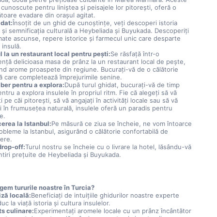
 cunoscute pentru liniştea şi peisajele lor pitoreşti, oferă o 
toare evadare din oraşul agitat.
idat:
Însoțit de un ghid de cunoștințe, veți descoperi istoria 
și semnificația culturală a Heybeliada și Buyukada. Descoperiţi 
ate ascunse, repere istorice şi farmecul unic care desparte 
 insulă.
 la un restaurant local pentru peşti:
Se răsfață într-o 
ență delicioasa masa de prânz la un restaurant local de pește, 
nd arome proaspete din regiune. Bucurați-vă de o călătorie 
ră care completează împrejurimile senine.
iber pentru a explora:
După turul ghidat, bucurați-vă de timp 
entru a explora insulele în propriul ritm. Fie că alegeţi să vă 
i pe căi pitoreşti, să vă angajaţi în activităţi locale sau să vă 
i în frumuseţea naturală, insulele oferă un paradis pentru 
e.
cerea la Istanbul:
Pe măsură ce ziua se încheie, ne vom întoarce 
obleme la Istanbul, asigurând o călătorie confortabilă de 
cere.
drop-off:
Turul nostru se încheie cu o livrare la hotel, lăsându-vă 
ntiri prețuite de Heybeliada și Buyukada.
gem tururile noastre în Turcia?
iză locală:
Beneficiaţi de intuiţiile ghidurilor noastre experte 
uc la viaţă istoria şi cultura insulelor.
ts culinare:
Experimentați aromele locale cu un prânz încântător 