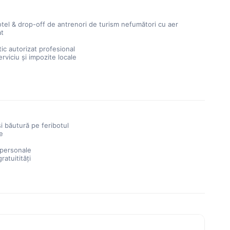
otel & drop-off de antrenori de turism nefumători cu aer
at
tic autorizat profesional
rviciu și impozite locale
i băutură pe feribotul
le
 personale
gratuitități