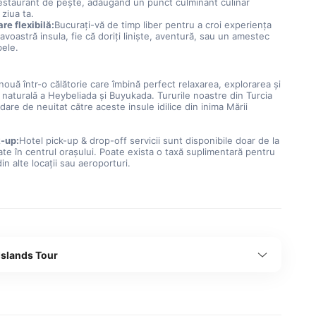
restaurant de pește, adăugând un punct culminant culinar 
ziua ta.
re flexibilă:
Bucuraţi-vă de timp liber pentru a croi experienţa 
oastră insula, fie că doriţi linişte, aventură, sau un amestec 
ele.
nouă într-o călătorie care îmbină perfect relaxarea, explorarea şi 
naturală a Heybeliada şi Buyukada. Tururile noastre din Turcia 
are de neuitat către aceste insule idilice din inima Mării 
k-up:
Hotel pick-up & drop-off servicii sunt disponibile doar de la 
uate în centrul oraşului. Poate exista o taxă suplimentară pentru 
in alte locaţii sau aeroporturi.
Islands Tour