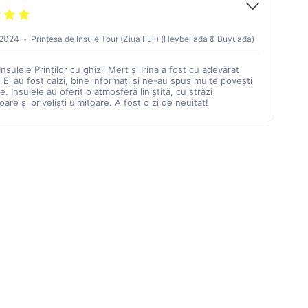
 2024
Prințesa de Insule Tour (Ziua Full) (Heybeliada & Buyuada)
Insulele Prinților cu ghizii Mert și Irina a fost cu adevărat
. Ei au fost calzi, bine informați și ne-au spus multe povești
e. Insulele au oferit o atmosferă liniștită, cu străzi
are și priveliști uimitoare. A fost o zi de neuitat!