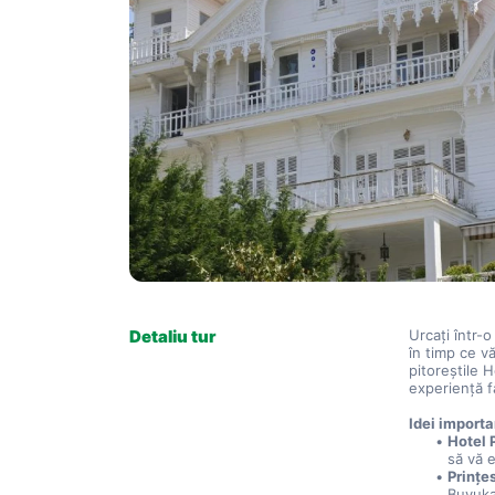
Detaliu tur
Urcaţi într-o
în timp ce vă
pitoreştile 
experiență f
Idei importa
Hotel 
să vă e
Prințe
Buyuka