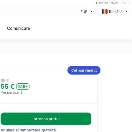
Daroute Travel - 6283
EUR
Română
Comunicare
Cel mai vândut
65 €
55 €
%15
Per persoană
Intreaba pretul
Anulare și rambursare gratuită.