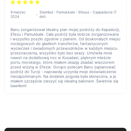
9 marzec
Stambuł - Pamukkale - Efesus - Cappadocia (7
2024
dni)
Banu zorganizował idealny plan mojej podróży do Kapadocji,
Efezu i Pamukkale. Cała podróż była dobrze zorganizowana
i wszystko poszło zgodnie z planem. Od doskonałych miejsc
noclegowych do gładkich transferów, fantastycznych
wycieczek i świadomych przewodników w każdym miejscu
przeznaczenia, wszystko było bez skazy. Umówiła mnie
nawet na dodatkową noc w Kusadasi, pięknym mieście
portu morskiego, które miałem okazję zbadać wieczorem
przed wizytą w Efezie. Gorąco polecam Banu zaplanować
podróż do Turcji - naprawdę uczyniła moje doświadczenie
niezapomnianym. Na dodatek pogoda była słoneczna, a ja
miałem szczęście cieszyć się idealną balonem. Świetnie się
bawiłem!