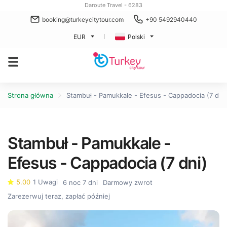
Daroute Travel - 6283
booking@turkeycitytour.com
+90 5492940440
EUR
Polski
Strona główna
Stambuł - Pamukkale - Efesus - Cappadocia (7 dni)
Stambuł - Pamukkale -
Efesus - Cappadocia (7 dni)
5.00
1 Uwagi
6 noc 7 dni
Darmowy zwrot
Zarezerwuj teraz, zapłać później