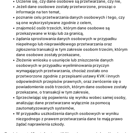
Uczenie się, czy dane osobowe są przetwarzane, czy nie,
Jeżeli dane osobowe zostały przetworzone, prosząc o 
informacje na ten temat,
poznanie celu przetwarzania danych osobowych i tego, czy 
są one wykorzystywane zgodnie z celem,
znajomość osób trzecich, którym dane osobowe są 
przekazywane w kraju lub za granicą,
żądania sprostowania danych osobowych w przypadku 
niepełnego lub nieprawidłowego przetwarzania oraz 
zgłoszenia transakcji w tym zakresie osobom trzecim, którym 
dane osobowe zostały przekazane,
Złożenie wniosku o usunięcie lub zniszczenie danych 
osobowych w przypadku wyeliminowania przyczyn 
wymagających przetwarzania, chociaż zostało ono 
przetworzone zgodnie z przepisami ustawy KVK i innych 
odpowiednich przepisów prawnych, oraz zwrócenie się o 
powiadomienie osób trzecich, którym dane osobowe zostały 
przekazane, o transakcji w tym zakresie,
Sprzeciwiając się pojawieniu się wyniku wobec samej osoby, 
analizując dane przetwarzane wyłącznie za pomocą 
zautomatyzowanych systemów,
W przypadku uszkodzenia danych osobowych w wyniku 
niezgodnego z prawem przetwarzania dane te mają prawo 
żądać naprawienia szkody.