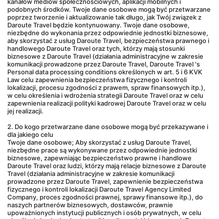
kanałów mediów społecznościowych, aplikacji mobilnych i 
podobnych środków. Twoje dane osobowe mogą być przetwarzane 
poprzez tworzenie i aktualizowanie tak długo, jak Twój związek z 
Daroute Travel będzie kontynuowany. Twoje dane osobowe, 
niezbędne do wykonania przez odpowiednie jednostki biznesowe, 
aby skorzystać z usług Daroute Travel, bezpieczeństwa prawnego i 
handlowego Daroute Travel oraz tych, którzy mają stosunki 
biznesowe z Daroute Travel (działania administracyjne w zakresie 
komunikacji prowadzone przez Daroute Travel, Daroute Travel 's 
Personal data processing conditions określonych w art. 5 i 6 KVK 
Law celu zapewnienia bezpieczeństwa fizycznego i kontroli 
lokalizacji, procesu zgodności z prawem, spraw finansowych itp.), 
w celu określenia i wdrożenia strategii Daroute Travel oraz w celu 
zapewnienia realizacji polityki kadrowej Daroute Travel oraz w celu 
jej realizacji.
2. Do kogo przetwarzane dane osobowe mogą być przekazywane i 
dla jakiego celu
Twoje dane osobowe; Aby skorzystać z usług Daroute Travel, 
niezbędne prace są wykonywane przez odpowiednie jednostki 
biznesowe, zapewniając bezpieczeństwo prawne i handlowe 
Daroute Travel oraz ludzi, którzy mają relacje biznesowe z Daroute 
Travel (działania administracyjne w zakresie komunikacji 
prowadzone przez Daroute Travel, zapewnienie bezpieczeństwa 
fizycznego i kontroli lokalizacji Daroute Travel Agency Limited 
Company, proces zgodności prawnej, sprawy finansowe itp.), do 
naszych partnerów biznesowych, dostawców, prawnie 
upoważnionych instytucji publicznych i osób prywatnych, w celu 