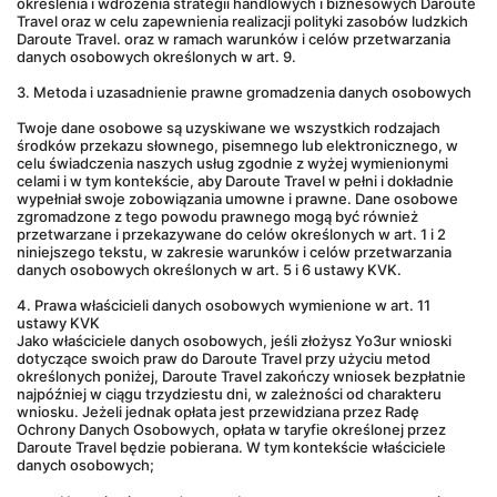
określenia i wdrożenia strategii handlowych i biznesowych Daroute 
Travel oraz w celu zapewnienia realizacji polityki zasobów ludzkich 
Daroute Travel. oraz w ramach warunków i celów przetwarzania 
danych osobowych określonych w art. 9.
3. Metoda i uzasadnienie prawne gromadzenia danych osobowych
Twoje dane osobowe są uzyskiwane we wszystkich rodzajach 
środków przekazu słownego, pisemnego lub elektronicznego, w 
celu świadczenia naszych usług zgodnie z wyżej wymienionymi 
celami i w tym kontekście, aby Daroute Travel w pełni i dokładnie 
wypełniał swoje zobowiązania umowne i prawne. Dane osobowe 
zgromadzone z tego powodu prawnego mogą być również 
przetwarzane i przekazywane do celów określonych w art. 1 i 2 
niniejszego tekstu, w zakresie warunków i celów przetwarzania 
danych osobowych określonych w art. 5 i 6 ustawy KVK.
4. Prawa właścicieli danych osobowych wymienione w art. 11 
ustawy KVK
Jako właściciele danych osobowych, jeśli złożysz Yo3ur wnioski 
dotyczące swoich praw do Daroute Travel przy użyciu metod 
określonych poniżej, Daroute Travel zakończy wniosek bezpłatnie 
najpóźniej w ciągu trzydziestu dni, w zależności od charakteru 
wniosku. Jeżeli jednak opłata jest przewidziana przez Radę 
Ochrony Danych Osobowych, opłata w taryfie określonej przez 
Daroute Travel będzie pobierana. W tym kontekście właściciele 
danych osobowych;