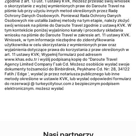
Zgodnie z art. 13 ust. 1 ustawy KVK, możesz przesłać swój wniosek 
o skorzystanie z wyżej wymienionych praw do Daroute Travel na 
piśmie lub przy użyciu innych metod określonych przez Radę 
Ochrony Danych Osobowych. Ponieważ Rada Ochrony Danych 
Osobowych nie ustaliła żadnej metody na tym etapie, należy złożyć 
swój wniosek na piśmie do Daroute Travel zgodnie z ustawą KVK. W 
tym kontekście poniżej wyjaśniono kanały i procedury składania 
wniosku na piśmie do Daroute Travel w zakresie art. 11 ustawy KVK. 
Wniosek, w tym informacje niezbędne do zidentyfikowania 
użytkownika w celu skorzystania z wymienionych praw oraz 
wyjaśnienia dotyczące prawa do korzystania z praw określonych w 
art. 11 ustawy KVK; Wypełnij formularz pod adresem 
www.khas.edu.tr i wyślij podpisaną kopię do "Daroute Travel 
Agency Limited Company Γsalı Cd. Możesz osobiście wysłać swoje 
dokumenty tożsamości do Binbirdirek, Peykhane Cd. Nr: 28, 34122 
Fatih / Edge ', wysłać je przez notariusza publicznego lub inne 
metody określone w ustawie KVK, lub wysłać odpowiedni formularz 
do rezerwacji @ turkeycitytour.com z bezpiecznym podpisem 
elektronicznym. możesz wysłać
Nasi partnerzy