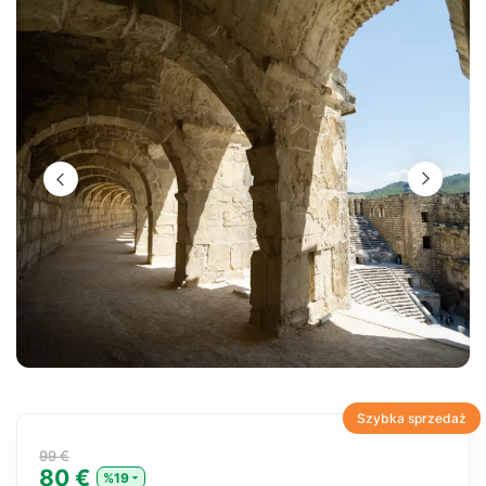
Szybka sprzedaż
99 €
80 €
%19