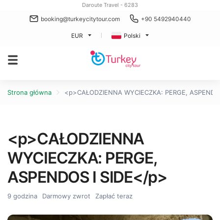
Daroute Travel - 6283
booking@turkeycitytour.com
+90 5492940440
EUR
Polski
Strona główna
<p>CAŁODZIENNA WYCIECZKA: PERGE, ASPENDOS
<p>CAŁODZIENNA
WYCIECZKA: PERGE,
ASPENDOS I SIDE</p>
9 godzina
Darmowy zwrot
Zapłać teraz