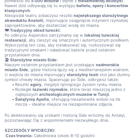
pomieścić do 
5 000 widzów
 i słynie z 
niesamowitej akustyki
. 
Nawet dziś odbywają się tu występy 
balletu, opery i koncertów 
klasycznych
.
Nieopodal teatru zobaczysz resztki 
największego starożytnego 
akweduktu Anatolii
, imponujące osiągnięcie inżynierii rzymskiej 
zaprojektowane, aby dostarczać wodę do miasta.
🍽️ Tradycyjny obiad turecki:
Po odkryciu Aspendos zatrzymamy się w 
lokalnej tureckiej 
restauracji
, aby cieszyć się smacznym i autentycznym posiłkiem. 
Wykorzystaj ten czas, aby zrelaksować się, rozkoszować się 
tradycyjnymi smakami i naładować baterie przed ostatnim 
przystankiem dnia.
🏖️ Starożytne miasto Side:
Naszym ostatnim przystankiem jest urzekające 
nadmorskie 
miasto Side
, gdzie historia łączy się z mediterranejskim wiatrem. 
U wejścia do miasta imponujący 
starożytny teatr
 stoi jako dumny 
symbol chwały miasta. Spacerując po Side, odkryjesz także:
Resztki 
agory
, niegdyś tętniącego życiem rynku miasta.
Rozległe 
łazienki rzymskie
, które teraz mieszczą jedno z 
najlepszych 
archeologicznych muzeów w Turcji
.
Świątynię Apolla
, oferującą niesamowite widoki na tle 
morza – idealne miejsce na niezapomniane zdjęcia.
Po delektowaniu się urokami i historią Side wrócimy do Antalyi, 
pozostawiając Cię z wspomnieniami niezwykłego dnia.
SZCZEGÓŁY WYCIECZKI:
 Czas trwania:
 Całodniowa (około 8-10 godzin)