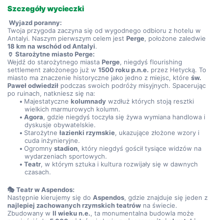
Szczegóły wycieczki
 Wyjazd poranny:
Twoja przygoda zaczyna się od wygodnego odbioru z hotelu w 
Antalyi. Naszym pierwszym celem jest 
Perge
, położone zaledwie 
18 km na wschód od Antalyi
.
🏺 Starożytne miasto Perge:
Wejdź do starożytnego miasta 
Perge
, niegdyś flourishing 
settlement założonego już w 
1500 roku p.n.e.
 przez Hetycką. To 
miasto ma znaczenie historyczne jako jedno z miejsc, które 
św. 
Paweł odwiedził
 podczas swoich podróży misyjnych. Spacerując 
po ruinach, natkniesz się na:
Majestatyczne 
kolumnady
 wzdłuż których stoją resztki 
wielkich marmurowych kolumn.
Agora
, gdzie niegdyś toczyła się żywa wymiana handlowa i 
dyskusje obywatelskie.
Starożytne 
łazienki rzymskie
, ukazujące złożone wzory i 
cuda inżynieryjne.
Ogromny 
stadion
, który niegdyś gościł tysiące widzów na 
wydarzeniach sportowych.
Teatr
, w którym sztuka i kultura rozwijały się w dawnych 
czasach.
🎭 Teatr w Aspendos:
Następnie kierujemy się do 
Aspendos
, gdzie znajduje się jeden z 
najlepiej zachowanych rzymskich teatrów
 na świecie. 
Zbudowany w 
II wieku n.e.
, ta monumentalna budowla może 