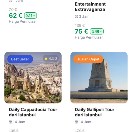
1 Jam
Entertainment
Extravaganza
70 €
62 €
%11
3 Jam
Harga Permulaan
139 €
75 €
%46
Harga Permulaan
4.50
Best Seller
Jualan Cepat
Daily Cappadocia Tour
Daily Gallipoli Tour
dari Istanbul
dari Istanbul
14 Jam
14 Jam
105 €
179 €