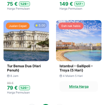
75 €
149 €
%29
%17
Harga Permulaan
Harga Permulaan
5.00
Jualan Cepat
Dah nak habis
Tur Benua Dua (Hari
Istanbul – Gallipoli –
Penuh)
Troya (5 Hari)
8 Jam
4 Malam 5 Hari
99 €
Minta Harga
79 €
%20
Harga Permulaan