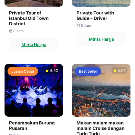
Private Tour of
Private Tour with
Istanbul Old Town
Guide – Driver
District
8 Jam
8 Jam
Minta Harga
Minta Harga
4.50
4.67
Jualan Cepat
Best Seller
Penampakan Burung
Makan malam makan
Pusaran
malam Cruise dengan
Turki Turki