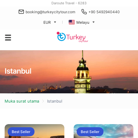
Daroute Travel - 6283
booking@turkeycitytour.com
+90 5492940440
EUR
Melayu
Istanbul
Muka surat utama
Istanbul
Best Seller
Best Seller