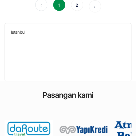
‹
1
2
›
Istanbul
Pasangan kami