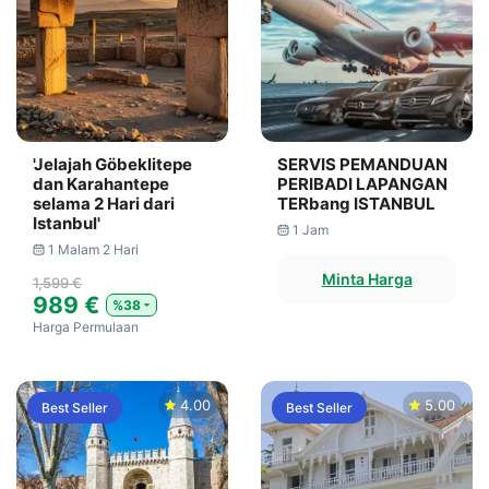
'Jelajah Göbeklitepe
SERVIS PEMANDUAN
dan Karahantepe
PERIBADI LAPANGAN
selama 2 Hari dari
TERbang ISTANBUL
Istanbul'
1 Jam
1 Malam 2 Hari
Minta Harga
1,599 €
989 €
%38
Harga Permulaan
4.00
5.00
Best Seller
Best Seller