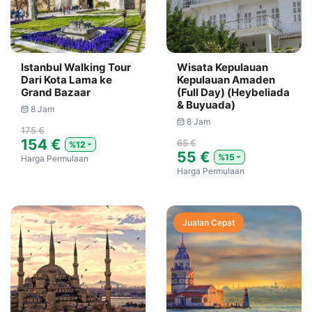
Istanbul Walking Tour
Wisata Kepulauan
Dari Kota Lama ke
Kepulauan Amaden
Grand Bazaar
(Full Day) (Heybeliada
& Buyuada)
8 Jam
8 Jam
175 €
154 €
65 €
%12
55 €
%15
Harga Permulaan
Harga Permulaan
Jualan Cepat