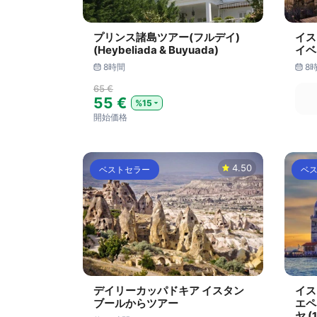
プリンス諸島ツアー(フルデイ)
イス
(Heybeliada & Buyuada)
イベ
8時間
8
65 €
55 €
%15
開始価格
4.50
ベストセラー
ベ
デイリーカッパドキア イスタン
イス
ブールからツアー
エペソ
ヤ (