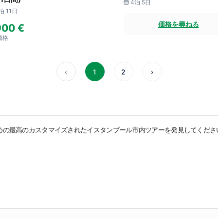
4泊 5日
泊 11日
価格を尋ねる
900 €
価格
‹
1
2
›
めの最高のカスタマイズされたイスタンブール市内ツアーを発見してくださ