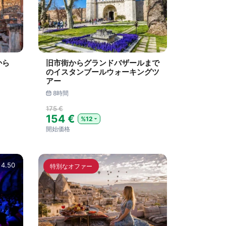
から
旧市街からグランドバザールまで
のイスタンブールウォーキングツ
アー
8時間
175 €
154 €
%12
開始価格
4.50
特別なオファー