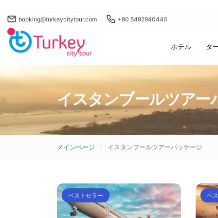
booking@turkeycitytour.com
+90 5492940440
ホテル
タ
イスタンブールツアー
メインページ
イスタンブールツアーパッケージ
ベストセラー
ベ