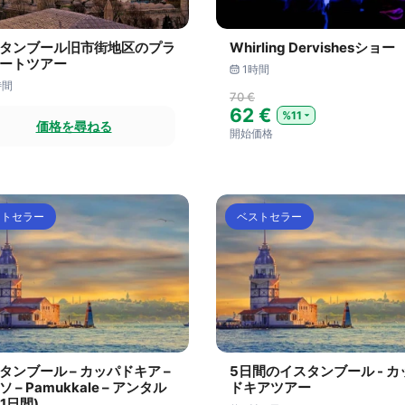
タンブール旧市街地区のプラ
Whirling Dervishesショー
ートツアー
1時間
時間
70 €
62 €
%11
価格を尋ねる
開始価格
ストセラー
ベストセラー
タンブール – カッパドキア –
5日間のイスタンブール - カ
 – Pamukkale – アンタル
ドキアツアー
11日間)