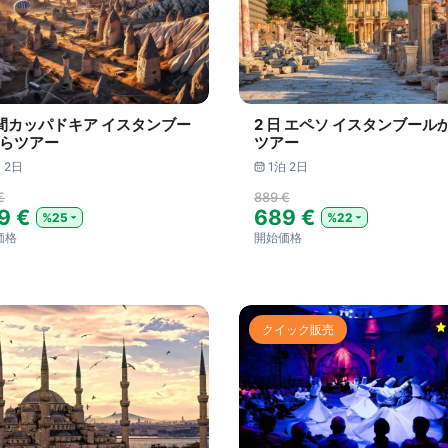
間カッパドキア イスタンブー
2 日 エペソ イスタンブール
らツアー
ツアー
 2日
1泊 2日
€
889 €
9 €
689 €
%25
%22
価格
開始価格
クイック販売