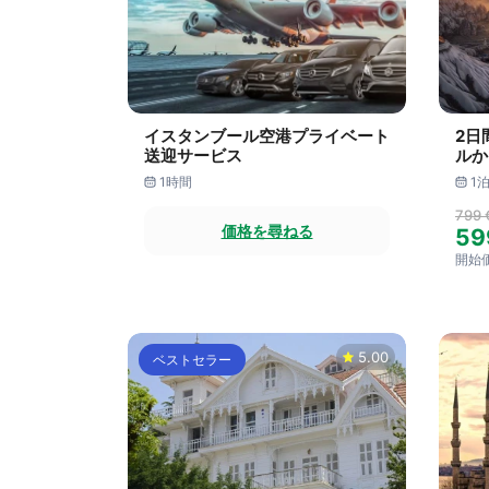
イスタンブール空港プライベート
2日
送迎サービス
ルか
1時間
1泊
799 
価格を尋ねる
59
開始
5.00
ベストセラー