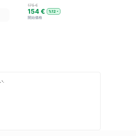
175 €
154 €
%12
開始価格
い.