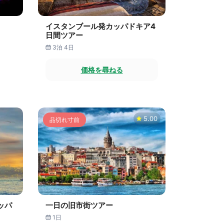
イスタンブール発カッパドキア4
日間ツアー
3泊 4日
価格を尋ねる
5.00
品切れ寸前
ッパ
一日の旧市街ツアー
1日