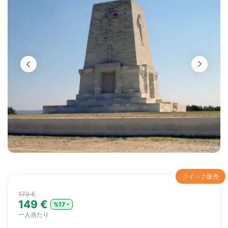
クイック販売
179 €
149 €
%17
一人当たり