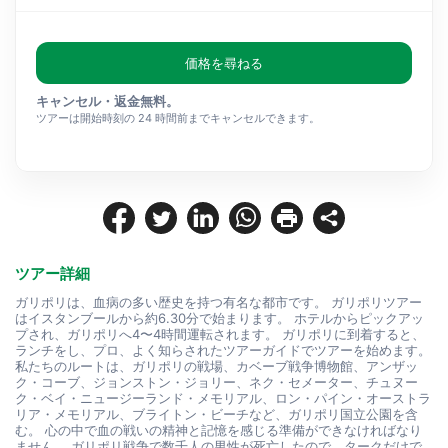
価格を尋ねる
キャンセル・返金無料。
ツアーは開始時刻の 24 時間前までキャンセルできます。
ツアー詳細
ガリポリは、血病の多い歴史を持つ有名な都市です。 ガリポリツアー
はイスタンブールから約6.30分で始まります。 ホテルからピックアッ
プされ、ガリポリへ4〜4時間運転されます。 ガリポリに到着すると、
ランチをし、プロ、よく知らされたツアーガイドでツアーを始めます。 
私たちのルートは、ガリポリの戦場、カベーブ戦争博物館、アンザッ
ク・コーブ、ジョンストン・ジョリー、ネク・セメーター、チュヌー
ク・ベイ・ニュージーランド・メモリアル、ロン・パイン・オーストラ
リア・メモリアル、ブライトン・ビーチなど、ガリポリ国立公園を含
む。 心の中で血の戦いの精神と記憶を感じる準備ができなければなり
ません。 ガリポリ戦争で数千人の男性が死亡したので、タークだけで