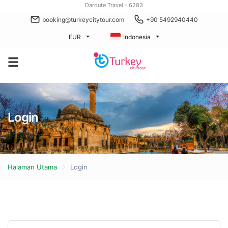
Daroute Travel - 6283
booking@turkeycitytour.com
+90 5492940440
EUR
Indonesia
Login
Halaman Utama
Login