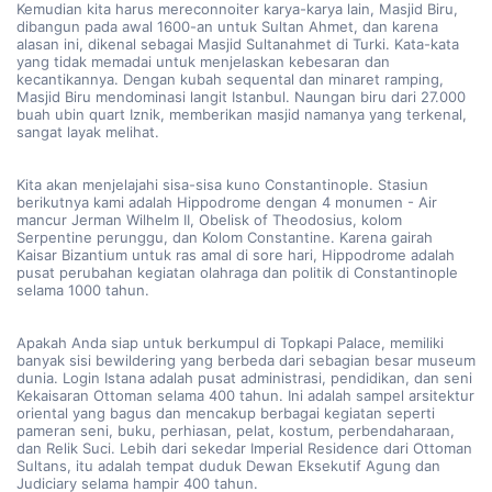
Kemudian kita harus mereconnoiter karya-karya lain, Masjid Biru, 
dibangun pada awal 1600-an untuk Sultan Ahmet, dan karena 
alasan ini, dikenal sebagai Masjid Sultanahmet di Turki. Kata-kata 
yang tidak memadai untuk menjelaskan kebesaran dan 
kecantikannya. Dengan kubah sequental dan minaret ramping, 
Masjid Biru mendominasi langit Istanbul. Naungan biru dari 27.000 
buah ubin quart Iznik, memberikan masjid namanya yang terkenal, 
sangat layak melihat.
Kita akan menjelajahi sisa-sisa kuno Constantinople. Stasiun 
berikutnya kami adalah Hippodrome dengan 4 monumen - Air 
mancur Jerman Wilhelm II, Obelisk of Theodosius, kolom 
Serpentine perunggu, dan Kolom Constantine. Karena gairah 
Kaisar Bizantium untuk ras amal di sore hari, Hippodrome adalah 
pusat perubahan kegiatan olahraga dan politik di Constantinople 
selama 1000 tahun.
Apakah Anda siap untuk berkumpul di Topkapi Palace, memiliki 
banyak sisi bewildering yang berbeda dari sebagian besar museum 
dunia. Login Istana adalah pusat administrasi, pendidikan, dan seni 
Kekaisaran Ottoman selama 400 tahun. Ini adalah sampel arsitektur 
oriental yang bagus dan mencakup berbagai kegiatan seperti 
pameran seni, buku, perhiasan, pelat, kostum, perbendaharaan, 
dan Relik Suci. Lebih dari sekedar Imperial Residence dari Ottoman 
Sultans, itu adalah tempat duduk Dewan Eksekutif Agung dan 
Judiciary selama hampir 400 tahun.