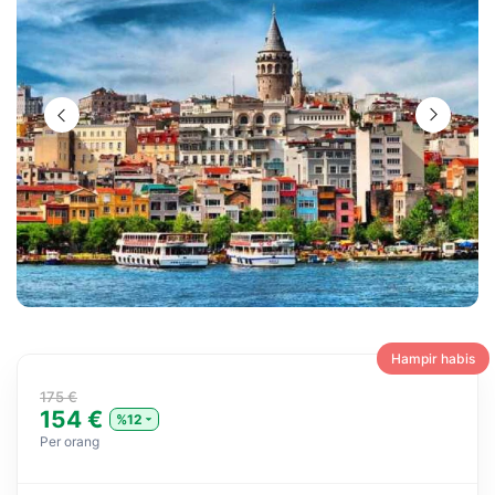
Hampir habis
175 €
154 €
%12
Per orang