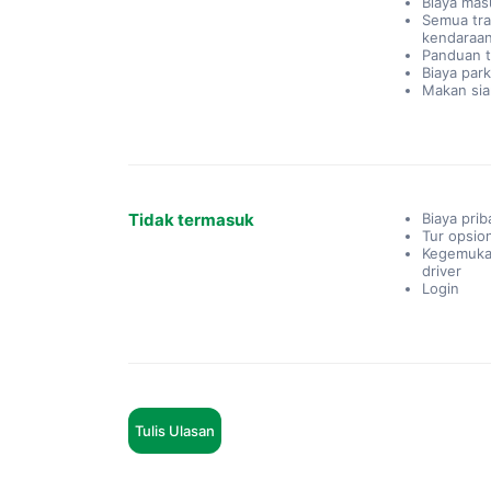
Biaya mas
Semua tra
kendaraan
Panduan t
Biaya park
Makan sia
Tidak termasuk
Biaya prib
Tur opsio
Kegemuka
driver
Login
Tulis Ulasan