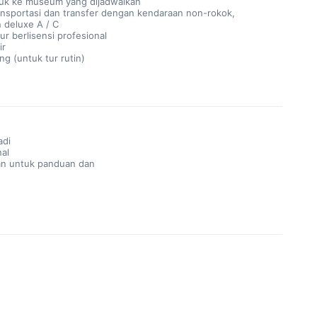
uk ke museum yang dijadwalkan
nsportasi dan transfer dengan kendaraan non-rokok,
 deluxe A / C
ur berlisensi profesional
ir
ng (untuk tur rutin)
adi
nal
n untuk panduan dan