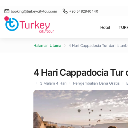
booking@turkeycitytour.com
+90 5492940440
Hotel
TUR
Halaman Utama
4 Hari Cappadocia Tur dari Istanb
4 Hari Cappadocia Tur d
3 Malam 4 Hari
Pengembalian Dana Gratis