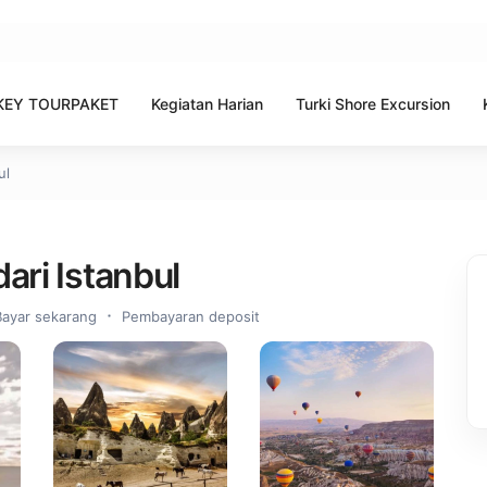
KEY TOURPAKET
Kegiatan Harian
Turki Shore Excursion
ul
ari Istanbul
Bayar sekarang
Pembayaran deposit