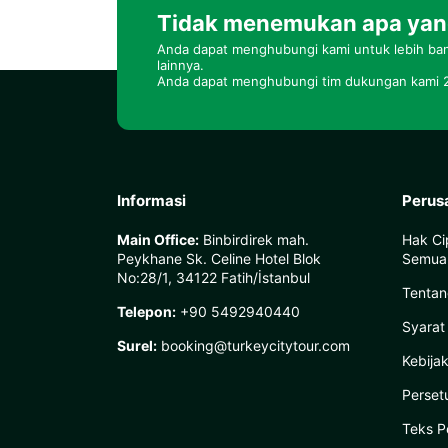
Tidak menemukan apa yang
Anda dapat menghubungi kami untuk lebih bany
lainnya.
Anda dapat menghubungi tim dukungan kami 2
Informasi
Perus
Main Office:
Binbirdirek mah.
Hak Ci
Peykhane Sk. Celine Hotel Blok
Semua 
No:28/1, 34122 Fatih/İstanbul
Tentan
Telepon:
+90 5492940440
Syarat
Surel:
booking@turkeycitytour.com
Kebija
Perset
Teks P